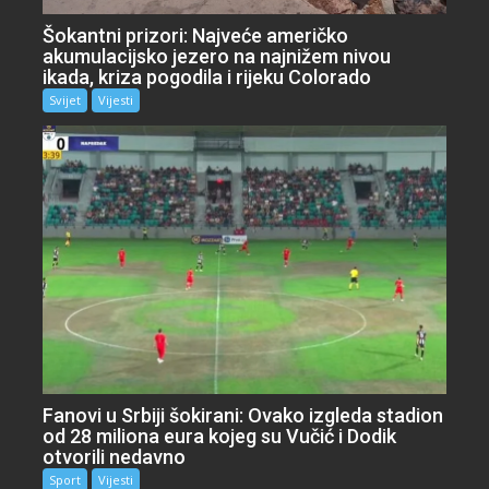
Šokantni prizori: Najveće američko
akumulacijsko jezero na najnižem nivou
ikada, kriza pogodila i rijeku Colorado
Svijet
Vijesti
Fanovi u Srbiji šokirani: Ovako izgleda stadion
od 28 miliona eura kojeg su Vučić i Dodik
otvorili nedavno
Sport
Vijesti