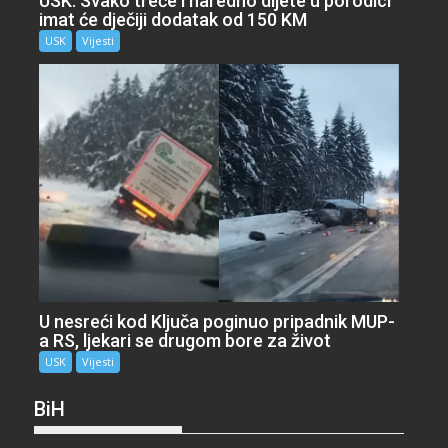
USK: Svako treće i naredno dijete u porodici
imat će dječiji dodatak od 150 KM
USK
Vijesti
U nesreći kod Ključa poginuo pripadnik MUP-
a RS, ljekari se drugom bore za život
USK
Vijesti
BiH