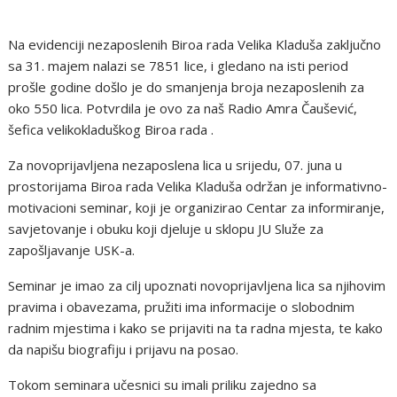
Na evidenciji nezaposlenih Biroa rada Velika Kladuša zaključno
sa 31. majem nalazi se 7851 lice, i gledano na isti period
prošle godine došlo je do smanjenja broja nezaposlenih za
oko 550 lica. Potvrdila je ovo za naš Radio Amra Čaušević,
šefica velikokladuškog Biroa rada .
Za novoprijavljena nezaposlena lica u srijedu, 07. juna u
prostorijama Biroa rada Velika Kladuša održan je informativno-
motivacioni seminar, koji je organizirao Centar za informiranje,
savjetovanje i obuku koji djeluje u sklopu JU Služe za
zapošljavanje USK-a.
Seminar je imao za cilj upoznati novoprijavljena lica sa njihovim
pravima i obavezama, pružiti ima informacije o slobodnim
radnim mjestima i kako se prijaviti na ta radna mjesta, te kako
da napišu biografiju i prijavu na posao.
Tokom seminara učesnici su imali priliku zajedno sa