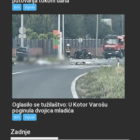
putovanja tokom dana
BiH
Vijesti
Oglasilo se tužilaštvo: U Kotor Varošu
poginula dvojica mladića
BiH
Vijesti
Zadnje