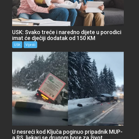
USK: Svako treće i naredno dijete u porodici
imat će dječiji dodatak od 150 KM
USK
Vijesti
U nesreći kod Ključa poginuo pripadnik MUP-
a RS, ljekari se drugom bore za život