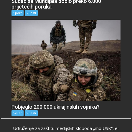
Sudac sa Mundijala dobio preko 6.000
prijetećih poruka
Sport
Vijesti
Pobjeglo 200.000 ukrajinskih vojnika?
Svijet
Vijesti
Udruženje za zaštitu medijskih sloboda „mojUSK“, e-