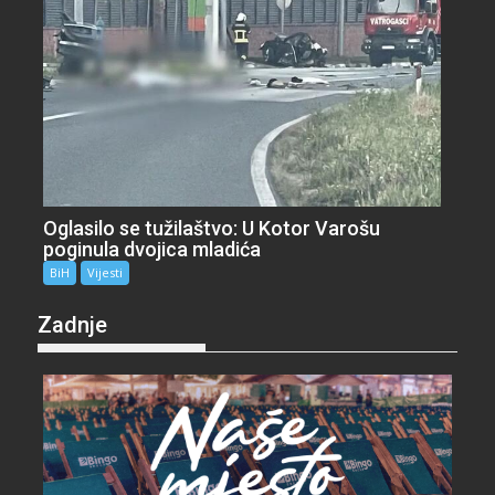
Oglasilo se tužilaštvo: U Kotor Varošu
poginula dvojica mladića
BiH
Vijesti
Zadnje