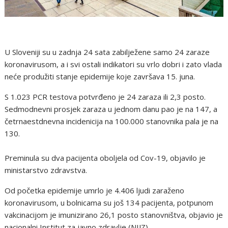
U Sloveniji su u zadnja 24 sata zabilježene samo 24 zaraze
koronavirusom, a i svi ostali indikatori su vrlo dobri i zato vlada
neće produžiti stanje epidemije koje završava 15. juna.
S 1.023 PCR testova potvrđeno je 24 zaraza ili 2,3 posto.
Sedmodnevni prosjek zaraza u jednom danu pao je na 147, a
četrnaestdnevna incidenicija na 100.000 stanovnika pala je na
130.
Preminula su dva pacijenta oboljela od Cov-19, objavilo je
ministarstvo zdravstva.
Od početka epidemije umrlo je 4.406 ljudi zaraženo
koronavirusom, u bolnicama su još 134 pacijenta, potpunom
vakcinacijom je imunizirano 26,1 posto stanovništva, objavio je
nacionalni Institut za javno zdravlje (NIJZ).