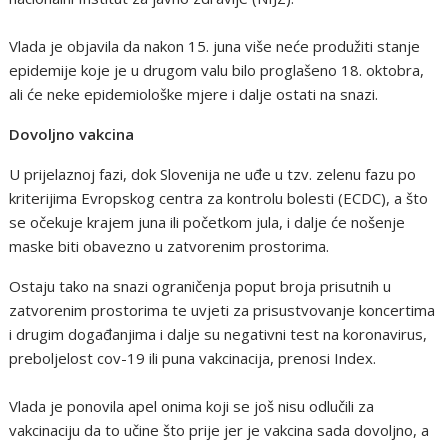
Vlada je objavila da nakon 15. juna više neće produžiti stanje
epidemije koje je u drugom valu bilo proglašeno 18. oktobra,
ali će neke epidemiološke mjere i dalje ostati na snazi.
Dovoljno vakcina
U prijelaznoj fazi, dok Slovenija ne uđe u tzv. zelenu fazu po
kriterijima Evropskog centra za kontrolu bolesti (ECDC), a što
se očekuje krajem juna ili početkom jula, i dalje će nošenje
maske biti obavezno u zatvorenim prostorima.
Ostaju tako na snazi ograničenja poput broja prisutnih u
zatvorenim prostorima te uvjeti za prisustvovanje koncertima
i drugim događanjima i dalje su negativni test na koronavirus,
preboljelost cov-19 ili puna vakcinacija, prenosi Index.
Vlada je ponovila apel onima koji se još nisu odlučili za
vakcinaciju da to učine što prije jer je vakcina sada dovoljno, a