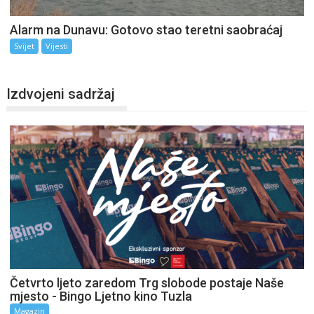
Alarm na Dunavu: Gotovo stao teretni saobraćaj
Svijet
Vijesti
Izdvojeni sadržaj
Četvrto ljeto zaredom Trg slobode postaje Naše
mjesto - Bingo Ljetno kino Tuzla
Magazin