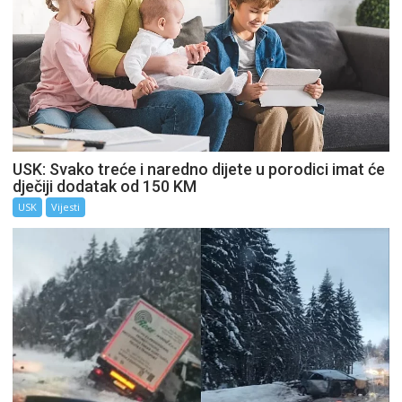
USK: Svako treće i naredno dijete u porodici imat će
dječiji dodatak od 150 KM
USK
Vijesti