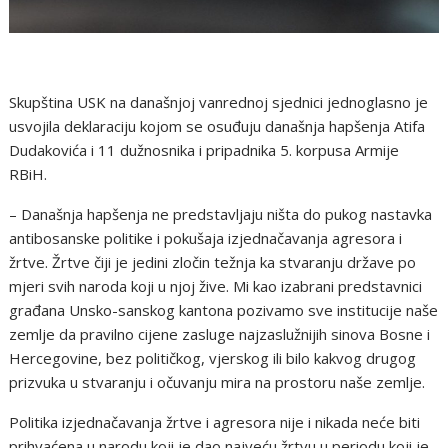
Skupština USK na današnjoj vanrednoj sjednici jednoglasno je
usvojila deklaraciju kojom se osuđuju današnja hapšenja Atifa
Dudakovića i 11 dužnosnika i pripadnika 5. korpusa Armije
RBiH.
– Današnja hapšenja ne predstavljaju ništa do pukog nastavka
antibosanske politike i pokušaja izjednačavanja agresora i
žrtve. Žrtve čiji je jedini zločin težnja ka stvaranju države po
mjeri svih naroda koji u njoj žive. Mi kao izabrani predstavnici
građana Unsko-sanskog kantona pozivamo sve institucije naše
zemlje da pravilno cijene zasluge najzaslužnijih sinova Bosne i
Hercegovine, bez političkog, vjerskog ili bilo kakvog drugog
prizvuka u stvaranju i očuvanju mira na prostoru naše zemlje.
Politika izjednačavanja žrtve i agresora nije i nikada neće biti
prihvaćena u narodu koji je dao najveću žrtvu u periodu koji je