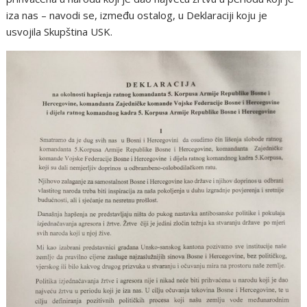
iza nas – navodi se, između ostalog, u Deklaraciji koju je
usvojila Skupština USK.