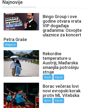
Najnovije
Bingo Group i ove
godine otvara vrata
VIP događaja
građanima: Osvojite
ulaznice za koncert
Petra Graše
Magazin
Rekordne
temperature u
Austriji, Mađarska
smanjila potrošnju
struje
Svijet
Vijesti
Borac večeras lovi
novi evropski korak
protiv ML Vitebska
Sport
Vijesti