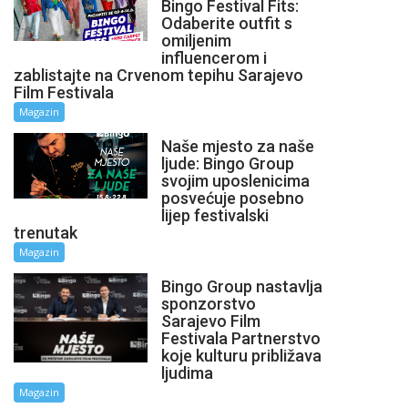
Bingo Festival Fits:
Odaberite outfit s
omiljenim
influencerom i
zablistajte na Crvenom tepihu Sarajevo
Film Festivala
Magazin
Naše mjesto za naše
ljude: Bingo Group
svojim uposlenicima
posvećuje posebno
lijep festivalski
trenutak
Magazin
Bingo Group nastavlja
sponzorstvo
Sarajevo Film
Festivala Partnerstvo
koje kulturu približava
ljudima
Magazin