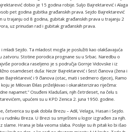
ektarević dobio je 15 godina robije. Suljo Bajrektarević i Alaga
sob pet godina gubitka građanskih prava. Sejdo Bajrektarević
 u trajanju od 8 godina, gubitak građanskih prava u trajanju 2
ra, uz prinudan rad i gubitak građanskih prava.
i mladi Sejdo. Ta mladost mogla je poslužiti kao olakšavajuća
t u zatvoru. Stotine porodica prognane su u Srbac. Naredbu o
jviše porodica raseljeno je s područja Gornje Vidovske i iz
bližno osamdeset duša: Nezir Bajrektarević i šest članova (žena i
san Bajrektarević i 9 članova (otac, mati i sedmero djece), Ramo
oju je Milovan Đilas priželjkivao i okarakterizirao riječima:
dne napamet.” Osuđeni Kladušani, njih četrdeset, na čelu s
revićem, upućeni su u KPD Zenica 2. juna 1950. godine.
 četverica su ipak dobila Brezu – Adil, Velaga, Hasan i Sejdo.
u u rudniku Breza. U Brezi su smješteni u logor izgrađen za njih.
slame. Hrana je bila veoma slaba. Poslije su ih pitali ko bi išao