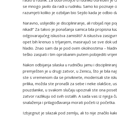
raditi u rudnik. Za dobrovoljce u rudniku određen je 
se mnogo javilo da radi u rudniku. Samo ko poznaje c
razumjeti koliko je ozbiljan bio Sejdo kada je odbio d
Naravno, uslijedilo je discipliniranje, ali robijaš ni
nikad!” Za takvo je ponašanja samica bila propisna k
odgovarajućeg iskustva zamisliti? A iskustva zasigurno
opet bih krenuo s trljanjem, masirajući se sve dok u
hladio. Znao sam da je pod ovim okolnostima – hladno
teško zaspati i tim oprobanim putem pobijediti vrij
Nakon odbijanja silaska u rudničku jamu i disciplinir
premješten je u drugi zatvor, u Zenicu, što je bila na
ste s vremenom da se priviknete, moderisali ste is
prilika, možda ste pronašli za sebe i neke olakšice, ust
pouzdanike, u svakom slučaju upoznali ste ona posebna
zatvor razlikuju od svih ostalih. A sada vas iz njega
snalaženja i prilagođavanja morati početi iz početka.
Izbjegnut je silazak pod zemlju, ali to nije značilo k