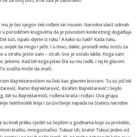
 se za svoj bori, a na tuđi je zaboravio.
ma mu je bio njegov tek rođeni sin Husein. Narodna vlast odmah
o je u porodičnim krugovima da je povodom konkretnog događaja
i tući, ispalo dijete iz ruku.” A kako su tukli? Kada tuku,
u, uvijek da mogu i jače. I u muci, dakle, pronađi neku sreću za
re u strahu jeste sam – strah. Sve je ostalo lakše. Koga sam
 Jebeno. Kad bih koga pitao šta su mu radili, i taj bi glavom
 To svašta može da znači.
rom Bajrektarevićem na čelu kao glavnim krivcem. Tu su još bili
ktarević, Ramo Bajrektarević, Ibrahim Bajrektarević i Sejdo
, bili su Bajrektarevići, rođena braća i rođaci. Ova grupa
anje telefonskih linija i za izvršenje napada na Stanicu narodne
ji su imali priliku sjediti sa Sejdom u godinama koje su protekle,
kcentom kratko, mnogoznačno: Tukuu! Uh, brate! Tukuu! Jedno od