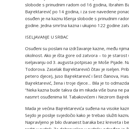
slobode s prinudnim radom od 16 godina, Ibrahim Bajr
Bajrektarević po 14 godina, i za sve navedene ponao
osuđen je na kaznu lišenja slobode s prinudnim radom
godine. Jedna smrtna kazna i ukupno 122 godine zatvo
ISELJAVANJE U SRBAC
Osuđeni su poslani na izdržavanje kazne, među njima 
okolnost. Ako je išta gore od zatvora – to je staros
iseljavanju od 3. augusta potpisao je Moše Pijade. Na
Todorova. Zaselak Bajrektarevići čitav je iseljen. Pri
petero djece), Juso Bajrektarević i šest članova, Ha
Bajrektarević, žena i troje djece… Bila je to odmazda k
“Neka kazna bude takva da im nikada više buna ne pa
nasmrt osuđenima M. Tabakovićem i Nezirom Bajrekta
Mada je većina Bajrektarevića suđena na visoke kazne,
Sejdo je poslije svjedočio kako je trebao služiti kazn
Napravljeno je bilo dvanaest baraka bez kreveta i bez 