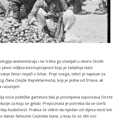
logija anatemiziraju i ne treba ga stavljati u okvire čestih
je jasno vidljiva bezosjećajnost koju je tadašnja vlast
anje žena i nejači u Srbac. Prije svega, tekst je napisan sa
 člana (Sejde Bajrektarevića), koji je jedna od žrtava, ali
ša razumjeti
ja nove političke garniture bila je postepena uspostava čvrste
olucije za koju se ginulo. Prepoznata je potreba da se izvrši
etliju budućnost. Praksa će otkriti da nijedan od ciljeva neće biti
do danas famozne Cazinske bune, u koju će se sliti svo