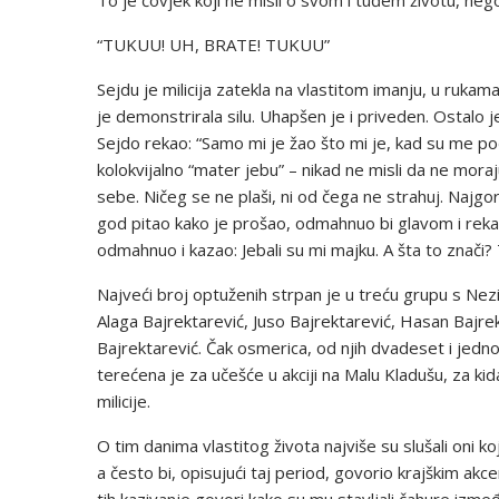
To je čovjek koji ne misli o svom i tuđem životu, nego
“TUKUU! UH, BRATE! TUKUU”
Sejdu je milicija zatekla na vlastitom imanju, u ruka
je demonstrirala silu. Uhapšen je i priveden. Ostal
Sejdo rekao: “Samo mi je žao što mi je, kad su me počel
kolokvijalno “mater jebu” – nikad ne misli da ne moraj
sebe. Ničeg se ne plaši, ni od čega ne strahuj. Najgo
god pitao kako je prošao, odmahnuo bi glavom i rekao:
odmahnuo i kazao: Jebali su mi majku. A šta to znači?
Najveći broj optuženih strpan je u treću grupu s Nezi
Alaga Bajrektarević, Juso Bajrektarević, Hasan Bajre
Bajrektarević. Čak osmerica, od njih dvadeset i jednog
terećena je za učešće u akciji na Malu Kladušu, za kid
milicije.
O tim danima vlastitog života najviše su slušali oni ko
a često bi, opisujući taj period, govorio krajškim a