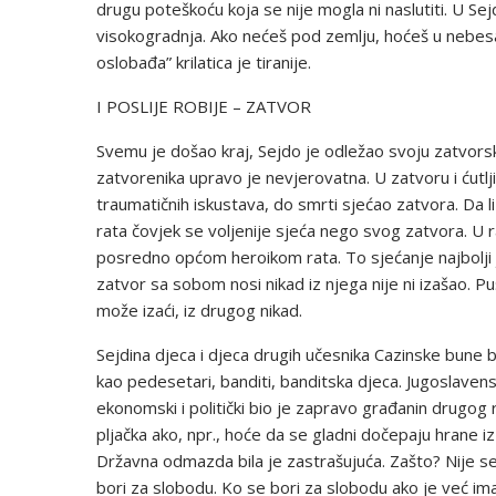
drugu poteškoću koja se nije mogla ni naslutiti. U Sej
visokogradnja. Ako nećeš pod zemlju, hoćeš u nebesa
oslobađa” krilatica je tiranije.
I POSLIJE ROBIJE – ZATVOR
Svemu je došao kraj, Sejdo je odležao svoju zatvorsku
zatvorenika upravo je nevjerovatna. U zatvoru i ćutlj
traumatičnih iskustava, do smrti sjećao zatvora. Da li
rata čovjek se voljenije sjeća nego svog zatvora. U rat
posredno općom heroikom rata. To sjećanje najbolji je 
zatvor sa sobom nosi nikad iz njega nije ni izašao. P
može izaći, iz drugog nikad.
Sejdina djeca i djeca drugih učesnika Cazinske bune bi
kao pedesetari, banditi, banditska djeca. Jugoslaven
ekonomski i politički bio je zapravo građanin drugog re
pljačka ako, npr., hoće da se gladni dočepaju hrane 
Državna odmazda bila je zastrašujuća. Zašto? Nije s
bori za slobodu. Ko se bori za slobodu ako je već im