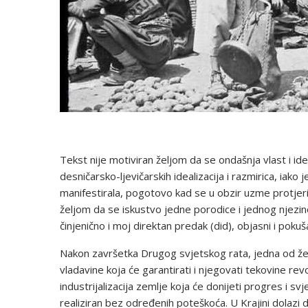
Tekst nije motiviran željom da se ondašnja vlast i ideo
desničarsko-ljevičarskih idealizacija i razmirica, iako 
manifestirala, pogotovo kad se u obzir uzme protjeriv
željom da se iskustvo jedne porodice i jednog njezinog
činjenično i moj direktan predak (did), objasni i poku
Nakon završetka Drugog svjetskog rata, jedna od žel
vladavine koja će garantirati i njegovati tekovine rev
industrijalizacija zemlje koja će donijeti progres i svj
realiziran bez određenih poteškoća. U Krajini dolazi 