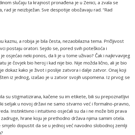
dinom slučaju ta krajnost pronađena je u Zenici, a zvala se
, rad je neizbježan. Sve despotije obožavaju rad. “Rad
 kaznu, a robija je bila česta, nezaobilazna tema. Pričljivost
ivci postaju oratori. Sejdo se, pored svih poteškoća i
 je osjećao neki ponos, da li je u tome uživao? Čak i najkrvavijeg
u je čovjek bio heroj i kad nije bio. Nije možda lično, ali je bio
dokaz kako je život i poslije zatvora i dalje zatvor. Onaj koji
ušten iz jednog, izašao je u zatvor svojih uspomena. Iz prvog se
la su stigmatizirana, kačene su im etikete, bili su prepoznatljivi
ski seljak u novoj državi ne samo stvarno već i formalno-pravno,
da. Instinktivno i intuitivno osjećali su da i ne može biti prava
iz zadruge, hrane koju je prethodno država njima samim otela.
e smjelo dopustit da se u jednoj već navodno slobodnoj zemlji
a?