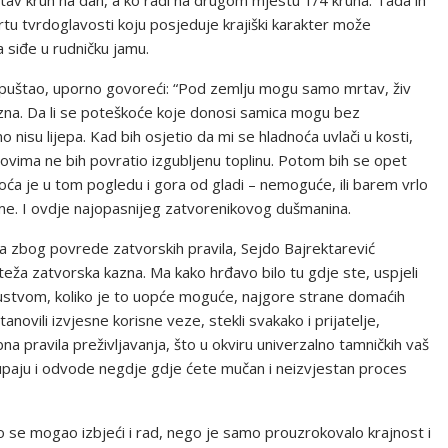
čitav kruh na dan, a ko radi na drugom mjestu 1/4 kruha. Tada ih
rtu tvrdoglavosti koju posjeduje krajiški karakter može
a siđe u rudničku jamu.
je popuštao, uporno govoreći: “Pod zemlju mogu samo mrtav, živ
azna. Da li se poteškoće koje donosi samica mogu bez
 nisu lijepa. Kad bih osjetio da mi se hladnoća uvlači u kosti,
dovima ne bih povratio izgubljenu toplinu. Potom bih se opet
ća je u tom pogledu i gora od gladi – nemoguće, ili barem vrlo
eme. I ovdje najopasnijeg zatvorenikovog dušmanina.
anja zbog povrede zatvorskih pravila, Sejdo Bajrektarević
jteža zatvorska kazna. Ma kako hrđavo bilo tu gdje ste, uspjeli
kustvom, koliko je to uopće moguće, najgore strane domaćih
anovili izvjesne korisne veze, stekli svakako i prijatelje,
 pravila preživljavanja, što u okviru univerzalno tamničkih vaš
 čupaju i odvode negdje gdje ćete mučan i neizvjestan proces
ako se mogao izbjeći i rad, nego je samo prouzrokovalo krajnost i