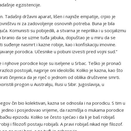
adašnje egzistencije.
in. Tadašnji državni aparat, lišen i najniže empatije, crpio je
ovništvu ni za zadovoljenje osnovnih potreba. Buna je bila
a. Komunisti su pobijedili, a stvarna je neprilika i u socijalizmu
tu branio da se uzme tuđa jabuka, dopuštao je u miru da se
šiti suđenje nasmrt i kazne robije, kao i konfiskaciju imovine.
ljavanje porodica. Učesnike u pobuni izvesti pred vojni sud.”
 i njihove porodice koje su iseljene u Srbac. Teško je pronaći
zlozi postojali, najprije oni ideološki. Koliko je kazna, kao što
rirati činjenica da je riječ o jednom od oblika društvene smrti.
stili progon u Australiju, Rusi u Sibir. Jugoslavija, u
egov čin bio kolektivan, kazna se odnosila i na porodicu. S tim u
iji jedino i posjedovao vrijeme, da razmišlja o mukama porodice
rbačku epizodu. Koliko se često sjećao i da li je baš robijaš
iji i filozofi postaju robijaši. A pravi robijaš nikad nije filozof.