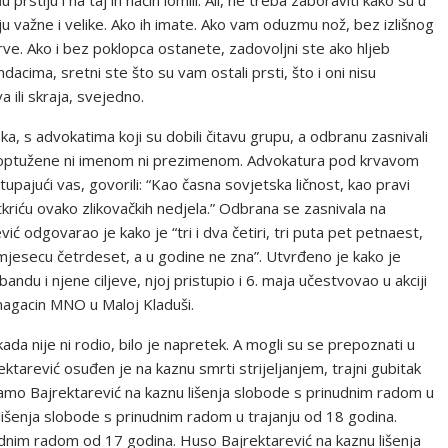
prstiju i na taj ih način lomili. Ali, ne treba zaboraviti kako su u
u važne i velike. Ako ih imate. Ako vam oduzmu nož, bez izlišnog
ve. Ako i bez poklopca ostanete, zadovoljni ste ako hljeb
ndacima, sretni ste što su vam ostali prsti, što i oni nisu
 ili skraja, svejedno.
, s advokatima koji su dobili čitavu grupu, a odbranu zasnivali
ti optužene ni imenom ni prezimenom. Advokatura pod krvavom
tupajući vas, govorili: “Kao časna sovjetska ličnost, kao pravi
riću ovako zlikovačkih nedjela.” Odbrana se zasnivala na
ć odgovarao je kako je “tri i dva četiri, tri puta pet petnaest,
 mjesecu četrdeset, a u godine ne zna”. Utvrđeno je kako je
ndu i njene ciljeve, njoj pristupio i 6. maja učestvovao u akciji
n magacin MNO u Maloj Kladuši.
kada nije ni rodio, bilo je napretek. A mogli su se prepoznati u
tarević osuđen je na kaznu smrti strijeljanjem, trajni gubitak
Ramo Bajrektarević na kaznu lišenja slobode s prinudnim radom u
lišenja slobode s prinudnim radom u trajanju od 18 godina.
udnim radom od 17 godina. Huso Bajrektarević na kaznu lišenja