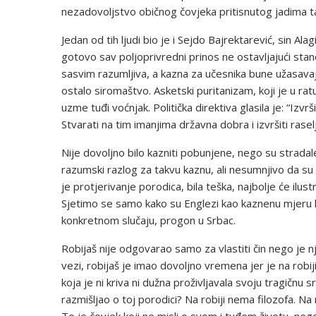
nezadovoljstvo običnog čovjeka pritisnutog jadima t
Jedan od tih ljudi bio je i Sejdo Bajrektarević, sin Alag
gotovo sav poljoprivredni prinos ne ostavljajući stan
sasvim razumljiva, a kazna za učesnika bune užasavajuć
ostalo siromaštvo. Asketski puritanizam, koji je u ra
uzme tuđi voćnjak. Politička direktiva glasila je: “Izvr
Stvarati na tim imanjima državna dobra i izvršiti rase
Nije dovoljno bilo kazniti pobunjene, nego su stradale
razumski razlog za takvu kaznu, ali nesumnjivo da su ra
je protjerivanje porodica, bila teška, najbolje će ilust
Sjetimo se samo kako su Englezi kao kaznenu mjeru kori
konkretnom slučaju, progon u Srbac.
Robijaš nije odgovarao samo za vlastiti čin nego je nj
vezi, robijaš je imao dovoljno vremena jer je na rob
koja je ni kriva ni dužna proživljavala svoju tragičnu s
razmišljao o toj porodici? Na robiji nema filozofa. Na rob