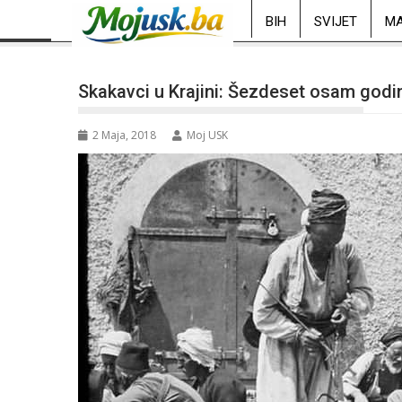
BIH
SVIJET
MA
Skakavci u Krajini: Šezdeset osam god
2 Maja, 2018
Moj USK