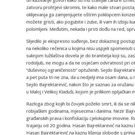
tih kazivanje govori kako su mu stavljali čahure između 
zatvoru prohtjevi skromni, te kako male stvari postaj
oklijevanja ga zamjenjujete oštrim poklopcem konzer
možete gristi, ako pogubite i zube, ili vam ih izbiju ku
polomljeni. Međutim, nekada i prsti dođu na red, sprva
Slijedilo je ekspresno suđenje, bez dokaznog postupka
na nekoliko rečenica u kojima nisu uspjeli spomenu
suknjom tužilaštva dovela je do branitelja koji su, zas
rodoljub, ne mogu a da ne osjećam odvratnost pri otk
“duševnoj ograničenosti” optuženih. Sejdo Bajrektarevi
a pet puta tri ne zna, da u nedjelji ima osam dana, u
Sejdo Bajrektarević, nakon što je saznao za oružanu ba
u Maloj i Velikoj Kladuši, kojom je prilikom opljačka
Razloga zbog kojih bi čovjek poželio smrt, ili da se ni
robijaškim godinama, mjesecima i danima. Nezir Bajrek
građanskih prava i konfiskaciju cjelokupne imovine. 
trajanju od 20 godina. Hasan Bajrektarević na kaznu 
Hasan Bajrektarević na kaznu lišenja slobode s prin