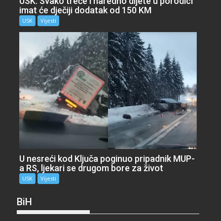
USK: Svako treće i naredno dijete u porodici
imat će dječiji dodatak od 150 KM
USK
Vijesti
U nesreći kod Ključa poginuo pripadnik MUP-
a RS, ljekari se drugom bore za život
USK
Vijesti
BiH