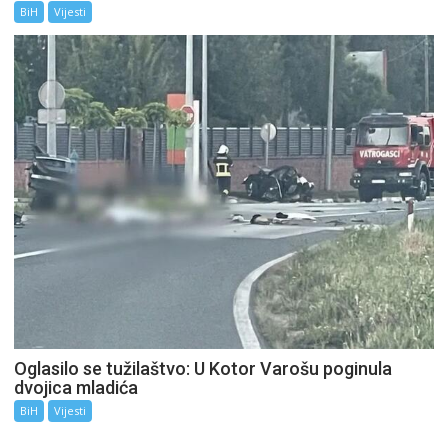
BiH
Vijesti
Oglasilo se tužilaštvo: U Kotor Varošu poginula
dvojica mladića
BiH
Vijesti