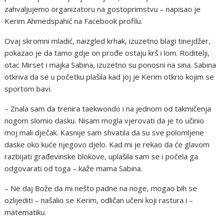
zahvaljujemo organizatoru na gostoprimstvu – napisao je
Kerim Ahmedspahić na Facebook profilu.
Ovaj skromni mladić, naizgled krhak, izuzetno blagi tinejdžer,
pokazao je da tamo gdje on prođe ostaju krš i lom. Roditelji,
otac Mirset i majka Sabina, izuzetno su ponosni na sina. Sabina
otkriva da se u početku plašila kad joj je Kerim otkrio kojim se
sportom bavi.
– Znala sam da trenira taekwondo i na jednom od takmičenja
nogom slomio dasku. Nisam mogla vjerovati da je to učinio
moj mali dječak. Kasnije sam shvatila da su sve polomljene
daske oko kuće njegovo djelo. Kad mi je rekao da će glavom
razbijati građevinske blokove, uplašila sam se i počela ga
odgovarati od toga – kaže mama Sabina.
– Ne daj Bože da mi nešto padne na noge, mogao bih se
ozlijediti – našalio se Kerim, odličan učeni koji rastura i –
matematiku.