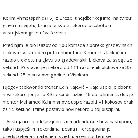
Kerim Ahmetspahić (15) iz Breze, tinejdžer koji ima “najtvrđu”
glavu na svijetu, branio je svoje rekorde u subotu u
austrijskom gradu Saalfeldenu.
Pred njim je bio izazov od 100 komada siporeks građevinskih
blokova svaki debeo pet centimetara. Kerim je s lahkoćom
razbio u okretu na glavu 90 građevinskih blokova za svega 25
sekundi. Postavio je i rekord od 111 razbijenih blokova za 35
sekundi 25. marta ove godine u Visokom.
Njegov taekwondo trener Edin Kajević – Kaja uspio je oboriti
novi rekord jer je za 30 sekundi razbio 46 doza limenki, dok je
mentor Muhamed Kahrimanović uspio razbiti 41 kokosov orah
za 15 sekundi i time postavio novi rekord u toj disciplini.
– Austrijanci su oduševljeni i iznenađeni kako show nastupom,
tako i uspješnim rekordima. Bosna i Hercegovina je
predstavljena u najboljem svjetlu, a ovim putem se