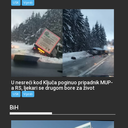
USK
Vijesti
U nesreći kod Ključa poginuo pripadnik MUP-
a RS, ljekari se drugom bore za život
USK
Vijesti
BiH