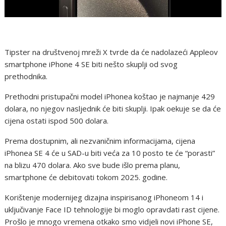
Tipster na društvenoj mreži X tvrde da će nadolazeći Appleov
smartphone iPhone 4 SE biti nešto skuplji od svog
prethodnika.
Prethodni pristupačni model iPhonea koštao je najmanje 429
dolara, no njegov nasljednik će biti skuplji. Ipak oekuje se da će
cijena ostati ispod 500 dolara.
Prema dostupnim, ali nezvaničnim informacijama, cijena
iPhonea SE 4 će u SAD-u biti veća za 10 posto te će “porasti”
na blizu 470 dolara. Ako sve bude išlo prema planu,
smartphone će debitovati tokom 2025. godine.
Korištenje modernijeg dizajna inspirisanog iPhoneom 14 i
uključivanje Face ID tehnologije bi moglo opravdati rast cijene.
Prošlo je mnogo vremena otkako smo vidjeli novi iPhone SE,