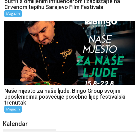
outfit s omiljenim influencerom i zablistajte na
Crvenom tepihu Sarajevo Film Festivala
Magazin
Naše mjesto za naše ljude: Bingo Group svojim
uposlenicima posvećuje posebno lijep festivalski
trenutak
Magazin
Kalendar