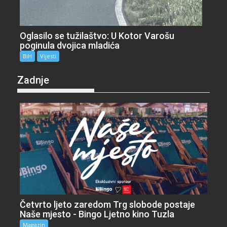
Oglasilo se tužilaštvo: U Kotor Varošu
poginula dvojica mladića
BiH
Vijesti
Zadnje
Četvrto ljeto zaredom Trg slobode postaje
Naše mjesto - Bingo Ljetno kino Tuzla
Magazin