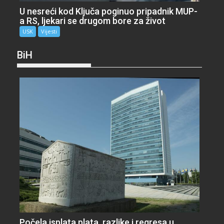
U nesreći kod Ključa poginuo pripadnik MUP-
a RS, ljekari se drugom bore za život
USK
Vijesti
BiH
Počela isplata plata, razlike i regresa u