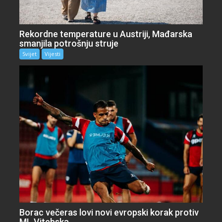
Rekordne temperature u Austriji, Mađarska
smanjila potrošnju struje
Svijet
Vijesti
Borac večeras lovi novi evropski korak protiv
ML Vitebska