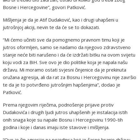
Bosne i Hercegovine”, govori Patković.
Mišljenja je da je Atif Dudaković, kao i drugi uhapšeni u
jutrošnjoj akciji, nevin te da će se to dokazati.
“Mi ćemo učiniti sve da pomognemo pravnom timu koji je
jutros oformljen, samo se nadamo da njegovo zdravstveno
stanje neće biti narušeno i da će izdržati bitku na ovom svijetu
koju vodi za BiH. Sve ovo je dio politike koja je napala našu
državu. Mi moramo ostati svjesni činjenice da je prekinuta
oružana agresija, ali da rat za Bosnu i Hercegovinu nije završio
te da je to potvrđeno jutrošnjim hapšenjima”, dodao je
Patković.
Prema njegovim riječima, podnošenje prijave protiv
Dudakovića i drugih ljudi jutros uhapšenih je instalacija istih
onih snaga koje su napale Bosnu i Hercegovinu 1990-tih
godina i koje i danas imaju iste stavove i mišljenja.
“Ovo je čin agresije na pojedinca koji je časno branio državu