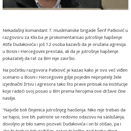
Nekadašnji komandant 7. muslimanske brigade Šerif Patković u
razgovoru za Klix.ba je prokomentarisao jutrošnje hapšenje
Atifa Dudakovića i još 12 osoba kazavši da je oružana agresija
u Bosni i Hercegovini prestala, ali da je jutrošnje hapšenje
pokazatelj da rat za BiH nije završio.
Na početku razgovora Patković je kazao kako je ovo već viđen
scenario u Bosni i Hercegovini gdje pojedini neprijatelji žele
izjednačiti žrtvu i agresora tako što prave pritisak na institucije
koje radeći svoj posao u BiH prema herojima ove države čine
nasilje.
“Najviše boli činjenica jutrošnjeg haošenja. Niko nije trebao da
se hapsi, sve bh. patriote se redovno odazovu na saslušanja,
dovoljno je bilo samo pozvati Dudakovića i on bi otišao, pa i
ako bi trebao biti zadržan, ostao bi koliko god treba zbog