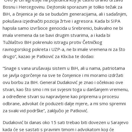
Bosnu i Hercegovinu. Dejtonski sporazum je toliko težak za
BiH, a činjenica je da se budućim generacijama, ali i sadašnjim,
pokušava izjednačiti pozicija žrtve i agresora. Kada bi SIPA
hapsila samo izvršioce genocida u Srebrenici, bukvalno ne bi
imala vremena da se bavi drugim stvarima, a i kada bi
Tužilaštvo BiH pokrenulo istragu protiv Četničkog
ravnogorskog pokreta i UZP-a, ne bi imale vremena ni za što
drugo”, kazao je Patković za Klix.ba te dodao:
“Snage s vana urušavaju sistem u BiH, ali u nama, patriotama
se javlja ogorčenje na sve te čonjenice i mi moramo izdržati
ovu borbu za BiH. General Dudaković je znao i očekivao ove
stvari, kao što smo i mi svi svjesni toga u danšanjem vremenu,
a određene stvari su napravljene kao priprema u procesu
odbrane, advokat će poduzeti dalje mjere, a mi smo spremni
za svaki vid podrške”, zaključio je Patković.
Dudaković bi danas oko 15 sati trebao biti dovezen u Sarajevo
kada će se sastati s pravnim timom i advokatom koji će