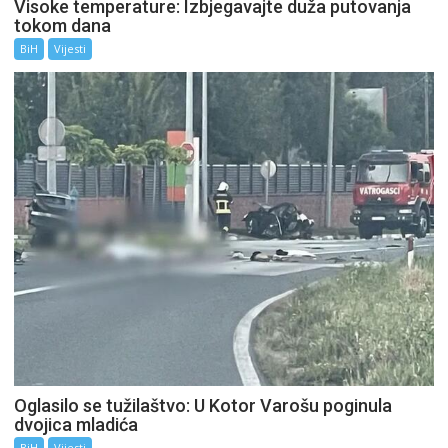
Visoke temperature: Izbjegavajte duža putovanja
tokom dana
BiH
Vijesti
Oglasilo se tužilaštvo: U Kotor Varošu poginula
dvojica mladića
BiH
Vijesti