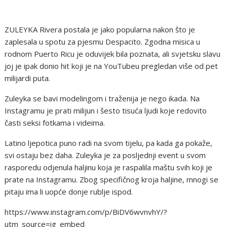
ZULEYKA Rivera postala je jako popularna nakon što je
zaplesala u spotu za pjesmu Despacito. Zgodna misica u
rodnom Puerto Ricu je oduvijek bila poznata, ali svjetsku slavu
joj je ipak donio hit koji je na YouTubeu pregledan više od pet
milijardi puta.
Zuleyka se bavi modelingom i traženija je nego ikada. Na
Instagramu je prati milijun i šesto tisuća ljudi koje redovito
časti seksi fotkama i videima.
Latino ljepotica puno radi na svom tijelu, pa kada ga pokaže,
svi ostaju bez daha. Zuleyka je za posljednji event u svom
rasporedu odjenula haljinu koja je raspalila maštu svih koji je
prate na Instagramu. Zbog specifičnog kroja haljine, mnogi se
pitaju ima li uopće donje rublje ispod.
https://www.instagram.com/p/BiDV6wvnvhY/?
utm_source=ig_embed