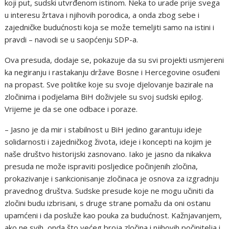
koji put, sudski utvrđenom istinom. Neka to urade prije svega
u interesu žrtava i njihovih porodica, a onda zbog sebe i
zajedničke budućnosti koja se može temeljiti samo na istini i
pravdi – navodi se u saopćenju SDP-a.
Ova presuda, dodaje se, pokazuje da su svi projekti usmjereni
ka negiranju i rastakanju države Bosne i Hercegovine osuđeni
na propast. Sve politike koje su svoje djelovanje bazirale na
zločinima i podjelama BiH doživjele su svoj sudski epilog.
Vrijeme je da se one odbace i poraze.
– Jasno je da mir i stabilnost u BiH jedino garantuju ideje
solidarnosti i zajedničkog života, ideje i koncepti na kojim je
naše društvo historijski zasnovano. Iako je jasno da nikakva
presuda ne može ispraviti posljedice počinjenih zločina,
prokazivanje i sankcionisanje zločinaca je osnova za izgradnju
pravednog društva. Sudske presude koje ne mogu učiniti da
zločini budu izbrisani, s druge strane pomažu da oni ostanu
upamćeni i da posluže kao pouka za budućnost. Kažnjavanjem,
ako ne svih, onda što većeg broja zločina i njihovih počinitelja i