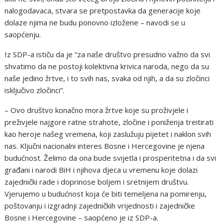
nalogodavaca, stvara se pretpostavka da generacije koje
dolaze njima ne budu ponovno izložene – navodi se u
saopćenju.
Iz SDP-a ističu da je “za naše društvo presudno važno da svi
shvatimo da ne postoji kolektivna krivica naroda, nego da su
naše jedino žrtve, i to svih nas, svaka od njih, a da su zločinci
isključivo zločinci”.
– Ovo društvo konačno mora žrtve koje su proživjele i
preživjele najgore ratne strahote, zločine i poniženja treitirati
kao heroje našeg vremena, koji zaslužuju pijetet i naklon svih
nas. Ključni nacionalni interes Bosne i Hercegovine je njena
budućnost. Želimo da ona bude svijetla i prosperitetna i da svi
građani i narodi BiH i njihova djeca u vremenu koje dolazi
zajednički rade i doprinose boljem i sretnijem društvu.
Vjerujemo u budućnost koja će biti temeljena na pomirenju,
poštovanju i izgradnji zajedničkih vrijednosti i zajedničke
Bosne i Hercegovine – saopćeno je iz SDP-a.