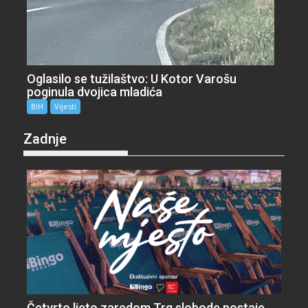
Oglasilo se tužilaštvo: U Kotor Varošu
poginula dvojica mladića
BiH
Vijesti
Zadnje
Četvrto ljeto zaredom Trg slobode postaje