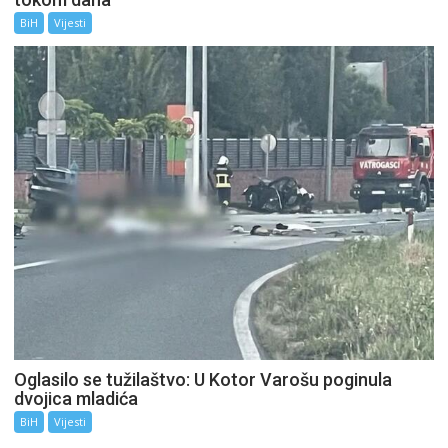
BiH
Vijesti
Oglasilo se tužilaštvo: U Kotor Varošu poginula
dvojica mladića
BiH
Vijesti