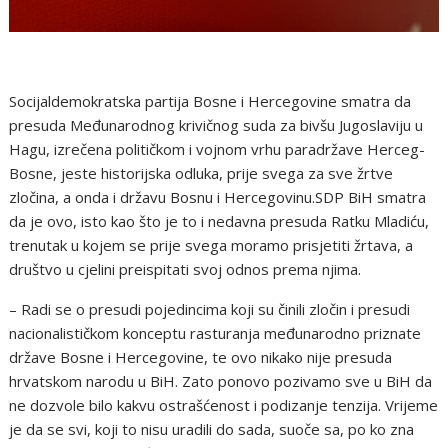
Socijaldemokratska partija Bosne i Hercegovine smatra da
presuda Međunarodnog krivičnog suda za bivšu Jugoslaviju u
Hagu, izrečena političkom i vojnom vrhu paradržave Herceg-
Bosne, jeste historijska odluka, prije svega za sve žrtve
zločina, a onda i državu Bosnu i Hercegovinu.SDP BiH smatra
da je ovo, isto kao što je to i nedavna presuda Ratku Mladiću,
trenutak u kojem se prije svega moramo prisjetiti žrtava, a
društvo u cjelini preispitati svoj odnos prema njima.
– Radi se o presudi pojedincima koji su činili zločin i presudi
nacionalističkom konceptu rasturanja međunarodno priznate
države Bosne i Hercegovine, te ovo nikako nije presuda
hrvatskom narodu u BiH. Zato ponovo pozivamo sve u BiH da
ne dozvole bilo kakvu ostrašćenost i podizanje tenzija. Vrijeme
je da se svi, koji to nisu uradili do sada, suoče sa, po ko zna