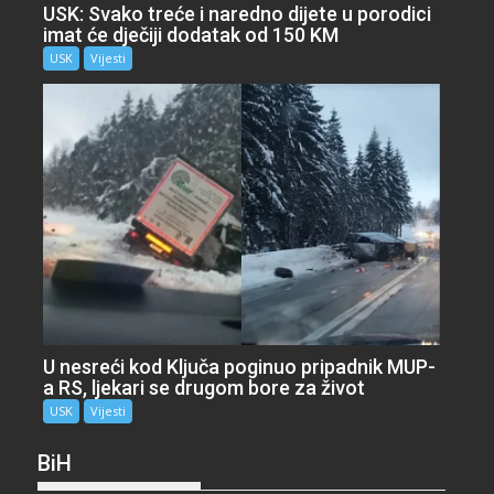
USK: Svako treće i naredno dijete u porodici
imat će dječiji dodatak od 150 KM
USK
Vijesti
U nesreći kod Ključa poginuo pripadnik MUP-
a RS, ljekari se drugom bore za život
USK
Vijesti
BiH