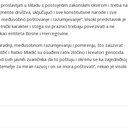
a proslavljati u skladu s postojećim zakonskim okvirom i treba na
gmente društva, uključujući i sve konstitutivne narode i sve
a međusobno poštovanje i razumijevanje”. Visoki predstavnik je
etnički karakter i stoga svi praznici trebaju povezivati a ne
e kao entiteta Bosne i Hercegovine.
aradnji, međusobnom razumijevanju i pomirenju, što zauzvrat
ić i Ratko Mladić su osuđeni ratni zločinci i kreatori genocida.
d svih javnih zvaničnika da to poštuju i okrenu se ka zajedničkoj
emelje za miran razvoj i on se mora poštovati”, rekao je visoki