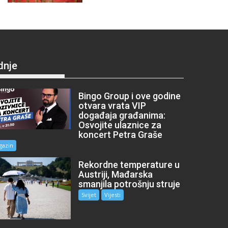
dnje
Bingo Group i ove godine
otvara vrata VIP
događaja građanima:
Osvojite ulaznice za
koncert Petra Graše
gazin
Rekordne temperature u
Austriji, Mađarska
smanjila potrošnju struje
Svijet
Vijesti