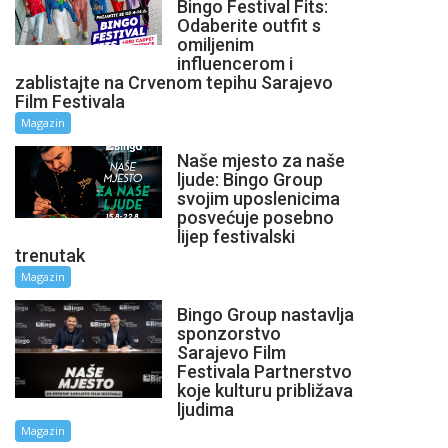
Bingo Festival Fits:
Odaberite outfit s
omiljenim
influencerom i
zablistajte na Crvenom tepihu Sarajevo
Film Festivala
Magazin
Naše mjesto za naše
ljude: Bingo Group
svojim uposlenicima
posvećuje posebno
lijep festivalski
trenutak
Magazin
Bingo Group nastavlja
sponzorstvo
Sarajevo Film
Festivala Partnerstvo
koje kulturu približava
ljudima
Magazin