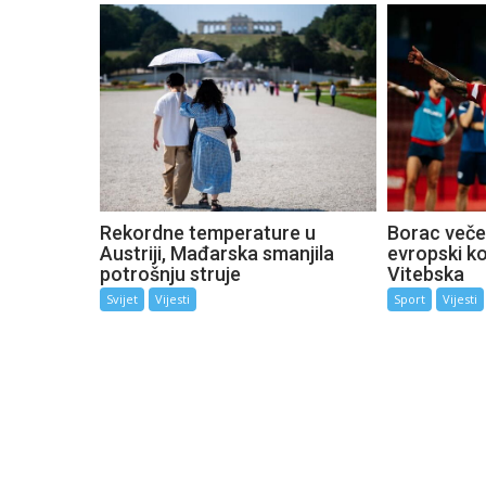
Rekordne temperature u
Borac večer
Austriji, Mađarska smanjila
evropski k
potrošnju struje
Vitebska
Svijet
Vijesti
Sport
Vijesti