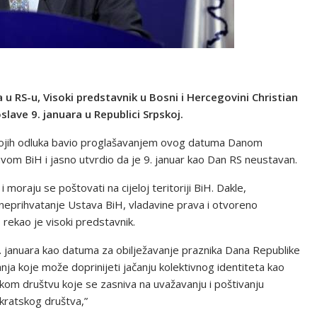
 u RS-u, Visoki predstavnik u Bosni i Hercegovini Christian
lave 9. januara u Republici Srpskoj.
svojih odluka bavio proglašavanjem ovog datuma Danom
vom BiH i jasno utvrdio da je 9. januar kao Dan RS neustavan.
oraju se poštovati na cijeloj teritoriji BiH. Dakle,
 neprihvatanje Ustava BiH, vladavine prava i otvoreno
 rekao je visoki predstavnik.
 9. januara kao datuma za obilježavanje praznika Dana Republike
ja koje može doprinijeti jačanju kolektivnog identiteta kao
kom društvu koje se zasniva na uvažavanju i poštivanju
kratskog društva,”