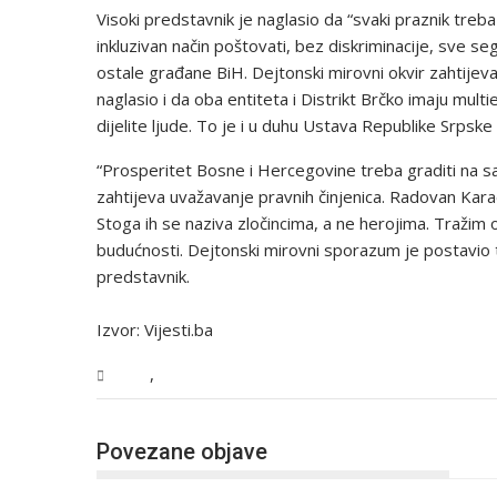
Visoki predstavnik je naglasio da “svaki praznik treb
inkluzivan način poštovati, bez diskriminacije, sve se
ostale građane BiH. Dejtonski mirovni okvir zahtijev
naglasio i da oba entiteta i Distrikt Brčko imaju multi
dijelite ljude. To je i u duhu Ustava Republike Srpsk
“Prosperitet Bosne i Hercegovine treba graditi na s
zahtijeva uvažavanje pravnih činjenica. Radovan Karadž
Stoga ih se naziva zločincima, a ne herojima. Tražim o
budućnosti. Dejtonski mirovni sporazum je postavio t
predstavnik.
Izvor: Vijesti.ba
,
BiH
Vijesti
Povezane objave