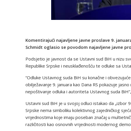
Komentirajući najavljene javne proslave 9. januara
Schmidt oglasio se povodom najavljene javne pros
Podsjetio je javnost da se Ustavni sud BiH u nizu 
Republike Srpske i neusklađenošću te odluke sa Usta
“Odluke Ustavnog suda BiH su konačne i obvezujuće i m
obilježavanje 9. januara kao Dana RS pokazuje jasno
nepoštivanje odluka i autoriteta Ustavnog suda BiH”,
Ustavni sud BiH je u svojoj odluci istakao da „izbor
Srpske nema simboliku kolektivnog zajedničkog sjećan
vrijednostima koje imaju poseban značaj u multietnič
različitosti kao osnovnih vrijednosti modernog demo