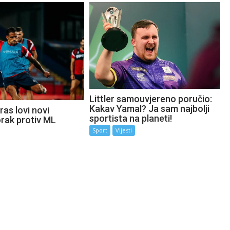
Littler samouvjereno poručio:
Kakav Yamal? Ja sam najbolji
as lovi novi
sportista na planeti!
orak protiv ML
Sport
Vijesti