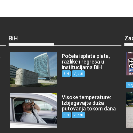
BiH
Za
a
Počela isplata plata,
razlike i regresa u
institucijama BiH
BiH
Vijesti
Ma
Visoke temperature:
Izbjegavajte duža
putovanja tokom dana
BiH
Vijesti