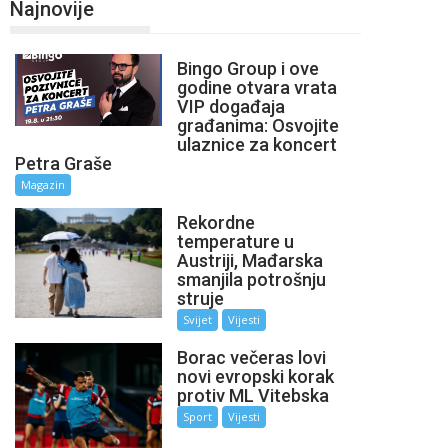
Najnovije
Bingo Group i ove
godine otvara vrata
VIP događaja
građanima: Osvojite
ulaznice za koncert
Petra Graše
Magazin
Rekordne
temperature u
Austriji, Mađarska
smanjila potrošnju
struje
Svijet
Vijesti
Borac večeras lovi
novi evropski korak
protiv ML Vitebska
Sport
Vijesti