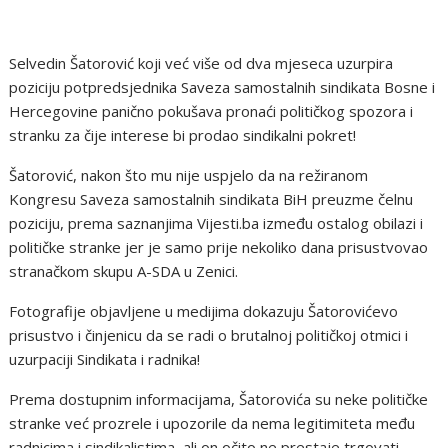
Selvedin Šatorović koji već više od dva mjeseca uzurpira
poziciju potpredsjednika Saveza samostalnih sindikata Bosne i
Hercegovine panično pokušava pronaći političkog spozora i
stranku za čije interese bi prodao sindikalni pokret!
Šatorović, nakon što mu nije uspjelo da na režiranom
Kongresu Saveza samostalnih sindikata BiH preuzme čelnu
poziciju, prema saznanjima Vijesti.ba između ostalog obilazi i
političke stranke jer je samo prije nekoliko dana prisustvovao
stranačkom skupu A-SDA u Zenici.
Fotografije objavljene u medijima dokazuju Šatorovićevo
prisustvo i činjenicu da se radi o brutalnoj političkoj otmici i
uzurpaciji Sindikata i radnika!
Prema dostupnim informacijama, Šatorovića su neke političke
stranke već prozrele i upozorile da nema legitimiteta među
radnicima i sindikalistima, ali on očito ne prestaje trgovati