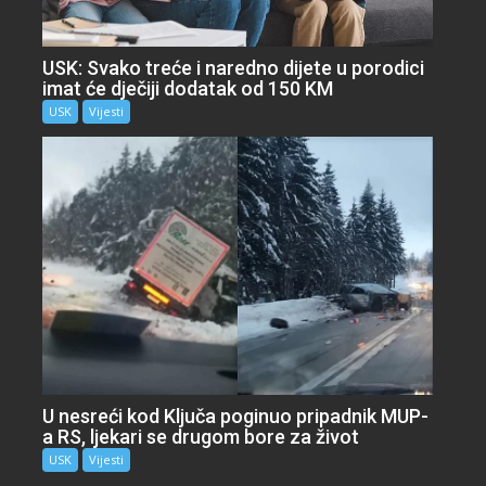
USK: Svako treće i naredno dijete u porodici
imat će dječiji dodatak od 150 KM
USK
Vijesti
U nesreći kod Ključa poginuo pripadnik MUP-
a RS, ljekari se drugom bore za život
USK
Vijesti