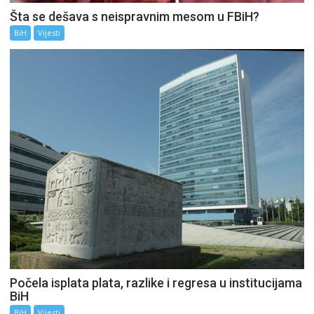
Šta se dešava s neispravnim mesom u FBiH?
BiH
Vijesti
Počela isplata plata, razlike i regresa u institucijama
BiH
BiH
Vijesti