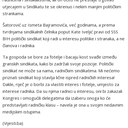
utjecajem u Sindikatu te se okrenuo i nekim manjim političkim
strankama.
Šatorović uz Ismeta Bajramovića, već godinama, a prema
tvrdnjama sindikalnih čelnika poput Kate Iveljić pravi od SSS
BIH politički sindikat koji radi u interesu politike i stranaka, a ne
članova i radnika.
Ta gospoda se bore za fotelje i bacaju kost svađe između
granskih sindikata, kako bi zadržali svoje pozicije. Politički
sindikat ne može sa nama, radničkim sindikatima. Mi nećemo
priznati sindikat koji stavlja lične ispred radničkih interesa!
Dakle, riječ je o borbi za vlastiti interes i fotelje, umjesto za
interese radnika. Da su njima radnici u interesu, oni bi zakazali
Kongres i omogućili delegatima da izaberu onoga ko će
predstavljati radničku klasu – navela je ona u svojim nedavnim
medijskim istupima.
(Vijesti.ba)