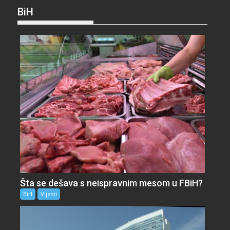
BiH
Šta se dešava s neispravnim mesom u FBiH?
BiH
Vijesti