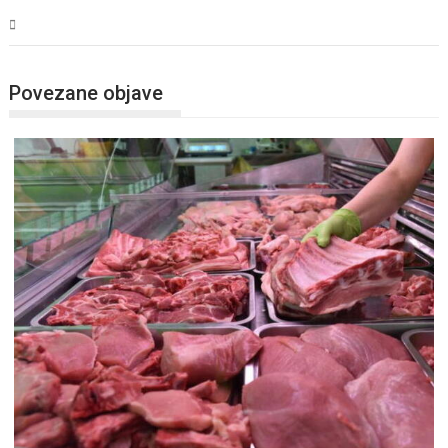
BiH
Povezane objave