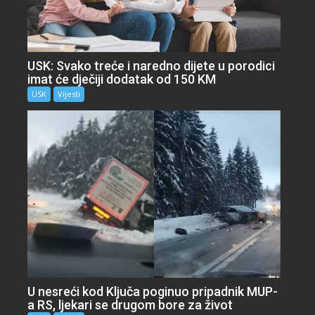
USK: Svako treće i naredno dijete u porodici
imat će dječiji dodatak od 150 KM
USK
Vijesti
U nesreći kod Ključa poginuo pripadnik MUP-
a RS, ljekari se drugom bore za život