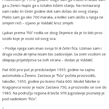
ga u Zenici i kupio ga u totalno lošem stanju. Na restauraciji
sam radio tri-četiri godine dok sam došao do ovog stanju.
Platio sam ga oko 700 maraka, a koliko sam uložio u njega ne
smijem reći – izjavio je Vuldalić kroz smijeh.
Ljubav prema “fići” rodila se zbog činjenice da je to bilo prvo
vozilo koje je vozio od svog oca.
– Poslije njega sam imao svoja tri ili četiri fića. Uzimao sam i
druga vozila ali njima nisam bio zadovoljan. Sa ovim vozilom se
sklapaju prijateljstva sa svih strana – dodao je Vuldalić.
Fiat 600 prvi put je predstavljen 1955. godine na sajmu
automobila u Ženevi. Zastava je “fiću” počela proizvoditi,
također, 1955. godine po licenci Fiata 600. Model fabrike iz
Kragujevca nosio je naziv Zastava 750, a proizvodio se sve do
1985. Na području regiona ili bivše SFR Jugoslavije poznatiji je
pod nadimkom “fićo”.
BiH