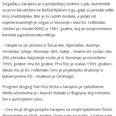
Događaj u Sarajevu je u posljednjoj sedmici u julu. Automobili
su prvo bili izloženi na Baščaršijskom trgu, gdje su privukli veliki
broj znatiželjnika. Bilo je tu raznih modela, a jedan od
najinteresantnijih je stigao iz Slovenije i slavi 63. rođendan.
Izložen je i model 600D iz 1961. godine, koji je svojevremeno
koristila jugoslovenska milicija.
– Okupili su se učesnici iz Švicarske, Njemačke, Austrije,
Hrvatske, Srbije, Slovenije, BiH, Italije… Imamo 63 vozila i oko
200 učesnika. Najstarije vozilo je iz Slovenije, proizvedeno
1955. godine. Ima 63 godine. Prvi fićo je izašao 1955. godine i
danas mu je 63. rođendan. Ovo je prijateljsko druženje iz
ljubavi prema fići – istaknuo je Ćerimagić.
Program drugog Fiat-Fićo festa u Sarajevu je cjelodnevni.
Među učesnicima je i Nusret Vuldalić iz Bugojna, koji trenutno
živi u austrijskom Lincu.
– Ovo mi je druga posjeta Sarajevu sa mojim ljubimcem fićom.
Proizveden je 1976. godine. Dugo sam ga tražio, a našao sam