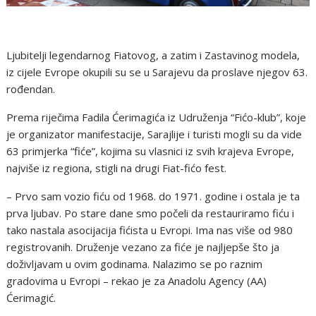
Ljubitelji legendarnog Fiatovog, a zatim i Zastavinog modela,
iz cijele Evrope okupili su se u Sarajevu da proslave njegov 63.
rođendan.
Prema riječima Fadila Ćerimagića iz Udruženja “Fićo-klub”, koje
je organizator manifestacije, Sarajlije i turisti mogli su da vide
63 primjerka “fiće”, kojima su vlasnici iz svih krajeva Evrope,
najviše iz regiona, stigli na drugi Fiat-fićo fest.
– Prvo sam vozio fiću od 1968. do 1971. godine i ostala je ta
prva ljubav. Po stare dane smo počeli da restauriramo fiću i
tako nastala asocijacija fićista u Evropi. Ima nas više od 980
registrovanih. Druženje vezano za fiće je najljepše što ja
doživljavam u ovim godinama. Nalazimo se po raznim
gradovima u Evropi – rekao je za Anadolu Agency (AA)
Ćerimagić.