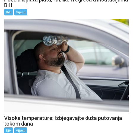
BiH
BiH
Vijesti
Visoke temperature: Izbjegavajte duža putovanja
tokom dana
BiH
Vijesti