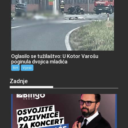
Oglasilo se tužilaštvo: U Kotor Varošu
poginula dvojica mladića
BiH
Vijesti
Zadnje