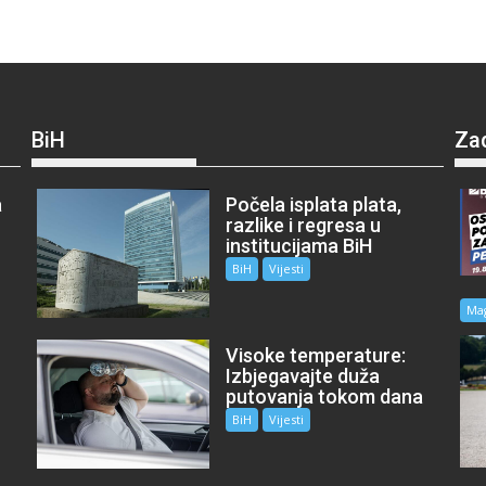
BiH
Za
a
Počela isplata plata,
razlike i regresa u
institucijama BiH
BiH
Vijesti
Ma
Visoke temperature:
Izbjegavajte duža
putovanja tokom dana
BiH
Vijesti