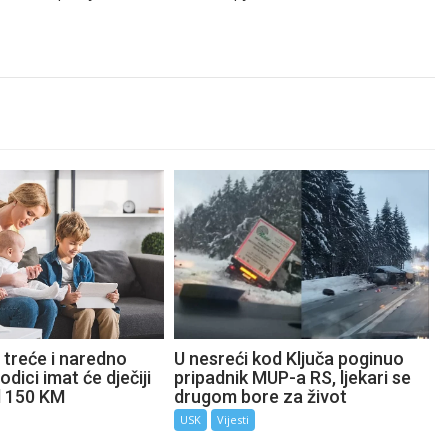
 treće i naredno
U nesreći kod Ključa poginuo
odici imat će dječiji
pripadnik MUP-a RS, ljekari se
d 150 KM
drugom bore za život
USK
Vijesti