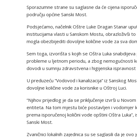
Sporazumne strane su saglasne da će cijena isporuče
području općine Sanski Most.
Podsjećamo, načelnik Oštre Luke Dragan Stanar uputi
institucijama vlasti u Sanskom Mostu, obrazloživši to
mogla obezbijediti dovoljne količine vode za sva do
Sem toga, izvorišta s kojih se Oštra Luka snabdijev
probleme u ljetnom periodu, a zbog nemogućnosti kon
dovodi u sumnju zdravstvena i higijenska ispravnost
U preduzeću “Vodovod i kanalizacija” iz Sanskog Mosta
dovoljne količine vode za korisnike u Oštroj Luci.
“Njihov prijedlog je da se priključenje izvrši u Novom 
entiteta. Na tom mjestu biće postavljen i vodomjer koj
prema isporučenoj količini vode opštini Oštra Luka”, 
Sanski Most.
Zvaničnici lokalnih zajednica su se saglasili da je ov