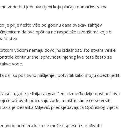
ne vode biti jednaka cijeni koju plaćaju domaćinstva na
o je prije nešto više od godinu dana ovakav zahtjev
 činjenicom da ova opština ne raspolaže izvorištima koja bi
maćinstva.
a pitkom vodom nemaju dovoljnu izdašnost, što stvara velike
trole kontinuirane ispravnosti njenog kvaliteta često se
 takve vode.
 dali su pozitivno mišljenje i potvrdili kako mogu obezbijediti
Naselju, gdje je linija razgraničenja između dvije opštine i dva
i će očitavati potrošnju vode, a fakturisanje će se vršiti
istakla je Desanka Miljević, predsjedavajuća Općinskog vijeća
o jedan od primjera kako se može uspješno sarađivati i