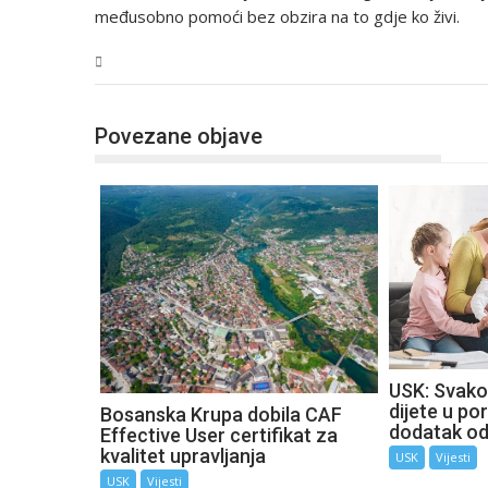
međusobno pomoći bez obzira na to gdje ko živi.
USK
Povezane objave
USK: Svako
dijete u por
Bosanska Krupa dobila CAF
dodatak o
Effective User certifikat za
kvalitet upravljanja
USK
Vijesti
USK
Vijesti