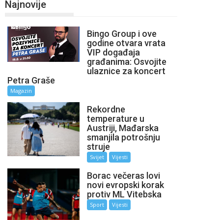
Najnovije
Bingo Group i ove
godine otvara vrata
VIP događaja
građanima: Osvojite
ulaznice za koncert
Petra Graše
Magazin
Rekordne
temperature u
Austriji, Mađarska
smanjila potrošnju
struje
Svijet
Vijesti
Borac večeras lovi
novi evropski korak
protiv ML Vitebska
Sport
Vijesti