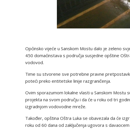
Općinsko vijeće u Sanskom Mostu dalo je zeleno sv
450 domaćinstava s područja susjedne opštine Oštra Lu
vodovod.
Time su stvorene sve potrebne pravne pretpostavke 
poteći preko entitetske linije razgraničenja.
Ovim sporazumom lokalne vlasti u Sanskom Mostu su 
projekta na svom području i da će u roku od tri god
izgradnjom vodovodne mreže.
Također, opština Oštra Luka se obavezala da će izgrad
roku od 60 dana od zaključenja ugovora s davaocem 