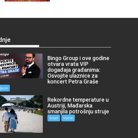
dnje
Bingo Group i ove godine
otvara vrata VIP
događaja građanima:
Osvojite ulaznice za
koncert Petra Graše
gazin
Rekordne temperature u
Austriji, Mađarska
smanjila potrošnju struje
Svijet
Vijesti