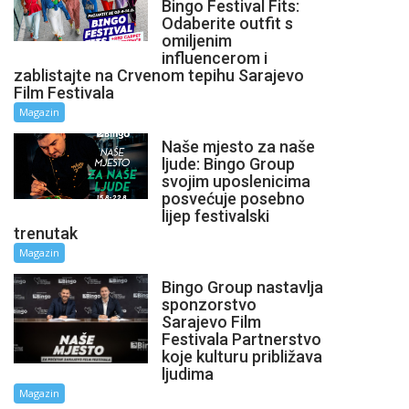
Bingo Festival Fits:
Odaberite outfit s
omiljenim
influencerom i
zablistajte na Crvenom tepihu Sarajevo
Film Festivala
Magazin
Naše mjesto za naše
ljude: Bingo Group
svojim uposlenicima
posvećuje posebno
lijep festivalski
trenutak
Magazin
Bingo Group nastavlja
sponzorstvo
Sarajevo Film
Festivala Partnerstvo
koje kulturu približava
ljudima
Magazin