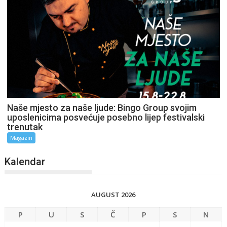
Naše mjesto za naše ljude: Bingo Group svojim
uposlenicima posvećuje posebno lijep festivalski
trenutak
Magazin
Kalendar
AUGUST 2026
P
U
S
Č
P
S
N