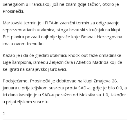
Senegalom u Francuskoj. Još ne znam gdje tačno”, otkrio je
Prosinečki.
Martovski termin je i FIFA-in zvanični termin za odigravanje
reprezentativnih utakmica, stoga hrvatski stručnjak na klupi
BiH planira pozvati najbolje igrače koje Bosna i Hercegovina
ima u ovom trenutku.
Kazao je i da će gledati utakmicu knock-out faze omladinske
Lige šampiona, između Željezničara i Atletico Madrida koji će
se igrati na sarajevskoj Grbavici.
Podsjećamo, Prosinečki je debitovao na klupi Zmajeva 28.
januara u prijateljskom susretu protiv SAD-a, gdje je bilo 0:0, a
tri dana kasnije je u SAD-u poražen od Meksika sa 1:0, također
u prijateljskom susretu.
Sport