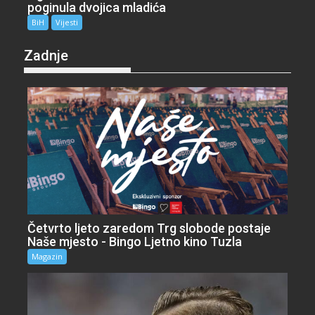
poginula dvojica mladića
BiH
Vijesti
Zadnje
Četvrto ljeto zaredom Trg slobode postaje
Naše mjesto - Bingo Ljetno kino Tuzla
Magazin