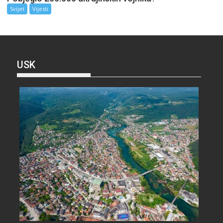
Svijet
Vijesti
USK