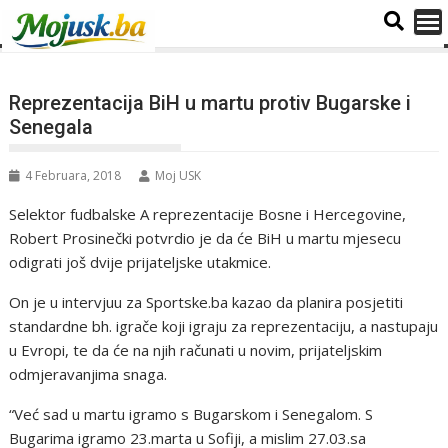
Reprezentacija BiH u martu protiv Bugarske i
Senegala
4 Februara, 2018
Moj USK
Selektor fudbalske A reprezentacije Bosne i Hercegovine,
Robert Prosinečki potvrdio je da će BiH u martu mjesecu
odigrati još dvije prijateljske utakmice.
On je u intervjuu za Sportske.ba kazao da planira posjetiti
standardne bh. igrače koji igraju za reprezentaciju, a nastupaju
u Evropi, te da će na njih računati u novim, prijateljskim
odmjeravanjima snaga.
“Već sad u martu igramo s Bugarskom i Senegalom. S
Bugarima igramo 23.marta u Sofiji, a mislim 27.03.sa