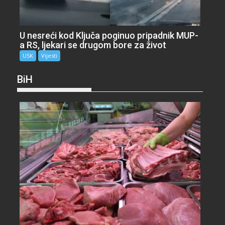
U nesreći kod Ključa poginuo pripadnik MUP-
a RS, ljekari se drugom bore za život
USK
Vijesti
BiH