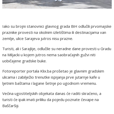
Iako su brojni stanovnici glavnog grada BiH odlučili prvomajske
praznike provesti na okolnim izletištima ili destinacijama van
zemlje, ulice Sarajeva jutros nisu prazne.
Turisti, ali i Sarajlije, odlučile su neradne dane provesti u Gradu
na Miljacki u kojem jutros nema saobraćajnih gužvi niti
uobičajene gradske buke.
Fotoreporter portala Klix.ba prošetao je glavnim gradskim
ulicama i zabilježio trenutke ispijanja prve jutarnje kafe u
ljetnim baštama i lagane šetnje po ugodnom vremenu.
Većina ugostiteljskih objekata danas će raditi skraćeno, a
turisti će ipak imati priliku da pojedu poznate ćevape na
Baščaršiji.