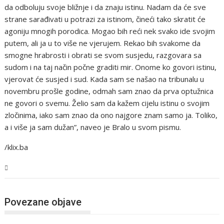
da odboluju svoje bližnje i da znaju istinu. Nadam da će sve
strane sarađivati u potrazi za istinom, čineći tako skratit će
agoniju mnogih porodica. Mogao bih reći nek svako ide svojim
putem, ali ja u to više ne vjerujem. Rekao bih svakome da
smogne hrabrosti i obrati se svom susjedu, razgovara sa
sudom i na taj način počne graditi mir. Onome ko govori istinu,
vjerovat će susjed i sud. Kada sam se našao na tribunalu u
novembru prošle godine, odmah sam znao da prva optužnica
ne govori o svemu. Želio sam da kažem cijelu istinu o svojim
zločinima, iako sam znao da ono najgore znam samo ja. Toliko,
a i više ja sam dužan”, naveo je Bralo u svom pismu.
/klix.ba
BiH
Povezane objave