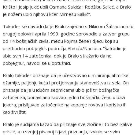
Krišto i Josip Jukić ubili Osmana Salkića i Redžibu Salkić, a Bralo
je nožem ubio njihovu kćer Mirnesu Salkić”.
Također se navodi da je Bralo zajedno s Nikicom Šafradinom u
drugoj polovini aprila 1993. godine sprovodio u zatvor grupu
od 14 bošnjačkih civila, među kojima žene i djecu koji su
prethodno pobjegli s područja Ahmića/Nadioca. “Šafradin je
ubio svih 14 zatočenika, dok je Bralo stražario da ne
pobjegnu”, navodi se u optužnici.
Bralo također priznaje da je učestvovao u miniranju ahmićke
džamije, paljenju kuća i protjerivanju stanovništva iz sela. On
priznaje da je u idućim sedmicama ubio još tri bošnjačka
zatočenika, ponavljano silovao jednu bošnjačku ženu u bazi
Jokera, prisiljavao zatočenike na kopanje rovova i koristio ih
kao živi štit.
Bralo je sudijama kazao da priznaje sve zločine i to bez ikakve
prisile, a u svojoj pisanoj izjavi, priznanju, izvinio se svim