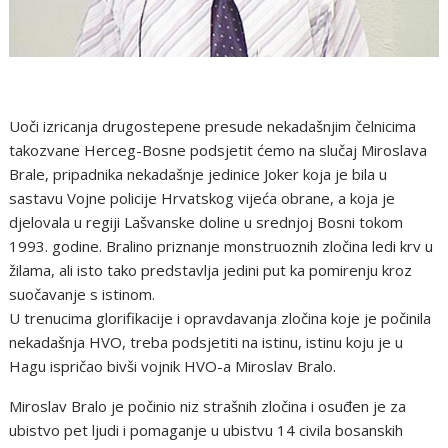
Uoči izricanja drugostepene presude nekadašnjim čelnicima
takozvane Herceg-Bosne podsjetit ćemo na slučaj Miroslava
Brale, pripadnika nekadašnje jedinice Joker koja je bila u
sastavu Vojne policije Hrvatskog vijeća obrane, a koja je
djelovala u regiji Lašvanske doline u srednjoj Bosni tokom
1993. godine. Bralino priznanje monstruoznih zločina ledi krv u
žilama, ali isto tako predstavlja jedini put ka pomirenju kroz
suočavanje s istinom.
U trenucima glorifikacije i opravdavanja zločina koje je počinila
nekadašnja HVO, treba podsjetiti na istinu, istinu koju je u
Hagu ispričao bivši vojnik HVO-a Miroslav Bralo.
Miroslav Bralo je počinio niz strašnih zločina i osuđen je za
ubistvo pet ljudi i pomaganje u ubistvu 14 civila bosanskih