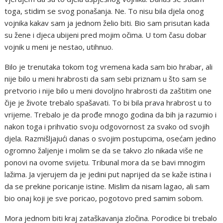
toga, stidim se svog ponašanja. Ne. To nisu bila djela onog
vojnika kakav sam ja jednom želio biti. Bio sam prisutan kada
su žene i djeca ubijeni pred mojim očima. U tom času dobar
vojnik u meni je nestao, utihnuo.
Bilo je trenutaka tokom tog vremena kada sam bio hrabar, ali
nije bilo u meni hrabrosti da sam sebi priznam u što sam se
pretvorio i nije bilo u meni dovoljno hrabrosti da zaštitim one
čije je živote trebalo spašavati. To bi bila prava hrabrost u to
vrijeme. Trebalo je da prođe mnogo godina da bih ja razumio i
nakon toga i prihvatio svoju odgovornost za svako od svojih
djela. Razmišljajući danas o svojim postupcima, osećam jedino
ogromno žaljenje i molim se da se takvo zlo nikada više ne
ponovi na ovome svijetu. Tribunal mora da se bavi mnogim
lažima. Ja vjerujem da je jedini put naprijed da se kaže istina i
da se prekine poricanje istine. Mislim da nisam lagao, ali sam
bio onaj koji je sve poricao, pogotovo pred samim sobom.
Mora jednom biti kraj zataškavanja zločina. Porodice bi trebalo