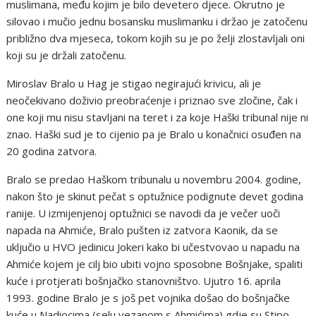
muslimana, među kojim je bilo devetero djece. Okrutno je
silovao i mučio jednu bosansku muslimanku i držao je zatočenu
približno dva mjeseca, tokom kojih su je po želji zlostavljali oni
koji su je držali zatočenu.
Miroslav Bralo u Hag je stigao negirajući krivicu, ali je
neočekivano doživio preobraćenje i priznao sve zločine, čak i
one koji mu nisu stavljani na teret i za koje Haški tribunal nije ni
znao. Haški sud je to cijenio pa je Bralo u konačnici osuđen na
20 godina zatvora.
Bralo se predao Haškom tribunalu u novembru 2004. godine,
nakon što je skinut pečat s optužnice podignute devet godina
ranije. U izmijenjenoj optužnici se navodi da je večer uoči
napada na Ahmiće, Bralo pušten iz zatvora Kaonik, da se
uključio u HVO jedinicu Jokeri kako bi učestvovao u napadu na
Ahmiće kojem je cilj bio ubiti vojno sposobne Bošnjake, spaliti
kuće i protjerati bošnjačko stanovništvo. Ujutro 16. aprila
1993. godine Bralo je s još pet vojnika došao do bošnjačke
kuće u Nadiocima (selu vezanom s Ahmićima) gdje su Stipo