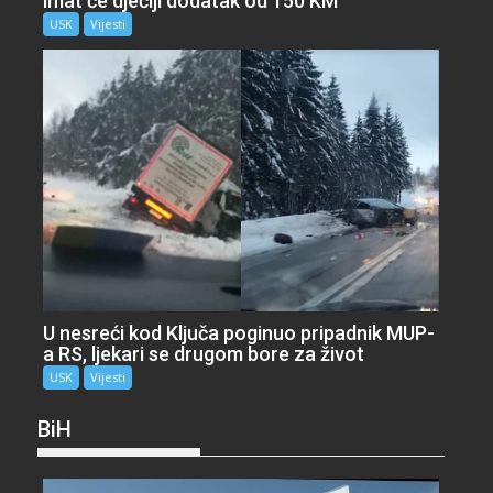
imat će dječiji dodatak od 150 KM
USK
Vijesti
U nesreći kod Ključa poginuo pripadnik MUP-
a RS, ljekari se drugom bore za život
USK
Vijesti
BiH