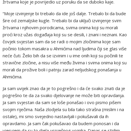
žrtvama koje je povrijedio uz poruku da se duboko kaje.
“Moje izvinjenje bi trebalo da ide još dalje. Trebalo bi da bude
šire od zemaljske kugle. Trebalo bi da uključi izvinjenje svim
žrtvama i njihovim porodicama, svima onima koji su morali
proći kroz užas događaja koji su se desili, i znani i neznani. Kao
čovjek svjestan sam da se radi o mojim zločinima koje sam
počinio tokom masakra u Ahmićima nad ljudima čiji se glas više
neće čuti. Želio bih da se izvinim i u ime onih koji su počinili te
stravične zločine, a nisu više među živima i svima onima koji su
morali da prožive boli i patnju zarad neljudskog ponašanja u
Ahmićima.
Ja sam uvijek znao da je to pogrešno i da će svako znati da je
pogrešno te da za svako djelovanje ne može biti opravdanja.
Ja sam svjestan da sam se loše ponašao i ovo pismo pišem
svojim riječima. Naša zlodjela su bila tako strašna (mislim i na
ostale), mi smo svejedno nastavljali i pokušavali da ih
opravdamo. Ja sam čak pokušavao da budem ponosan i da
vjerujem da su to djela uspješnog vojnika. Danas se stidim