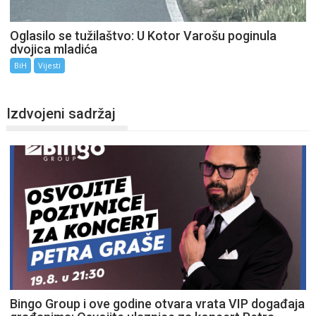
Oglasilo se tužilaštvo: U Kotor Varošu poginula
dvojica mladića
BiH
Vijesti
Izdvojeni sadržaj
Bingo Group i ove godine otvara vrata VIP događaja