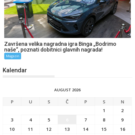
Završena velika nagradna igra Binga „Bodrimo
naše“, poznati dobitnici glavnih nagrada!
Magazin
Kalendar
AUGUST 2026
P
U
S
Č
P
S
N
1
2
3
4
5
6
7
8
9
10
11
12
13
14
15
16