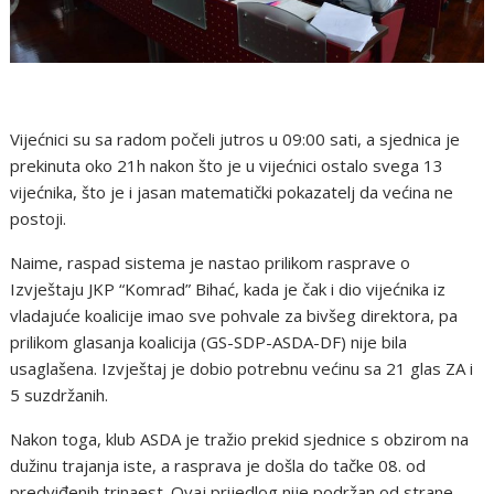
Vijećnici su sa radom počeli jutros u 09:00 sati, a sjednica je
prekinuta oko 21h nakon što je u vijećnici ostalo svega 13
vijećnika, što je i jasan matematički pokazatelj da većina ne
postoji.
Naime, raspad sistema je nastao prilikom rasprave o
Izvještaju JKP “Komrad” Bihać, kada je čak i dio vijećnika iz
vladajuće koalicije imao sve pohvale za bivšeg direktora, pa
prilikom glasanja koalicija (GS-SDP-ASDA-DF) nije bila
usaglašena. Izvještaj je dobio potrebnu većinu sa 21 glas ZA i
5 suzdržanih.
Nakon toga, klub ASDA je tražio prekid sjednice s obzirom na
dužinu trajanja iste, a rasprava je došla do tačke 08. od
predviđenih trinaest. Ovaj prijedlog nije podržan od strane