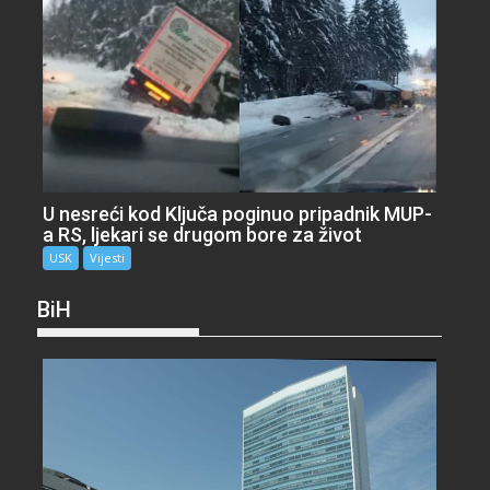
U nesreći kod Ključa poginuo pripadnik MUP-
a RS, ljekari se drugom bore za život
USK
Vijesti
BiH