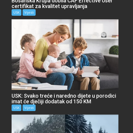
Bosanska Krupa dobila CAF Effective User
certifikat za kvalitet upravljanja
USK
Vijesti
USK: Svako treće i naredno dijete u porodici
imat će dječiji dodatak od 150 KM
USK
Vijesti