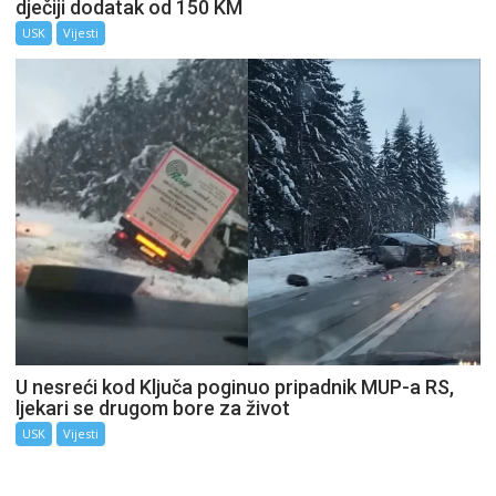
dječiji dodatak od 150 KM
USK
Vijesti
U nesreći kod Ključa poginuo pripadnik MUP-a RS,
ljekari se drugom bore za život
USK
Vijesti