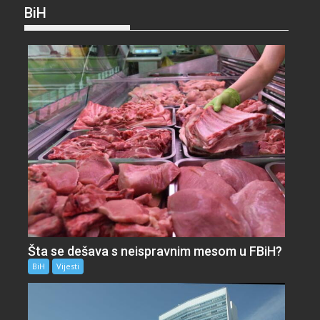
BiH
Šta se dešava s neispravnim mesom u FBiH?
BiH
Vijesti