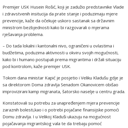
Premijer USK Husein Rošić, koji je zadužio predstavnike Vlade
i zdravstvenih insitucija da prate stanje i poduzimaju mjere
prevencije, kaže da očekuje uskoro sastanak sa državnim
ministrom bezbjednosti kako bi razgovarali o mjerama
rješavanja problema.
– Do tada lokalni i kantonalni nivo, ograničeni u ovlastima i
budžetima, poduzima aktivnosti u okviru svojih mogućnosti,
kako bi i humano postupali prema migrantima i držali situaciju
pod kontrolom, kaže premijer USK.
Tokom dana ministar Kapić je posjetio i Veliku Kladušu gdje je
sa direktorom Doma zdravlja Senadom Okanovicem obišao
improvizirani kamp migranata, šatorsko naselje u centru grada.
Konstatovali su potrebu za unapređenjem mjera prevencije
zaraznih bolesti,kao i o potrebi pojačane finansijske pomoći
Domu zdravlja. I u Velikoj Kladuši ukazuju na mogućnost
pojačavanja migrantskog vala te da trebaju pomoć