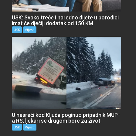
USK: Svako treće i naredno dijete u porodici
imat će dječiji dodatak od 150 KM
USK
Vijesti
U nesreći kod Ključa poginuo pripadnik MUP-
a RS, ljekari se drugom bore za život
USK
Vijesti