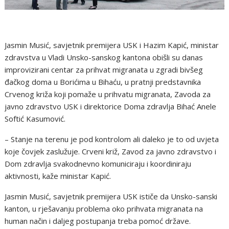
Jasmin Musić, savjetnik premijera USK i Hazim Kapić, ministar
zdravstva u Vladi Unsko-sanskog kantona obišli su danas
improvizirani centar za prihvat migranata u zgradi bivšeg
đačkog doma u Borićima u Bihaću, u pratnji predstavnika
Crvenog križa koji pomaže u prihvatu migranata, Zavoda za
javno zdravstvo USK i direktorice Doma zdravlja Bihać Anele
Softić Kasumović.
– Stanje na terenu je pod kontrolom ali daleko je to od uvjeta
koje čovjek zaslužuje. Crveni križ, Zavod za javno zdravstvo i
Dom zdravlja svakodnevno komuniciraju i koordiniraju
aktivnosti, kaže ministar Kapić.
Jasmin Musić, savjetnik premijera USK ističe da Unsko-sanski
kanton, u rješavanju problema oko prihvata migranata na
human način i daljeg postupanja treba pomoć države.