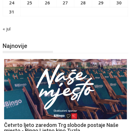
24
25
26
27
28
29
30
31
« jul
Najnovije
Četvrto ljeto zaredom Trg slobode postaje Naše
mjesto - Bingo Ljetno kino Tuzla