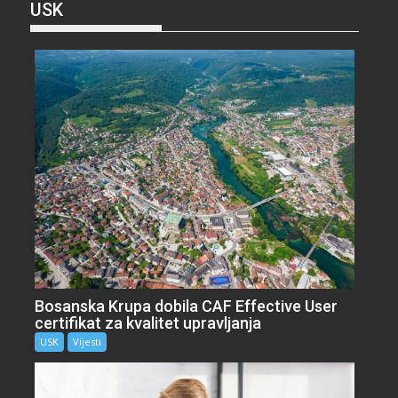
USK
Bosanska Krupa dobila CAF Effective User
certifikat za kvalitet upravljanja
USK
Vijesti