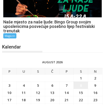
Naše mjesto za naše ljude: Bingo Group svojim
uposlenicima posvećuje posebno lijep festivalski
trenutak
Magazin
Kalendar
AUGUST 2026
P
U
S
Č
P
S
N
1
2
3
4
5
6
7
8
9
10
11
12
13
14
15
16
17
18
19
20
21
22
23