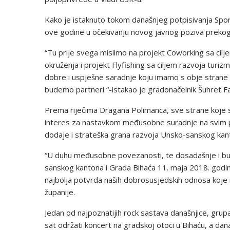
Kako je istaknuto tokom današnjeg potpisivanja Spor
ove godine u očekivanju novog javnog poziva prekog
“Tu prije svega mislimo na projekt Coworking sa cilj
okruženja i projekt Flyfishing sa ciljem razvoja turiz
dobre i uspješne saradnje koju imamo s obje strane gr
budemo partneri “-istakao je gradonačelnik Šuhret Faz
Prema riječima Dragana Polimanca, sve strane koje s
interes za nastavkom međusobne suradnje na svim pod
dodaje i strateška grana razvoja Unsko-sanskog kan
“U duhu međusobne povezanosti, te dosadašnje i bu
sanskog kantona i Grada Bihaća 11. maja 2018. godin
najbolja potvrda naših dobrosusjedskih odnosa koje 
županije.
Jedan od najpoznatijih rock sastava današnjice, gru
sat održati koncert na gradskoj otoci u Bihaću, a d