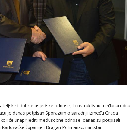
rijateljske i dobrosusjedske odnose, konstruktivnu međunarodnu
haću je danas potpisan Sporazum o saradnji između Grada
 koji će unaprijediti međusobne odnose, danas su potpisali
an Karlovačke županije i Dragan Polimanac, ministar