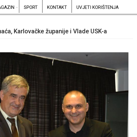
GAZIN
SPORT
KONTAKT
UVJETI KORIŠTENJA
aća, Karlovačke županije i Vlade USK-a