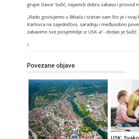
grupe Davor Sučić, najavivši dobru zabavu i provod n
„Rado gostujemo u Bihaću i sretan sam što je i ovaj k
Karlovca na zajedništvo, saradnju i međusobno pove
zabavimo sve posjetitelje iz USK-a“- dodao je Sučić.
USK
Povezane objave
USK: Svako