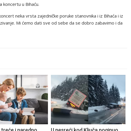
a koncertu u Bihaću.
oncert neka vrsta zajedničke poruke stanovnika i iz Bihaća i iz
zivanje. Mi ćemo dati sve od sebe da se dobro zabavimo i da
 treće i naredno
U nesreći kod Ključa poginuo