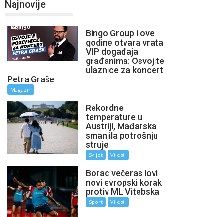
Najnovije
Bingo Group i ove
godine otvara vrata
VIP događaja
građanima: Osvojite
ulaznice za koncert
Petra Graše
Magazin
Rekordne
temperature u
Austriji, Mađarska
smanjila potrošnju
struje
Svijet
Vijesti
Borac večeras lovi
novi evropski korak
protiv ML Vitebska
Sport
Vijesti