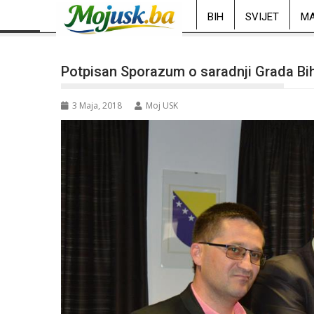
BIH
SVIJET
MA
Potpisan Sporazum o saradnji Grada Bih
3 Maja, 2018
Moj USK