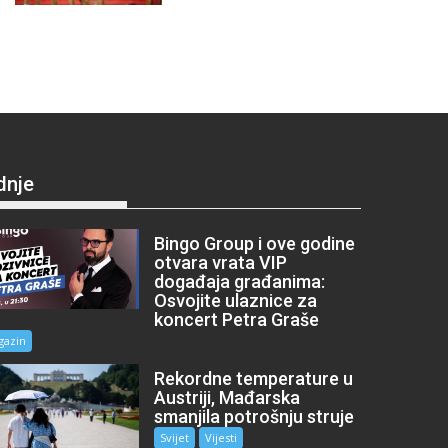
dnje
Bingo Group i ove godine
otvara vrata VIP
događaja građanima:
Osvojite ulaznice za
koncert Petra Graše
gazin
Rekordne temperature u
Austriji, Mađarska
smanjila potrošnju struje
Svijet
Vijesti