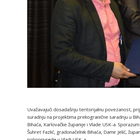
Uvažavajući dosadašnju teritorijalnu povezanost, p
suradnju na projektima prekogranične saradnju u Bi
Bihaća, Karlovačke županije i Vlade USK-a. Sporazum
Šuhret Fazlić, gradonačelnik Bihaća, Damir Jelić, žup
poljoprivrede u Vladi USK-a.