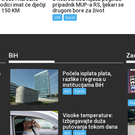
odici imat će dječiji
pripadnik MUP-a RS, ljekari se
d 150 KM
drugom bore za život
USK
Vijesti
BiH
Za
a
Počela isplata plata,
razlike i regresa u
institucijama BiH
BiH
Vijesti
Ma
Visoke temperature:
Izbjegavajte duža
putovanja tokom dana
BiH
Vijesti