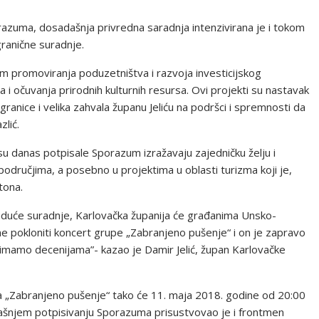
azuma, dosadašnja privredna saradnja intenzivirana je i tokom
ranične suradnje.
em promoviranja poduzetništva i razvoja investicijskog
ma i očuvanja prirodnih kulturnih resursa. Ovi projekti su nastavak
anice i velika zahvala županu Jeliću na podršci i spremnosti da
lić.
u danas potpisale Sporazum izražavaju zajedničku želju i
ručjima, a posebno u projektima u oblasti turizma koji je,
tona.
duće suradnje, Karlovačka županija će građanima Unsko-
e pokloniti koncert grupe „Zabranjeno pušenje“ i on je zapravo
imamo decenijama”- kazao je Damir Jelić, župan Karlovačke
pa „Zabranjeno pušenje“ tako će 11. maja 2018. godine od 20:00
anašnjem potpisivanju Sporazuma prisustvovao je i frontmen