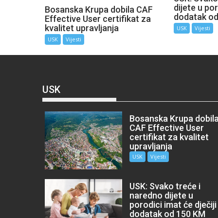
dijete u por
Bosanska Krupa dobila CAF
dodatak o
Effective User certifikat za
kvalitet upravljanja
USK
Vijesti
USK
Vijesti
USK
Bosanska Krupa dobil
CAF Effective User
certifikat za kvalitet
upravljanja
USK
Vijesti
USK: Svako treće i
naredno dijete u
porodici imat će dječiji
dodatak od 150 KM