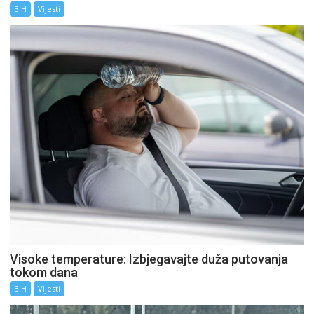
BiH
Vijesti
Visoke temperature: Izbjegavajte duža putovanja
tokom dana
BiH
Vijesti