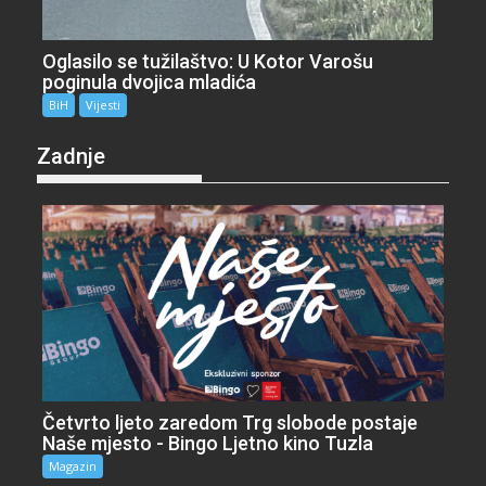
Oglasilo se tužilaštvo: U Kotor Varošu
poginula dvojica mladića
BiH
Vijesti
Zadnje
Četvrto ljeto zaredom Trg slobode postaje
Naše mjesto - Bingo Ljetno kino Tuzla
Magazin