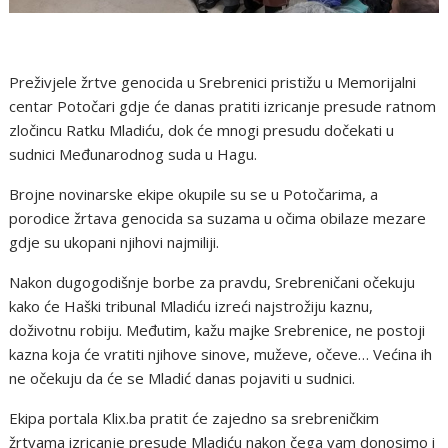
Preživjele žrtve genocida u Srebrenici pristižu u Memorijalni
centar Potočari gdje će danas pratiti izricanje presude ratnom
zločincu Ratku Mladiću, dok će mnogi presudu dočekati u
sudnici Međunarodnog suda u Hagu.
Brojne novinarske ekipe okupile su se u Potočarima, a
porodice žrtava genocida sa suzama u očima obilaze mezare
gdje su ukopani njihovi najmiliji.
Nakon dugogodišnje borbe za pravdu, Srebreničani očekuju
kako će Haški tribunal Mladiću izreći najstrožiju kaznu,
doživotnu robiju. Međutim, kažu majke Srebrenice, ne postoji
kazna koja će vratiti njihove sinove, muževe, očeve… Većina ih
ne očekuju da će se Mladić danas pojaviti u sudnici.
Ekipa portala Klix.ba pratit će zajedno sa srebreničkim
žrtvama izricanje presude Mladiću nakon čega vam donosimo i