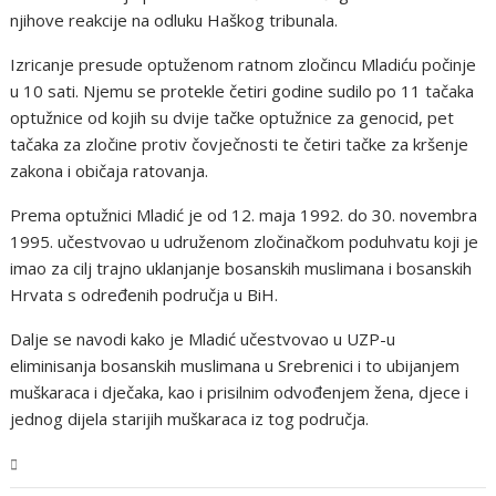
njihove reakcije na odluku Haškog tribunala.
Izricanje presude optuženom ratnom zločincu Mladiću počinje
u 10 sati. Njemu se protekle četiri godine sudilo po 11 tačaka
optužnice od kojih su dvije tačke optužnice za genocid, pet
tačaka za zločine protiv čovječnosti te četiri tačke za kršenje
zakona i običaja ratovanja.
Prema optužnici Mladić je od 12. maja 1992. do 30. novembra
1995. učestvovao u udruženom zločinačkom poduhvatu koji je
imao za cilj trajno uklanjanje bosanskih muslimana i bosanskih
Hrvata s određenih područja u BiH.
Dalje se navodi kako je Mladić učestvovao u UZP-u
eliminisanja bosanskih muslimana u Srebrenici i to ubijanjem
muškaraca i dječaka, kao i prisilnim odvođenjem žena, djece i
jednog dijela starijih muškaraca iz tog područja.
BiH