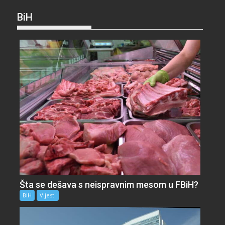
BiH
Šta se dešava s neispravnim mesom u FBiH?
BiH
Vijesti