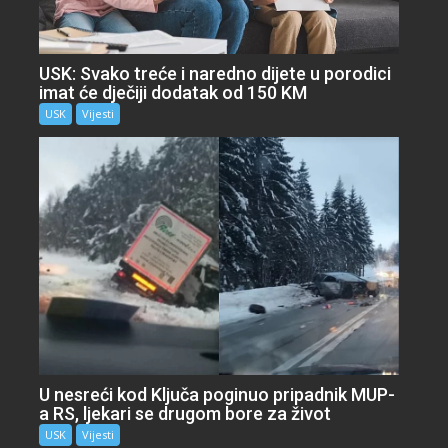
USK: Svako treće i naredno dijete u porodici
imat će dječiji dodatak od 150 KM
USK
Vijesti
U nesreći kod Ključa poginuo pripadnik MUP-
a RS, ljekari se drugom bore za život
USK
Vijesti