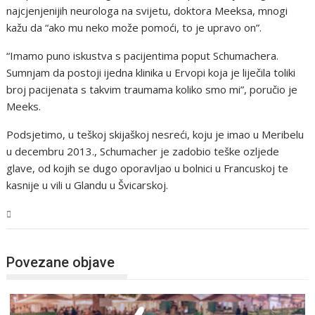
najcjenjenijih neurologa na svijetu, doktora Meeksa, mnogi
kažu da “ako mu neko može pomoći, to je upravo on”.
“Imamo puno iskustva s pacijentima poput Schumachera.
Sumnjam da postoji ijedna klinika u Ervopi koja je liječila toliki
broj pacijenata s takvim traumama koliko smo mi”, poručio je
Meeks.
Podsjetimo, u teškoj skijaškoj nesreći, koju je imao u Meribelu
u decembru 2013., Schumacher je zadobio teške ozljede
glave, od kojih se dugo oporavljao u bolnici u Francuskoj te
kasnije u vili u Glandu u Švicarskoj.
Magazin
Povezane objave