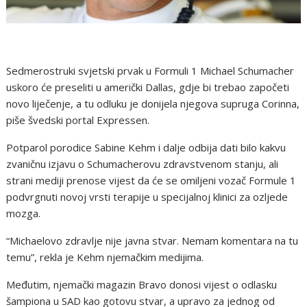
Sedmerostruki svjetski prvak u Formuli 1 Michael Schumacher
uskoro će preseliti u američki Dallas, gdje bi trebao započeti
novo liječenje, a tu odluku je donijela njegova supruga Corinna,
piše švedski portal Expressen.
Potparol porodice Sabine Kehm i dalje odbija dati bilo kakvu
zvaničnu izjavu o Schumacherovu zdravstvenom stanju, ali
strani mediji prenose vijest da će se omiljeni vozač Formule 1
podvrgnuti novoj vrsti terapije u specijalnoj klinici za ozljede
mozga.
“Michaelovo zdravlje nije javna stvar. Nemam komentara na tu
temu”, rekla je Kehm njemačkim medijima.
Međutim, njemački magazin Bravo donosi vijest o odlasku
šampiona u SAD kao gotovu stvar, a upravo za jednog od