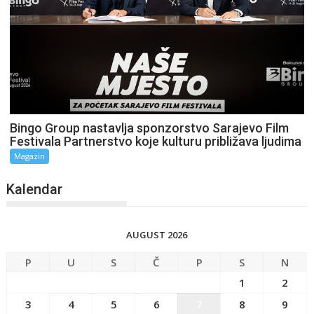
Bingo Group nastavlja sponzorstvo Sarajevo Film
Festivala Partnerstvo koje kulturu približava ljudima
Magazin
Kalendar
AUGUST 2026
P
U
S
Č
P
S
N
1
2
3
4
5
6
7
8
9