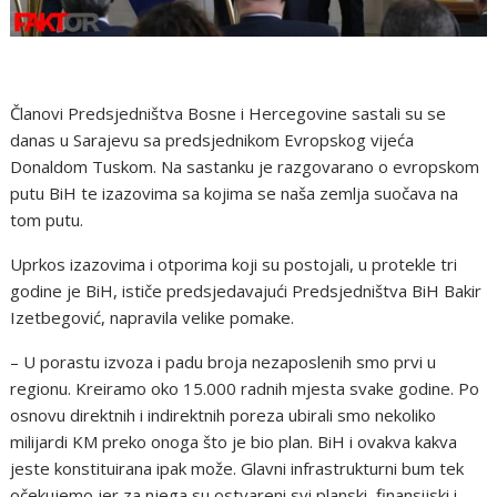
Članovi Predsjedništva Bosne i Hercegovine sastali su se
danas u Sarajevu sa predsjednikom Evropskog vijeća
Donaldom Tuskom. Na sastanku je razgovarano o evropskom
putu BiH te izazovima sa kojima se naša zemlja suočava na
tom putu.
Uprkos izazovima i otporima koji su postojali, u protekle tri
godine je BiH, ističe predsjedavajući Predsjedništva BiH Bakir
Izetbegović, napravila velike pomake.
– U porastu izvoza i padu broja nezaposlenih smo prvi u
regionu. Kreiramo oko 15.000 radnih mjesta svake godine. Po
osnovu direktnih i indirektnih poreza ubirali smo nekoliko
milijardi KM preko onoga što je bio plan. BiH i ovakva kakva
jeste konstituirana ipak može. Glavni infrastrukturni bum tek
očekujemo jer za njega su ostvareni svi planski, finansijski i