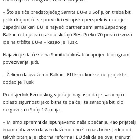
– Što se tiče predstojećeg Samita EU-a u Sofiji, on treba biti
prilika kojom će se potvrditi evropska perspektiva za cijeli
Zapadni Balkan. EU je najveći partner zemljama Zapadnog
Balkana i to je isto tako u slučaju BiH. Preko 70 posto izvoza
ide na tržište EU-a – kazao je Tusk.
Najavio je da će se na Samitu pokušati unaprijediti program
povezivanja ljudi.
– Želimo da uvežemo Balkan i EU kroz konkretne projekte –
dodao je Tusk.
Predsjednik Evropskog vijeća je naglasio da je saradnja u
oblasti sigurnosti jako bitna te da će i ta saradnja biti dio
razgovora u Sofiji 17. maja.
– Mi smo spremni da ispunjavamo naša obećanja. Kao prijatelji
imamo obavezu da vam kažemo ono što nas brine. Jedno od
takvih pitanja je izborna reforma i EU želi da se ovaj trenutni