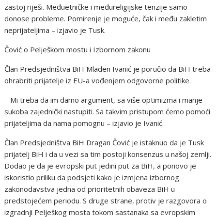
zastoj riješi. Međuetničke i međureligijske tenzije samo
donose probleme. Pomirenje je moguće, čak i među zakletim
neprijateljima – izjavio je Tusk.
Čović o Pelješkom mostu i Izbornom zakonu
Član Predsjedništva BiH Mladen Ivanić je poručio da BiH treba
ohrabriti prijatelje iz EU-a vođenjem odgovorne politike.
– Mi treba da im damo argument, sa više optimizma i manje
sukoba zajednički nastupiti. Sa takvim pristupom ćemo pomoći
prijateljima da nama pomognu – izjavio je Ivanić.
Član Predsjedništva BiH Dragan Čović je istaknuo da je Tusk
prijatelj BiH i da u vezi sa tim postoji konsenzus u našoj zemlji.
Dodao je da je evropski put jedini put za BiH, a ponovo je
iskoristio priliku da podsjeti kako je izmjena izbornog
zakonodavstva jedna od prioritetnih obaveza BiH u
predstojećem periodu. S druge strane, protiv je razgovora o
izgradnji Pelješkog mosta tokom sastanaka sa evropskim