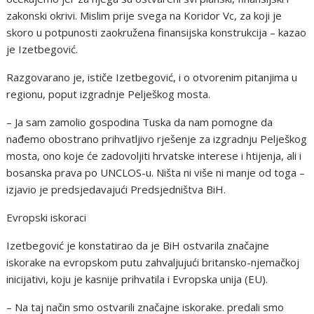
zakonski okrivi. Mislim prije svega na Koridor Vc, za koji je
skoro u potpunosti zaokružena finansijska konstrukcija – kazao
je Izetbegović.
Razgovarano je, ističe Izetbegović, i o otvorenim pitanjima u
regionu, poput izgradnje Pelješkog mosta.
– Ja sam zamolio gospodina Tuska da nam pomogne da
nađemo obostrano prihvatljivo rješenje za izgradnju Pelješkog
mosta, ono koje će zadovoljiti hrvatske interese i htijenja, ali i
bosanska prava po UNCLOS-u. Ništa ni više ni manje od toga –
izjavio je predsjedavajući Predsjedništva BiH.
Evropski iskoraci
Izetbegović je konstatirao da je BiH ostvarila značajne
iskorake na evropskom putu zahvaljujući britansko-njemačkoj
inicijativi, koju je kasnije prihvatila i Evropska unija (EU).
– Na taj način smo ostvarili značajne iskorake. predali smo