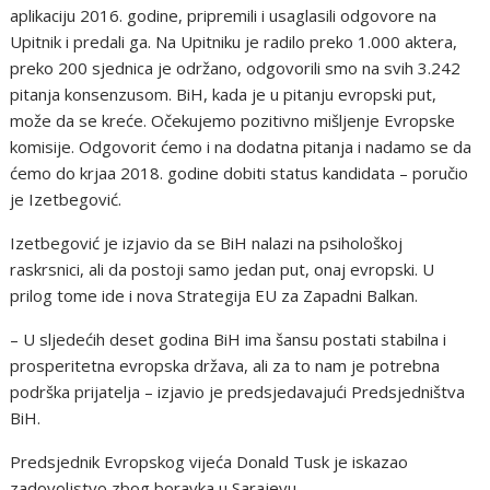
aplikaciju 2016. godine, pripremili i usaglasili odgovore na
Upitnik i predali ga. Na Upitniku je radilo preko 1.000 aktera,
preko 200 sjednica je održano, odgovorili smo na svih 3.242
pitanja konsenzusom. BiH, kada je u pitanju evropski put,
može da se kreće. Očekujemo pozitivno mišljenje Evropske
komisije. Odgovorit ćemo i na dodatna pitanja i nadamo se da
ćemo do krjaa 2018. godine dobiti status kandidata – poručio
je Izetbegović.
Izetbegović je izjavio da se BiH nalazi na psihološkoj
raskrsnici, ali da postoji samo jedan put, onaj evropski. U
prilog tome ide i nova Strategija EU za Zapadni Balkan.
– U sljedećih deset godina BiH ima šansu postati stabilna i
prosperitetna evropska država, ali za to nam je potrebna
podrška prijatelja – izjavio je predsjedavajući Predsjedništva
BiH.
Predsjednik Evropskog vijeća Donald Tusk je iskazao
zadovoljstvo zbog boravka u Sarajevu.