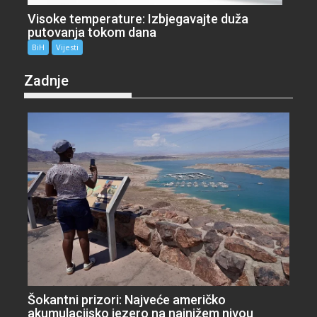
Visoke temperature: Izbjegavajte duža
putovanja tokom dana
BiH
Vijesti
Zadnje
Šokantni prizori: Najveće američko
akumulacijsko jezero na najnižem nivou