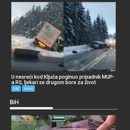
U nesreći kod Ključa poginuo pripadnik MUP-
a RS, ljekari se drugom bore za život
USK
Vijesti
BiH