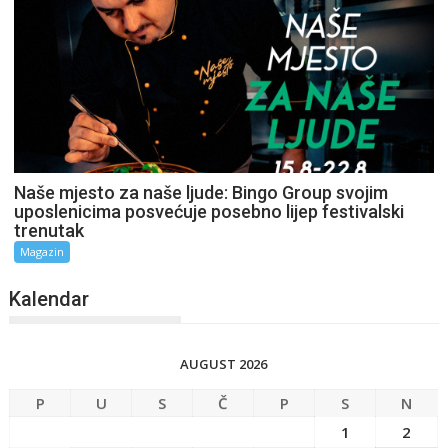
Naše mjesto za naše ljude: Bingo Group svojim
uposlenicima posvećuje posebno lijep festivalski
trenutak
Magazin
Kalendar
AUGUST 2026
P
U
S
Č
P
S
N
1
2