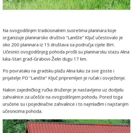
Na ovogodišnjim tradicionalnim susretima planinara koje
organizuje planinarsko društvo “Lanište” Ključ učestovalo je
oko 200 planinara iz 15 društava sa područja cijele BiH.
Učesnici ovogodišnjeg pohoda prošli su planinarsku stazu Alina
luka-Stari grad-Grabovi-Želin dugu 17 km.
Po povrataku na gradsku plažu Alina luku za sve goste i
prijatelje PD “Lanište” Ključ pripremljen je ručak i osvježenje.
Nakon zajedničkog ručka druženje je nastavljeno uz dodjelu
zahvalnice za učešće na ovogodišnjem pohodu. Pored toga
uručene su i pojedinačne zahvalince i to najmlađim i najstarijim
učesnicima pohoda.