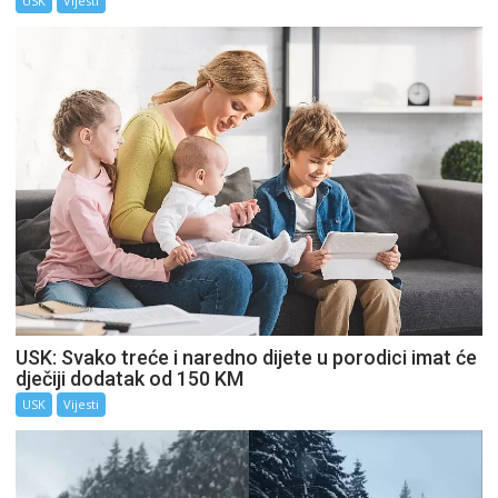
USK
Vijesti
USK: Svako treće i naredno dijete u porodici imat će
dječiji dodatak od 150 KM
USK
Vijesti