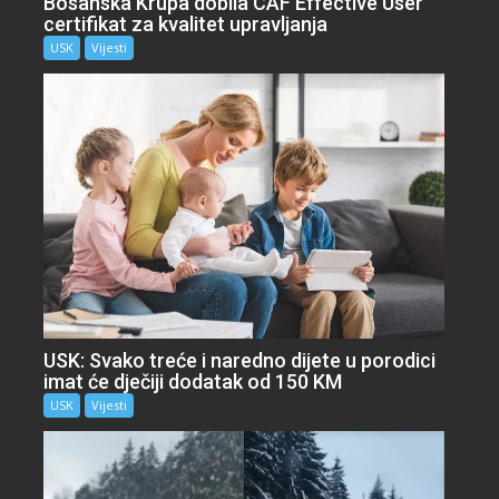
Bosanska Krupa dobila CAF Effective User
certifikat za kvalitet upravljanja
USK
Vijesti
USK: Svako treće i naredno dijete u porodici
imat će dječiji dodatak od 150 KM
USK
Vijesti