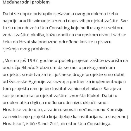
Međunarodni problem
Da bi se uopće pristupilo rješavanju ovog problema treba
najprije uraditi snimanje terena i napraviti projekat zaštite. Sve
to su u preduzeću Una Consulting koje nudi usluge u sektoru
voda i zaštite okoliša, kažu uradili na europskom nivou i sad se
čeka da Hrvatska poduzme određene korake u pravcu
rješenja ovog problema.
„Mi smo još 1997. godine otpočeli projekat zaštite izvorišta na
području Bihaća. S obzirom da se radi o prekograničnom
projektu, sredstva za te i još neke druge projekte smo dobili
od švicarske Agencije za razvoj a partner za implementaciju u
tom projektu nam je bio Institut za hidrotehniku iz Sarajeva
koji je uradio taj projekat zaštite izvorišta Klokot. Da bi tu
problematiku digli na međunarodni nivo, uključili smo i
Hrvatske vode u to, a zatim osnovali međunarodnu Komisiju
za revidiranje projekta koja djeluje ka institucijama u susjednoj
Hrvatskoj“, ističe Sandi Zulić, direktor Una Consultinga.