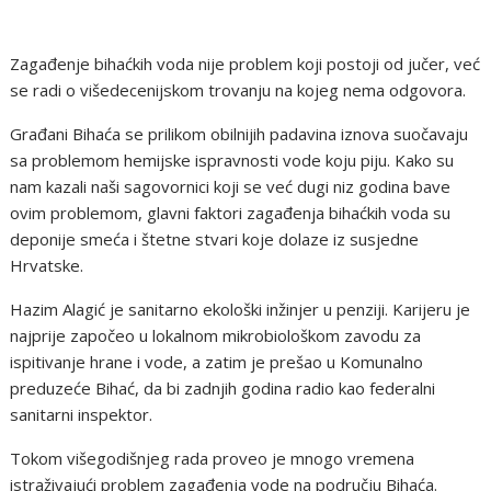
Zagađenje bihaćkih voda nije problem koji postoji od jučer, već
se radi o višedecenijskom trovanju na kojeg nema odgovora.
Građani Bihaća se prilikom obilnijih padavina iznova suočavaju
sa problemom hemijske ispravnosti vode koju piju. Kako su
nam kazali naši sagovornici koji se već dugi niz godina bave
ovim problemom, glavni faktori zagađenja bihaćkih voda su
deponije smeća i štetne stvari koje dolaze iz susjedne
Hrvatske.
Hazim Alagić je sanitarno ekološki inžinjer u penziji. Karijeru je
najprije započeo u lokalnom mikrobiološkom zavodu za
ispitivanje hrane i vode, a zatim je prešao u Komunalno
preduzeće Bihać, da bi zadnjih godina radio kao federalni
sanitarni inspektor.
Tokom višegodišnjeg rada proveo je mnogo vremena
istraživajući problem zagađenja vode na području Bihaća.