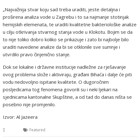
„Najvažnija stvar koju sad treba uraditi, jeste detaljna i
proširena analiza vode u Zagrebu i to sa najmanje stotinjak
hemijskih elemenata, te uraditi kvalitetne bakteriološke analize
u cilju otkrivanja stvarnog stanja vode u Klokotu. Bojim se da
to nije toliko dobro koliko se prikazuje i zato bi najbolje bilo
uraditi navedene analize da bi se otklonile sve sumnje i
utvrdilo pravo činjenično stanje.
Dok se lokalne i državne institucije nadležne za rješavanje
ovog problema slože i aktiviraju, građani Bihaća i dalje će piti
vodu nedovoljno ispitane kvalitete. O dugoročnim
posljedicama tog fenomena govorili su i neki ljekari na
sjednicama kantonalne Skupštine, a od tad do danas ništa se
posebno nije promjenilo.
Izvor: Al Jazeera
USK
Featured