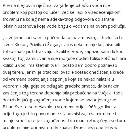
Prema njegovim riječima, zagađenje bihaćkih voda nije
problem koji postoji od jučer, već se radi o višedecenijskom
trovanju na kojeg nema adekavtnog odgovora od strane
lokalnih ustanova koje vode brigu o vodama na ovom području.
„U vrijeme kad sam ja počeo da se bavim ovim, aktuelni su bili
izvori Klokot, Privilica i Žegar, uz još neke manje koji nisu bili
toliko značajni. Istraživajući kvalitet vode, zapazio sam da kod
svakog tog zamućivanja nije moguće dodati toliku količinu hlora
koliko u vodi ima štetnih tvari i pošto sam dobro poznavao
ovaj teren, jer mi je otac bio lovac. Početak onečišćenja kreće
od vremena postojanja deponije koja se nekad nalazila u
Vedrom Polju gdje se odlagalo gradsko smeće, da bi nakon
zasićenja tog terena deponija bila prebačena na Vučjak i tada
dolazi do jačeg zagađenja vode kojom se snabdjeva grad
Bihać. Sve to se dešavalo u vremenu prije 1968. godine, a
prije toga je bilo puno manje stanovništva, a samim time i
manje smeća, te je i zagađenost bila manja zbog čega se tom
problemu nije pridavao toliki značaj. Drugi i teži onečišćivači