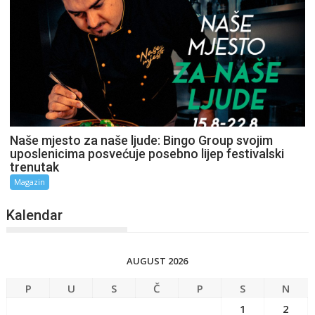
Naše mjesto za naše ljude: Bingo Group svojim
uposlenicima posvećuje posebno lijep festivalski
trenutak
Magazin
Kalendar
AUGUST 2026
P
U
S
Č
P
S
N
1
2