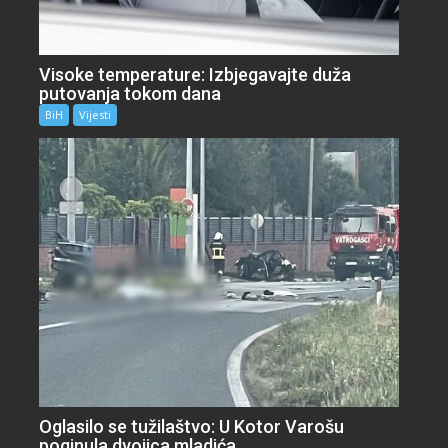
Visoke temperature: Izbjegavajte duža
putovanja tokom dana
BiH
Vijesti
Oglasilo se tužilaštvo: U Kotor Varošu
poginula dvojica mladića