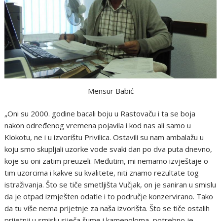
Mensur Babić
„Oni su 2000. godine bacali boju u Rastovaču i ta se boja
nakon određenog vremena pojavila i kod nas ali samo u
Klokotu, ne i u izvorištu Privilica. Ostavili su nam ambalažu u
koju smo skupljali uzorke vode svaki dan po dva puta dnevno,
koje su oni zatim preuzeli. Međutim, mi nemamo izvještaje o
tim uzorcima i kakve su kvalitete, niti znamo rezultate tog
istraživanja. Što se tiče smetljišta Vučjak, on je saniran u smislu
da je otpad izmješten odatle i to područje konzervirano. Tako
da tu više nema prijetnje za naša izvorišta. Što se tiče ostalih
prijetnji u smislu siječa šume i kamenoloma, potrebno je