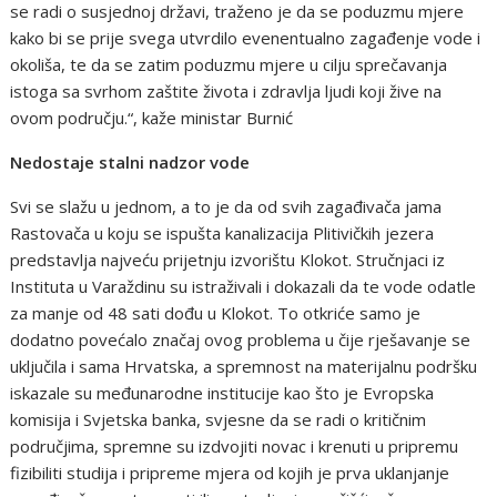
se radi o susjednoj državi, traženo je da se poduzmu mjere
kako bi se prije svega utvrdilo evenentualno zagađenje vode i
okoliša, te da se zatim poduzmu mjere u cilju sprečavanja
istoga sa svrhom zaštite života i zdravlja ljudi koji žive na
ovom području.“, kaže ministar Burnić
Nedostaje stalni nadzor vode
Svi se slažu u jednom, a to je da od svih zagađivača jama
Rastovača u koju se ispušta kanalizacija Plitivičkih jezera
predstavlja najveću prijetnju izvorištu Klokot. Stručnjaci iz
Instituta u Varaždinu su istraživali i dokazali da te vode odatle
za manje od 48 sati dođu u Klokot. To otkriće samo je
dodatno povećalo značaj ovog problema u čije rješavanje se
uključila i sama Hrvatska, a spremnost na materijalnu podršku
iskazale su međunarodne institucije kao što je Evropska
komisija i Svjetska banka, svjesne da se radi o kritičnim
područjima, spremne su izdvojiti novac i krenuti u pripremu
fizibiliti studija i pripreme mjera od kojih je prva uklanjanje