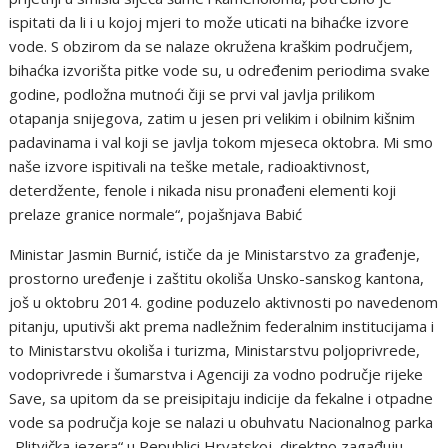
ispitati da li i u kojoj mjeri to može uticati na bihaćke izvore
vode. S obzirom da se nalaze okružena kraškim područjem,
bihaćka izvorišta pitke vode su, u određenim periodima svake
godine, podložna mutnoći čiji se prvi val javlja prilikom
otapanja snijegova, zatim u jesen pri velikim i obilnim kišnim
padavinama i val koji se javlja tokom mjeseca oktobra. Mi smo
naše izvore ispitivali na teške metale, radioaktivnost,
deterdžente, fenole i nikada nisu pronađeni elementi koji
prelaze granice normale“, pojašnjava Babić
Ministar Jasmin Burnić, ističe da je Ministarstvo za građenje,
prostorno uređenje i zaštitu okoliša Unsko-sanskog kantona,
još u oktobru 2014. godine poduzelo aktivnosti po navedenom
pitanju, uputivši akt prema nadležnim federalnim institucijama i
to Ministarstvu okoliša i turizma, Ministarstvu poljoprivrede,
vodoprivrede i šumarstva i Agenciji za vodno područje rijeke
Save, sa upitom da se preisipitaju indicije da fekalne i otpadne
vode sa područja koje se nalazi u obuhvatu Nacionalnog parka
„Plitvička jezera“ u Republici Hrvatskoj, direktno zagađuju