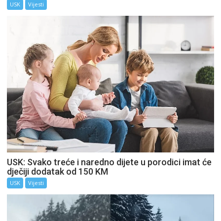
USK
Vijesti
USK: Svako treće i naredno dijete u porodici imat će
dječiji dodatak od 150 KM
USK
Vijesti