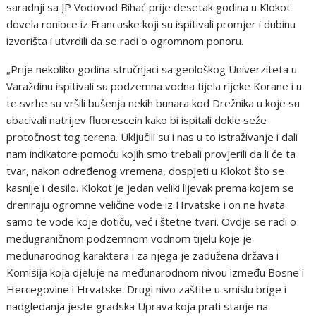
saradnji sa JP Vodovod Bihać prije desetak godina u Klokot
dovela ronioce iz Francuske koji su ispitivali promjer i dubinu
izvorišta i utvrdili da se radi o ogromnom ponoru.
„Prije nekoliko godina stručnjaci sa geološkog Univerziteta u
Varaždinu ispitivali su podzemna vodna tijela rijeke Korane i u
te svrhe su vršili bušenja nekih bunara kod Drežnika u koje su
ubacivali natrijev fluorescein kako bi ispitali dokle seže
protočnost tog terena. Uključili su i nas u to istraživanje i dali
nam indikatore pomoću kojih smo trebali provjerili da li će ta
tvar, nakon određenog vremena, dospjeti u Klokot što se
kasnije i desilo. Klokot je jedan veliki lijevak prema kojem se
dreniraju ogromne veličine vode iz Hrvatske i on ne hvata
samo te vode koje dotiču, već i štetne tvari. Ovdje se radi o
međugraničnom podzemnom vodnom tijelu koje je
međunarodnog karaktera i za njega je zadužena država i
Komisija koja djeluje na međunarodnom nivou između Bosne i
Hercegovine i Hrvatske. Drugi nivo zaštite u smislu brige i
nadgledanja jeste gradska Uprava koja prati stanje na