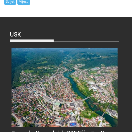
Svijet
Vijesti
USK