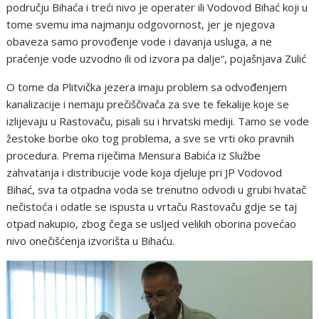
području Bihaća i treći nivo je operater ili Vodovod Bihać koji u
tome svemu ima najmanju odgovornost, jer je njegova
obaveza samo provođenje vode i davanja usluga, a ne
praćenje vode uzvodno ili od izvora pa dalje“, pojašnjava Zulić
O tome da Plitvička jezera imaju problem sa odvođenjem
kanalizacije i nemaju prečiščivača za sve te fekalije koje se
izlijevaju u Rastovaču, pisali su i hrvatski mediji. Tamo se vode
žestoke borbe oko tog problema, a sve se vrti oko pravnih
procedura. Prema riječima Mensura Babića iz Službe
zahvatanja i distribucije vode koja djeluje pri JP Vodovod
Bihać, sva ta otpadna voda se trenutno odvodi u grubi hvatač
nečistoća i odatle se ispusta u vrtaču Rastovaču gdje se taj
otpad nakupio, zbog čega se usljed velikih oborina povećao
nivo onečišćenja izvorišta u Bihaću.