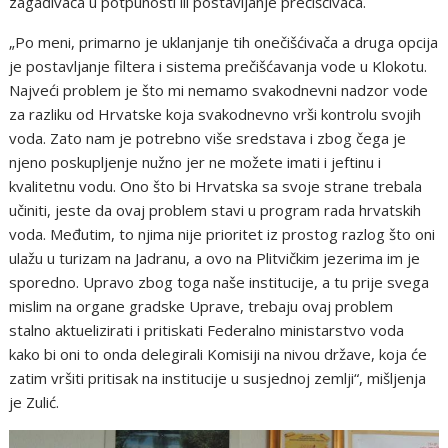
zagađivača u potpunosti ili postavljanje prečišćivača.
„Po meni, primarno je uklanjanje tih onečišćivača a druga opcija
je postavljanje filtera i sistema prečišćavanja vode u Klokotu.
Najveći problem je što mi nemamo svakodnevni nadzor vode
za razliku od Hrvatske koja svakodnevno vrši kontrolu svojih
voda. Zato nam je potrebno više sredstava i zbog čega je
njeno poskupljenje nužno jer ne možete imati i jeftinu i
kvalitetnu vodu. Ono što bi Hrvatska sa svoje strane trebala
učiniti, jeste da ovaj problem stavi u program rada hrvatskih
voda. Međutim, to njima nije prioritet iz prostog razlog što oni
ulažu u turizam na Jadranu, a ovo na Plitvičkim jezerima im je
sporedno. Upravo zbog toga naše institucije, a tu prije svega
mislim na organe gradske Uprave, trebaju ovaj problem
stalno aktuelizirati i pritiskati Federalno ministarstvo voda
kako bi oni to onda delegirali Komisiji na nivou države, koja će
zatim vršiti pritisak na institucije u susjednoj zemlji“, mišljenja
je Zulić.