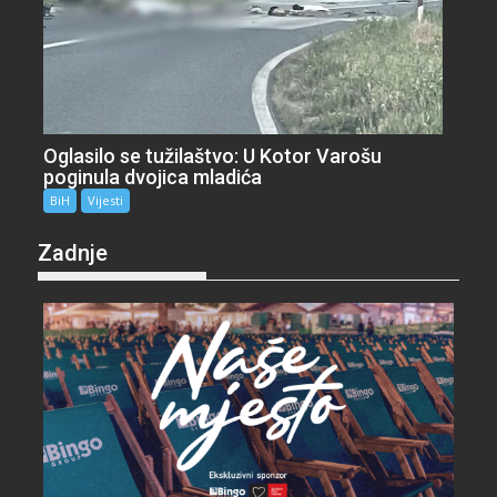
Oglasilo se tužilaštvo: U Kotor Varošu
poginula dvojica mladića
BiH
Vijesti
Zadnje