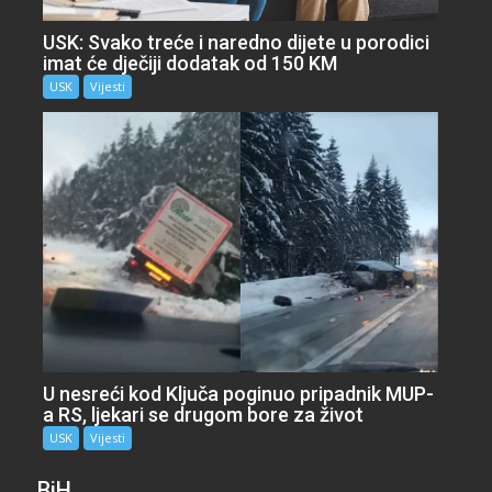
USK: Svako treće i naredno dijete u porodici
imat će dječiji dodatak od 150 KM
USK
Vijesti
U nesreći kod Ključa poginuo pripadnik MUP-
a RS, ljekari se drugom bore za život
USK
Vijesti
BiH