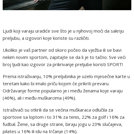
Ljudi koji varaju uradiće sve što je u njihovoj moći da sakriju
preljubu, a izgovori koje koriste su različiti.
Ukoliko je vaš partner od skoro počeo da vježba ili se bavi
nekim novim sportom, zapitajte se da li je to tačno. Sve veći
broj ljudi kao izgovor za prikrivanje preljube koristi SPORT!
Prema istraživanju, 10% preljubnika je uzelo mjesečne karte u
teretani kako bi imalo priču kojom će prikriti prevaru.
Održavanje forme popularno je i među ženama koje varaju
(46%), ali i među muškarcima (49%).
Istraživači su otkrili da se većina muškaraca odlučila za
sportove sa loptom i to 31% za tenis, 22% za golf i 16% za
fudbal. Žene, sa druge strane, biraju jogu u 23% slučajeva,
pilates u 16% ili idu na trčanje (14%).