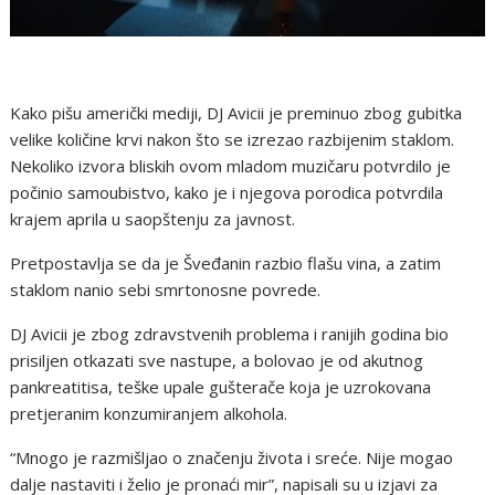
Kako pišu američki mediji, DJ Avicii je preminuo zbog gubitka
velike količine krvi nakon što se izrezao razbijenim staklom.
Nekoliko izvora bliskih ovom mladom muzičaru potvrdilo je
počinio samoubistvo, kako je i njegova porodica potvrdila
krajem aprila u saopštenju za javnost.
Pretpostavlja se da je Šveđanin razbio flašu vina, a zatim
staklom nanio sebi smrtonosne povrede.
DJ Avicii je zbog zdravstvenih problema i ranijih godina bio
prisiljen otkazati sve nastupe, a bolovao je od akutnog
pankreatitisa, teške upale gušterače koja je uzrokovana
pretjeranim konzumiranjem alkohola.
“Mnogo je razmišljao o značenju života i sreće. Nije mogao
dalje nastaviti i želio je pronaći mir”, napisali su u izjavi za