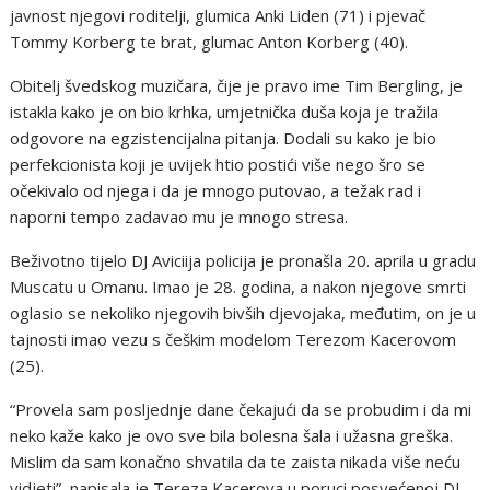
javnost njegovi roditelji, glumica Anki Liden (71) i pjevač
Tommy Korberg te brat, glumac Anton Korberg (40).
Obitelj švedskog muzičara, čije je pravo ime Tim Bergling, je
istakla kako je on bio krhka, umjetnička duša koja je tražila
odgovore na egzistencijalna pitanja. Dodali su kako je bio
perfekcionista koji je uvijek htio postići više nego šro se
očekivalo od njega i da je mnogo putovao, a težak rad i
naporni tempo zadavao mu je mnogo stresa.
Beživotno tijelo DJ Aviciija policija je pronašla 20. aprila u gradu
Muscatu u Omanu. Imao je 28. godina, a nakon njegove smrti
oglasio se nekoliko njegovih bivših djevojaka, međutim, on je u
tajnosti imao vezu s češkim modelom Terezom Kacerovom
(25).
“Provela sam posljednje dane čekajući da se probudim i da mi
neko kaže kako je ovo sve bila bolesna šala i užasna greška.
Mislim da sam konačno shvatila da te zaista nikada više neću
vidjeti”, napisala je Tereza Kacerova u poruci posvećenoj DJ