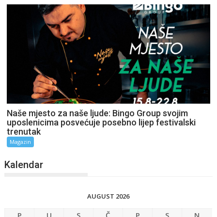
Naše mjesto za naše ljude: Bingo Group svojim
uposlenicima posvećuje posebno lijep festivalski
trenutak
Magazin
Kalendar
AUGUST 2026
P
U
S
Č
P
S
N