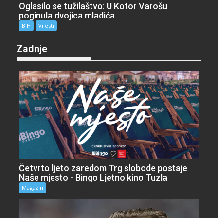
Oglasilo se tužilaštvo: U Kotor Varošu
poginula dvojica mladića
BiH
Vijesti
Zadnje
Četvrto ljeto zaredom Trg slobode postaje
Naše mjesto - Bingo Ljetno kino Tuzla
Magazin