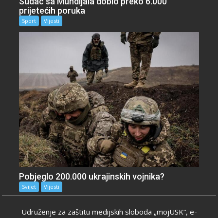
Sudac sa Mundijala dobio preko 6.000
prijetećih poruka
Sport
Vijesti
Pobjeglo 200.000 ukrajinskih vojnika?
Svijet
Vijesti
Udruženje za zaštitu medijskih sloboda „mojUSK“, e-