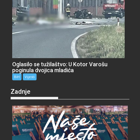
Oglasilo se tužilaštvo: U Kotor Varošu
poginula dvojica mladića
BiH
Vijesti
Zadnje