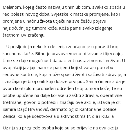
Melanom, kojeg često nazivaju tihim ubicom, svakako spada u
red bolesti novog doba. Svjetske klimatske promjene, kao i
promjene u načinu života utječu na sve češću pojavu
najzloćudnijeg tumora kože. Koža pamti svako izlaganje
štetnom UV zračenju.
– U posljednjih nekoliko decenija značajno je u porasti broj
karcinoma kože. Bitno je pravovremeno otkrivanje i liječenje,
čime se daje mogućnost da pacijent nastavi normalan život. U
ovoj akciji javljaju nam se pacijenti koji shvataju potrebu
redovne kontrole, koja može spasiti život i sačuvati zdravlje, a
i značajan je broj onih koji dolaze prvi put. Sama činjenica da je
ovom kontrolom pronađen određen broj tumora kože, te su
osobe upućene na dalje korake u zaštiti zdravlja, operativne
tretmane, govori o potrebi i značaju ove akcije, istakla je dr.
Samira Dajić Hrvanović, dermatolog iz Kantonalne bolnice
Zenica, koja je učestvovala u aktivnostima INZ-a i KBZ-a.
Uz nju su preglede osoba koje su se prijavile na ovu akciju