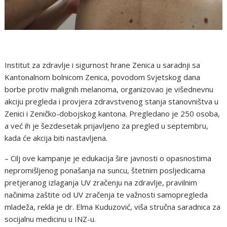
Institut za zdravlje i sigurnost hrane Zenica u saradnji sa
Kantonalnom bolnicom Zenica, povodom Svjetskog dana
borbe protiv malignih melanoma, organizovao je višednevnu
akciju pregleda i provjera zdravstvenog stanja stanovništva u
Zenici i Zeničko-dobojskog kantona. Pregledano je 250 osoba,
a već ih je šezdesetak prijavljeno za pregled u septembru,
kada će akcija biti nastavljena.
– Cilj ove kampanje je edukacija šire javnosti o opasnostima
nepromišljenog ponašanja na suncu, štetnim posljedicama
pretjeranog izlaganja UV zračenju na zdravlje, pravilnim
načinima zaštite od UV zračenja te važnosti samopregleda
mladeža, rekla je dr. Elma Kuduzović, viša stručna saradnica za
socijalnu medicinu u INZ-u.