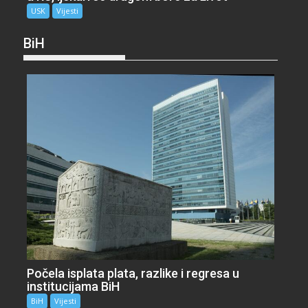
USK
Vijesti
BiH
Počela isplata plata, razlike i regresa u
institucijama BiH
BiH
Vijesti