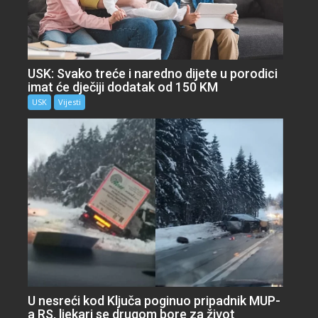
USK: Svako treće i naredno dijete u porodici
imat će dječiji dodatak od 150 KM
USK
Vijesti
U nesreći kod Ključa poginuo pripadnik MUP-
a RS, ljekari se drugom bore za život