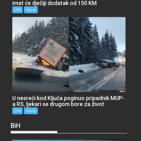
imat će dječiji dodatak od 150 KM
USK
Vijesti
U nesreći kod Ključa poginuo pripadnik MUP-
a RS, ljekari se drugom bore za život
USK
Vijesti
BiH