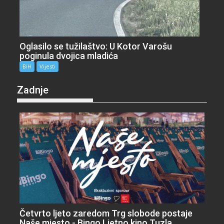
Oglasilo se tužilaštvo: U Kotor Varošu
poginula dvojica mladića
BiH
Vijesti
Zadnje
Četvrto ljeto zaredom Trg slobode postaje
Naše mjesto - Bingo Ljetno kino Tuzla