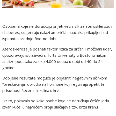
Osobama koje ne doručkuju prijeti veći rizik za aterosklerozu i
dijabetes, sugeriraju nalazi američkih naučnika prikupljeni od
ispitanika srednje životne dobi.
Ateroskleroza je poznati faktor rizika za srčani i moždani udar,
upozoravaju istraživači s Tufts University u Bostonu nakon
analize podataka za oko 4.000 osoba u dobi od 40 do 54
godine.
Dobijene rezultate moguće je objasniti negativnim učinkom
“preskakanja” doručka na hormone koji reguliraju apetit te
prisutnost šećera i inzulina u krvi.
Uz to, pokazalo se kako osobe koje ne doručkuju češće jedu
izvan kuće, u najvećem broju slučajeva tzv. brzu hranu.