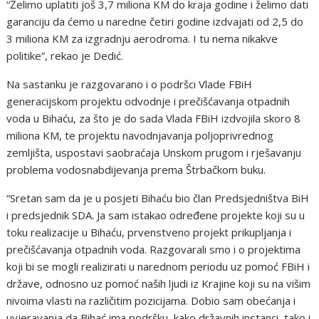
“Želimo uplatiti još 3,7 miliona KM do kraja godine i želimo dati
garanciju da ćemo u naredne četiri godine izdvajati od 2,5 do
3 miliona KM za izgradnju aerodroma. I tu nema nikakve
politike”, rekao je Dedić.
Na sastanku je razgovarano i o podršci Vlade FBiH
generacijskom projektu odvodnje i prečišćavanja otpadnih
voda u Bihaću, za što je do sada Vlada FBiH izdvojila skoro 8
miliona KM, te projektu navodnjavanja poljoprivrednog
zemljišta, uspostavi saobraćaja Unskom prugom i rješavanju
problema vodosnabdijevanja prema Štrbačkom buku.
“Sretan sam da je u posjeti Bihaću bio član Predsjedništva BiH
i predsjednik SDA. Ja sam istakao određene projekte koji su u
toku realizacije u Bihaću, prvenstveno projekt prikupljanja i
prečišćavanja otpadnih voda. Razgovarali smo i o projektima
koji bi se mogli realizirati u narednom periodu uz pomoć FBiH i
države, odnosno uz pomoć naših ljudi iz Krajine koji su na višim
nivoima vlasti na različitim pozicijama. Dobio sam obećanja i
uvjeravanja da Bihać ima podršku, kako državnih instanci, tako i