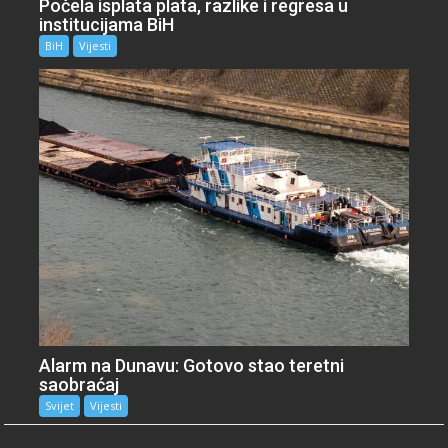
Počela isplata plata, razlike i regresa u
institucijama BiH
BiH
Vijesti
Alarm na Dunavu: Gotovo stao teretni
saobraćaj
Svijet
Vijesti