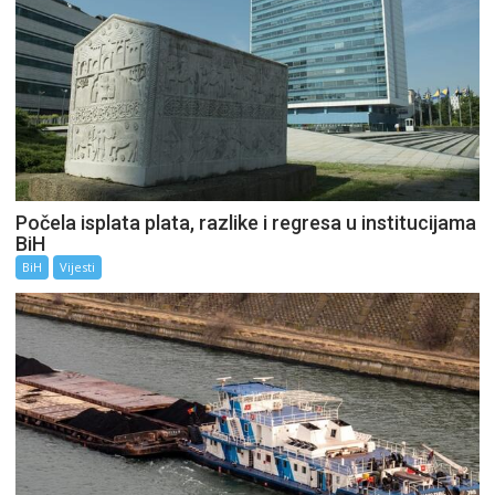
Počela isplata plata, razlike i regresa u institucijama
BiH
BiH
Vijesti