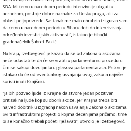
SDA. Mi ćemo u narednom periodu intenzivnije ulagati u
aerodrom, postoje dobre naznake za Unsku prugu, ali i za
oblast poljoprivrede. Sastanak me malo ohrabrio i siguran sam
da ćemo u narednom periodu u Bihaću doći do intenziviranja
određenih investicijskih aktivnosti”, istakao je bihaćki
gradonačelnik Šuhret Fazlić.
Na kraju, Izetbegović je kazao da se od Zakona o akcizama
neće odustati te da će se vratiti u parlamentarnu proceduru
čim se sakupi dovoljan broj glasova parlamentaraca. Pritom je
istakao da će od eventualnog usvajanja ovog zakona najviše
koristi imati Krajišnici.
“Ja bih pozvao ljude iz Krajine da stvore jedan pozitivan
pritisak na ljude koji su oborili akcize, jer Krajina treba biti
najveći dobitnik u izgradnji nakon usvajanja Zakona o akcizama.
Svi ti infrastruktirni projekti o kojima decenijama pričamo, time
bi se konačno trebali početi rješavati”, utvrdio je Izetbegović.