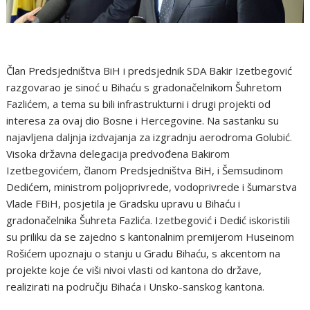
Član Predsjedništva BiH i predsjednik SDA Bakir Izetbegović
razgovarao je sinoć u Bihaću s gradonačelnikom Šuhretom
Fazlićem, a tema su bili infrastrukturni i drugi projekti od
interesa za ovaj dio Bosne i Hercegovine. Na sastanku su
najavljena daljnja izdvajanja za izgradnju aerodroma Golubić.
Visoka državna delegacija predvođena Bakirom
Izetbegovićem, članom Predsjedništva BiH, i Šemsudinom
Dedićem, ministrom poljoprivrede, vodoprivrede i šumarstva
Vlade FBiH, posjetila je Gradsku upravu u Bihaću i
gradonačelnika Šuhreta Fazlića. Izetbegović i Dedić iskoristili
su priliku da se zajedno s kantonalnim premijerom Huseinom
Rošićem upoznaju o stanju u Gradu Bihaću, s akcentom na
projekte koje će viši nivoi vlasti od kantona do države,
realizirati na području Bihaća i Unsko-sanskog kantona.