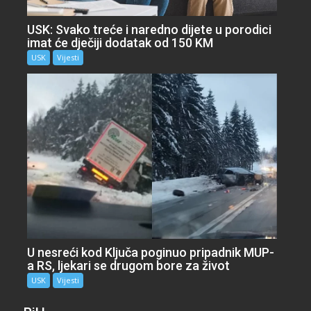
USK: Svako treće i naredno dijete u porodici
imat će dječiji dodatak od 150 KM
USK
Vijesti
U nesreći kod Ključa poginuo pripadnik MUP-
a RS, ljekari se drugom bore za život
USK
Vijesti