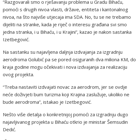
“Razgovarali smo o rješavanju problema u Gradu Bihaću,
pomoći s drugih nivoa vlasti, države, entiteta i kantonalnog
nivoa, na što najviše utjecaja ima SDA. No, tu se ne trebamo
dijeliti na stranke, kada je riječ o interesu građana svi smo
jedna stranka, i u Bihaću, i u Krajini”, kazao je nakon sastanka
Izetbegović.
Na sastanku su najavljena daljnja izdvajanja za izgradnju
aerodroma Golubić pa se pored osiguranih dva miliona KM, do
kraja godine mogu očekivati i nova izdvajanja za realizaciju
ovog projekta.
“Treba nastaviti izdvajati novac za aerodrom, jer se ovdje
neće doživjeti bum turizma koji Krajina zaslužuje, ukoliko ne
bude aerodroma”, istakao je Izetbegović.
Nešto više detalja o konkretnijoj pomoći za izgradnju dugo
najavljivanog projekta u Bihaću otkrio je ministar Šemsudin
Dedić.