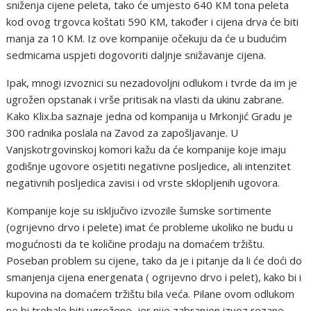
sniženja cijene peleta, tako će umjesto 640 KM tona peleta
kod ovog trgovca koštati 590 KM, također i cijena drva će biti
manja za 10 KM. Iz ove kompanije očekuju da će u budućim
sedmicama uspjeti dogovoriti daljnje snižavanje cijena.
Ipak, mnogi izvoznici su nezadovoljni odlukom i tvrde da im je
ugrožen opstanak i vrše pritisak na vlasti da ukinu zabrane.
Kako Klix.ba saznaje jedna od kompanija u Mrkonjić Gradu je
300 radnika poslala na Zavod za zapošljavanje. U
Vanjskotrgovinskoj komori kažu da će kompanije koje imaju
godišnje ugovore osjetiti negativne posljedice, ali intenzitet
negativnih posljedica zavisi i od vrste sklopljenih ugovora.
Kompanije koje su isključivo izvozile šumske sortimente
(ogrijevno drvo i pelete) imat će probleme ukoliko ne budu u
mogućnosti da te količine prodaju na domaćem tržištu.
Poseban problem su cijene, tako da je i pitanje da li će doći do
smanjenja cijena energenata ( ogrijevno drvo i pelet), kako bi i
kupovina na domaćem tržištu bila veća. Pilane ovom odlukom
ne bi trebale biti ugrožene, jer nije zabranjen izvoz rezane