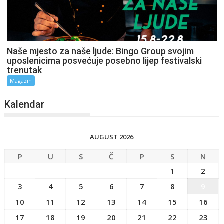
Naše mjesto za naše ljude: Bingo Group svojim
uposlenicima posvećuje posebno lijep festivalski
trenutak
Magazin
Kalendar
AUGUST 2026
P
U
S
Č
P
S
N
1
2
3
4
5
6
7
8
9
10
11
12
13
14
15
16
17
18
19
20
21
22
23