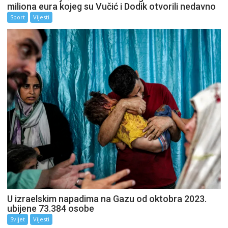
miliona eura kojeg su Vučić i Dodik otvorili nedavno
Sport
Vijesti
U izraelskim napadima na Gazu od oktobra 2023.
ubijene 73.384 osobe
Svijet
Vijesti