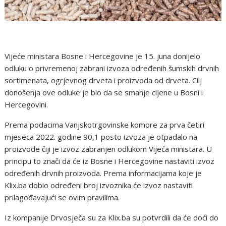
Vijeće ministara Bosne i Hercegovine je 15. juna donijelo
odluku o privremenoj zabrani izvoza određenih šumskih drvnih
sortimenata, ogrjevnog drveta i proizvoda od drveta. Cilj
donošenja ove odluke je bio da se smanje cijene u Bosni i
Hercegovini.
Prema podacima Vanjskotrgovinske komore za prva četiri
mjeseca 2022. godine 90,1 posto izvoza je otpadalo na
proizvode čiji je izvoz zabranjen odlukom Vijeća ministara. U
principu to znači da će iz Bosne i Hercegovine nastaviti izvoz
određenih drvnih proizvoda. Prema informacijama koje je
Klix.ba dobio određeni broj izvoznika će izvoz nastaviti
prilagođavajući se ovim pravilima.
Iz kompanije Drvosječa su za Klix.ba su potvrdili da će doći do