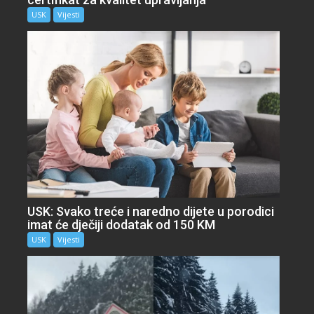
USK
Vijesti
USK: Svako treće i naredno dijete u porodici
imat će dječiji dodatak od 150 KM
USK
Vijesti