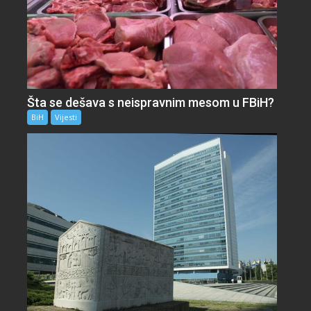
Šta se dešava s neispravnim mesom u FBiH?
BiH
Vijesti