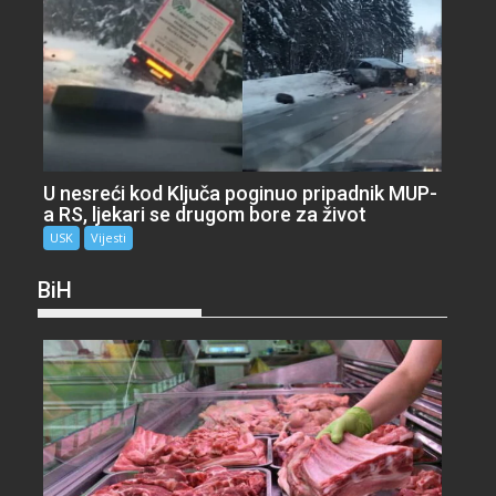
U nesreći kod Ključa poginuo pripadnik MUP-
a RS, ljekari se drugom bore za život
USK
Vijesti
BiH