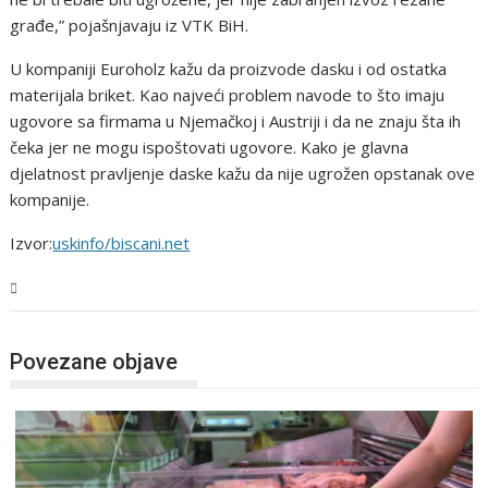
građe,” pojašnjavaju iz VTK BiH.
U kompaniji Euroholz kažu da proizvode dasku i od ostatka
materijala briket. Kao najveći problem navode to što imaju
ugovore sa firmama u Njemačkoj i Austriji i da ne znaju šta ih
čeka jer ne mogu ispoštovati ugovore. Kako je glavna
djelatnost pravljenje daske kažu da nije ugrožen opstanak ove
kompanije.
Izvor:
uskinfo/biscani.net
BiH
Povezane objave