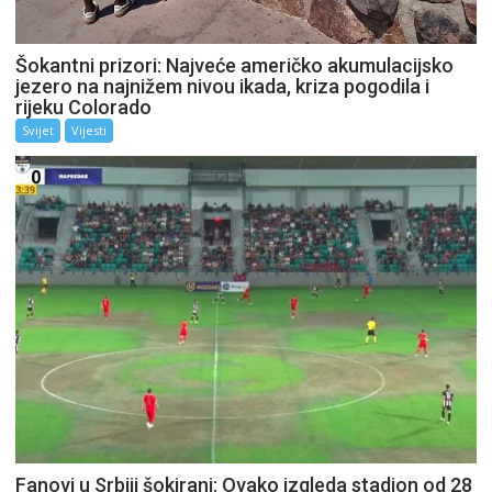
Šokantni prizori: Najveće američko akumulacijsko
jezero na najnižem nivou ikada, kriza pogodila i
rijeku Colorado
Svijet
Vijesti
Fanovi u Srbiji šokirani: Ovako izgleda stadion od 28