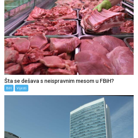
Šta se dešava s neispravnim mesom u FBiH?
BiH
Vijesti