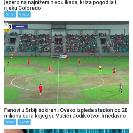
jezero na najnižem nivou ikada, kriza pogodila i
rijeku Colorado
Svijet
Vijesti
Fanovi u Srbiji šokirani: Ovako izgleda stadion od 28
miliona eura kojeg su Vučić i Dodik otvorili nedavno
Sport
Vijesti