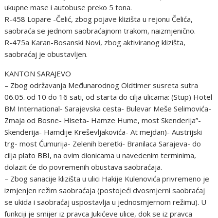
ukupne mase i autobuse preko 5 tona.
R-458 Lopare -Čelić, zbog pojave klizišta u rejonu Čelića,
saobraća se jednom saobraćajnom trakom, naizmjenično.
R-475a Karan-Bosanski Novi, zbog aktiviranog klizišta,
saobraćaj je obustavljen.
KANTON SARAJEVO
– Zbog održavanja Međunarodnog Oldtimer susreta sutra
06.05. od 10 do 16 sati, od starta do cilja ulicama: (Stup) Hotel
BM International- Sarajevska cesta- Bulevar Meše Selimovića-
Zmaja od Bosne- Hiseta- Hamze Hume, most Skenderija”-
Skenderija- Hamdije Kreševljakovića- At mejdan)- Austrijski
trg- most Ćumurija- Zelenih beretki- Branilaca Sarajeva- do
cilja plato BBI, na ovim dionicama u navedenim terminima,
dolazit će do povremenih obustava saobraćaja.
– Zbog sanacije klizišta u ulici Hakije Kulenovića privremeno je
izmjenjen režim saobraćaja (postojeći dvosmjerni saobraćaj
se ukida i saobraćaj uspostavlja u jednosmjernom režimu). U
funkciji je smijer iz pravca Jukićeve ulice, dok se iz pravca