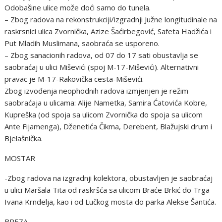
Odobašine ulice može doći samo do tunela.
– Zbog radova na rekonstrukciji/izgradnji Južne longitudinale na
raskrsnici ulica Zvornička, Azize Šaćirbegović, Safeta Hadžića i
Put Mladih Muslimana, saobraća se usporeno.
– Zbog sanacionih radova, od 07 do 17 sati obustavlja se
saobraćaj u ulici Miševići (spoj M-17-Miševići). Alternativni
pravac je M-17-Rakovička cesta-Miševići.
Zbog izvođenja neophodnih radova izmjenjen je režim
saobraćaja u ulicama: Alije Nametka, Samira Ćatovića Kobre,
Kupreška (od spoja sa ulicom Zvornička do spoja sa ulicom
Ante Fijamenga), Dženetića Čikma, Derebent, Blažujski drum i
Bjelašnička.
MOSTAR
-Zbog radova na izgradnji kolektora, obustavljen je saobraćaj
u ulici Maršala Tita od raskršća sa ulicom Braće Brkić do Trga
Ivana Krndelja, kao i od Lučkog mosta do parka Alekse Šantića.
BREZA