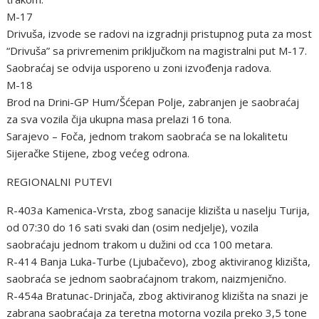
M-17
Drivuša, izvode se radovi na izgradnji pristupnog puta za most
“Drivuša” sa privremenim priključkom na magistralni put M-17.
Saobraćaj se odvija usporeno u zoni izvođenja radova.
M-18
Brod na Drini-GP Hum/Šćepan Polje, zabranjen je saobraćaj
za sva vozila čija ukupna masa prelazi 16 tona.
Sarajevo – Foča, jednom trakom saobraća se na lokalitetu
Sijeračke Stijene, zbog većeg odrona.
REGIONALNI PUTEVI
R-403a Kamenica-Vrsta, zbog sanacije klizišta u naselju Turija,
od 07:30 do 16 sati svaki dan (osim nedjelje), vozila
saobraćaju jednom trakom u dužini od cca 100 metara.
R-414 Banja Luka-Turbe (Ljubačevo), zbog aktiviranog klizišta,
saobraća se jednom saobraćajnom trakom, naizmjenično.
R-454a Bratunac-Drinjača, zbog aktiviranog klizišta na snazi je
zabrana saobraćaja za teretna motorna vozila preko 3,5 tone