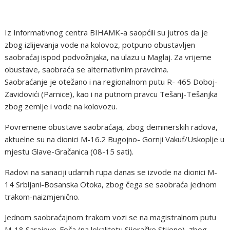
Iz Informativnog centra BIHAMK-a saopćili su jutros da je
zbog izlijevanja vode na kolovoz, potpuno obustavljen
saobraćaj ispod podvožnjaka, na ulazu u Maglaj. Za vrijeme
obustave, saobraća se alternativnim pravcima.
Saobraćanje je otežano i na regionalnom putu R- 465 Doboj-
Zavidovići (Parnice), kao i na putnom pravcu Tešanj-Tešanjka
zbog zemlje i vode na kolovozu.
Povremene obustave saobraćaja, zbog deminerskih radova,
aktuelne su na dionici M-16.2 Bugojno- Gornji Vakuf/Uskoplje u
mjestu Glave-Gračanica (08-15 sati).
Radovi na sanaciji udarnih rupa danas se izvode na dionici M-
14 Srbljani-Bosanska Otoka, zbog čega se saobraća jednom
trakom-naizmjenično.
Jednom saobraćajnom trakom vozi se na magistralnom putu
M-18 Sarajevo-Foča (na lokalitetu Sijeračke Stijene), zbog