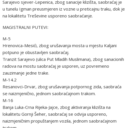
Sarajevo sjever-Lepenica, zbog sanacije klizišta, saobraćaj je
u tunelu Igman preusmjeren iz vozne u preticajnu traku, dok je
na lokalitetu Treševine usporeno saobraćanje.
MAGISTRALNI PUTEVI:
M-5
Hrenovica-Mesići, zbog urušavanja mosta u mjestu Kaljani
potpuno je obustavljen saobraćaj.
Tranzit Sarajevo (ulica Put Mladih Muslimana), zbog sanacionih
radova na mostu saobraćaj je usporen, uz povremeno
zauzimanje jedne trake.
M-14.2
Resanovci-Drvar, zbog urušavanja potpornog zida, saobraća
se naizmjenično, jednom saobraćajnom trakom.
M-16
Banja Luka-Crna Rijeka-Jajce, zbog aktiviranja klizišta na
lokalitetu Gornji Šeher, saobraćaj se odvija usporeno,
naizmjeničnim propuštanjem vozila, jednom saobraćajnom
trakom.