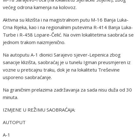
većeg odrona kamenja na kolovoz.
Aktivna su klizišta i na magistralnom putu M-16 Banja Luka-
Crna Rijeka, kao i na regionalnim putevima R-414 Banja Luka-
Turbe i R-458 Lopare-Čelić. Na ovim lokalitetima saobraća se
jednom trakom naizmjenično.
Na autoputu A-1 dionici Sarajevo sjever-Lepenica zbog
sanacije klizišta, saobraćaj je u tunelu Igman preusmjeren iz
vozne u preticajnu traku, dok je na lokalitetu Treševine
usporeno saobraćanje.
Na graničnim prelazima zadržavanja za sada nisu duža od 30
minuta.
IZMJENE U REŽIMU SAOBRAĆAJA:
AUTOPUT
A-1