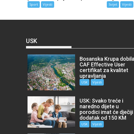
Sport
Vijesti
Svijet
Vijesti
USK
Bosanska Krupa dobil
CAF Effective User
certifikat za kvalitet
upravljanja
USK
Vijesti
USK: Svako treće i
naredno dijete u
porodici imat će dječiji
dodatak od 150 KM
USK
Vijesti