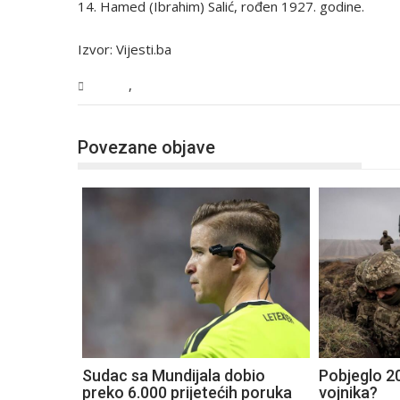
14. Hamed (Ibrahim) Salić, rođen 1927. godine.
Izvor: Vijesti.ba
,
Svijet
Vijesti
Povezane objave
Sudac sa Mundijala dobio
Pobjeglo 20
preko 6.000 prijetećih poruka
vojnika?