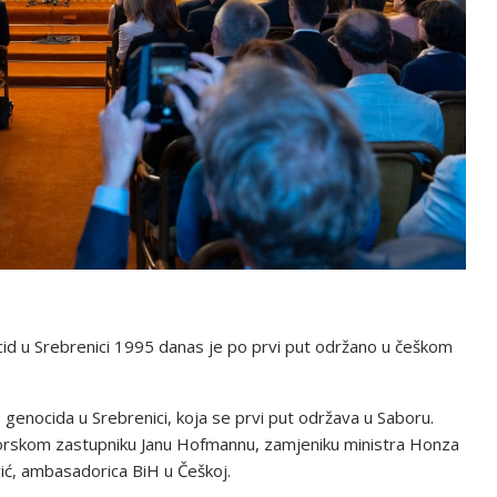
d u Srebrenici 1995 danas je po prvi put održano u češkom
enocida u Srebrenici, koja se prvi put održava u Saboru.
borskom zastupniku Janu Hofmannu, zamjeniku ministra Honza
ević, ambasadorica BiH u Češkoj.