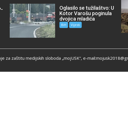
Oglasilo se tužilaštvo: U
P-
Kotor Varošu poginula
m
dvojica mladića
BiH
Vijesti
je za zaštitu medijskih sloboda „mojUSK“, e-mail:mojusk2018@g