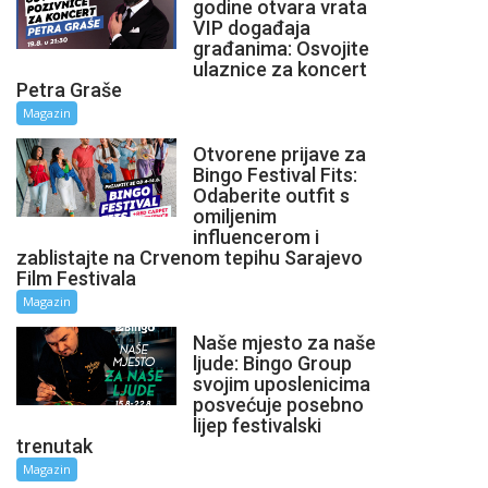
godine otvara vrata
VIP događaja
građanima: Osvojite
ulaznice za koncert
Petra Graše
Magazin
Otvorene prijave za
Bingo Festival Fits:
Odaberite outfit s
omiljenim
influencerom i
zablistajte na Crvenom tepihu Sarajevo
Film Festivala
Magazin
Naše mjesto za naše
ljude: Bingo Group
svojim uposlenicima
posvećuje posebno
lijep festivalski
trenutak
Magazin