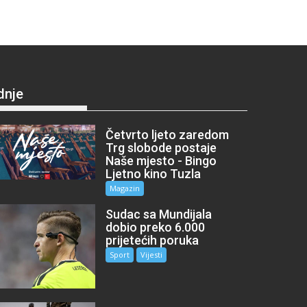
dnje
Četvrto ljeto zaredom
Trg slobode postaje
Naše mjesto - Bingo
Ljetno kino Tuzla
Magazin
Sudac sa Mundijala
dobio preko 6.000
prijetećih poruka
Sport
Vijesti