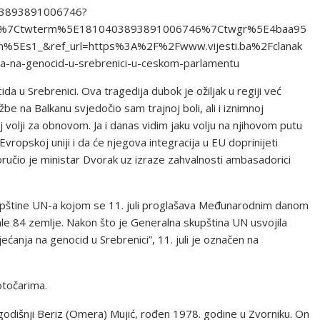
403893891006746?
d%7Ctwterm%5E1810403893891006746%7Ctwgr%5E4baa95
5Es1_&ref_url=https%3A%2F%2Fwww.vijesti.ba%2Fclanak
-na-genocid-u-srebrenici-u-ceskom-parlamentu
a u Srebrenici. Ova tragedija dubok je ožiljak u regiji već
 na Balkanu svjedočio sam trajnoj boli, ali i iznimnoj
oj volji za obnovom. Ja i danas vidim jaku volju na njihovom putu
ropskoj uniji i da će njegova integracija u EU doprinijeti
oručio je ministar Dvorak uz izraze zahvalnosti ambasadorici
upštine UN-a kojom se 11. juli proglašava Međunarodnim danom
žale 84 zemlje. Nakon što je Generalna skupština UN usvojila
ćanja na genocid u Srebrenici”, 11. juli je označen na
otočarima.
odišnji Beriz (Omera) Mujić, rođen 1978. godine u Zvorniku. On