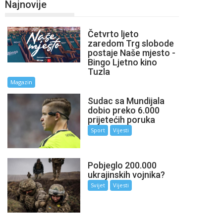
Najnovije
Četvrto ljeto
zaredom Trg slobode
postaje Naše mjesto -
Bingo Ljetno kino
Tuzla
Magazin
Sudac sa Mundijala
dobio preko 6.000
prijetećih poruka
Sport
Vijesti
Pobjeglo 200.000
ukrajinskih vojnika?
Svijet
Vijesti