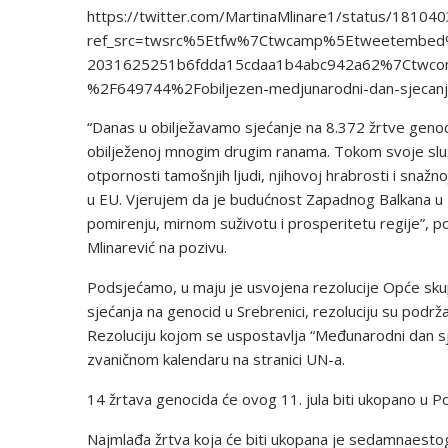
https://twitter.com/MartinaMlinare1/status/1810
ref_src=twsrc%5Etfw%7Ctwcamp%5Etweetembe
2031625251b6fdda15cdaa1b4abc942a62%7Ctwcon%
%2F649744%2Fobiljezen-medjunarodni-dan-sjecanja
“Danas u obilježavamo sjećanje na 8.372 žrtve genocid
obilježenoj mnogim drugim ranama. Tokom svoje službe
otpornosti tamošnjih ljudi, njihovoj hrabrosti i snažn
u EU. Vjerujem da je budućnost Zapadnog Balkana u Ev
pomirenju, mirnom suživotu i prosperitetu regije”, p
Mlinarević na pozivu.
Podsjećamo, u maju je usvojena rezolucije Opće sk
sjećanja na genocid u Srebrenici, rezoluciju su podr
Rezoluciju kojom se uspostavlja “Međunarodni dan sje
zvaničnom kalendaru na stranici UN-a.
14 žrtava genocida će ovog 11. jula biti ukopano u P
Najmlađa žrtva koja će biti ukopana je sedamnaestog