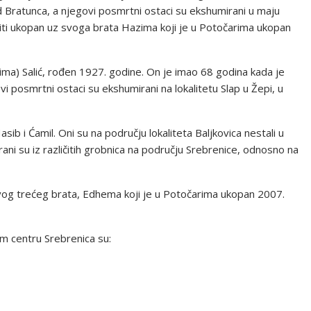
d Bratunca, a njegovi posmrtni ostaci su ekshumirani u maju
iti ukopan uz svoga brata Hazima koji je u Potočarima ukopan
hima) Salić, rođen 1927. godine. On je imao 68 godina kada je
 posmrtni ostaci su ekshumirani na lokalitetu Slap u Žepi, u
sib i Ćamil. Oni su na području lokaliteta Baljkovica nestali u
rani su iz različitih grobnica na području Srebrenice, odnosno na
svog trećeg brata, Edhema koji je u Potočarima ukopan 2007.
m centru Srebrenica su: