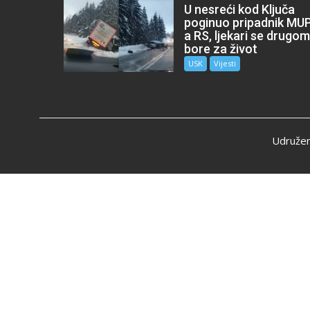
U nesreći kod Ključa
poginuo pripadnik MU
a RS, ljekari se drugo
bore za život
USK
Vijesti
Udružen