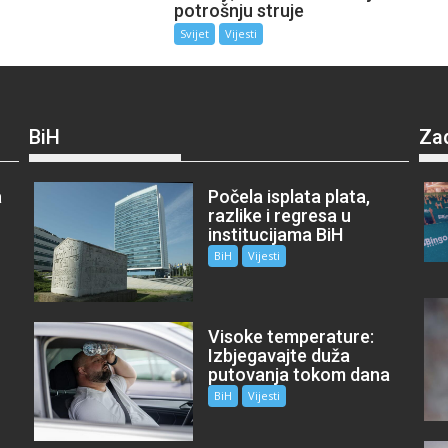
potrošnju struje
Svijet
Vijesti
BiH
Za
a
Počela isplata plata,
razlike i regresa u
institucijama BiH
BiH
Vijesti
Visoke temperature:
Izbjegavajte duža
putovanja tokom dana
BiH
Vijesti