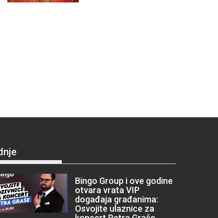
dnje
Bingo Group i ove godine
otvara vrata VIP
događaja građanima:
Osvojite ulaznice za
koncert Petra Graše