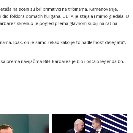
aša na sceni su bili primitivci na tribinama. Kamenovanje,
i dio folklora domaćih huligana. UEFA je stajala i mirno gledala. U
arbarez skrenuo je pogled prema glavnom sudiji na rat na
binama. Ipak, on je samo rekao kako je to nadležnost delegata”,
sa prema navijačima BiH Barbarez je bio i ostalo legenda bh.