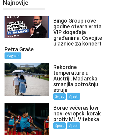
Najnovije
Bingo Group i ove
godine otvara vrata
VIP događaja
građanima: Osvojite
ulaznice za koncert
Petra Graše
Magazin
Rekordne
temperature u
Austriji, Mađarska
smanjila potrošnju
struje
Svijet
Vijesti
Borac večeras lovi
novi evropski korak
protiv ML Vitebska
Sport
Vijesti