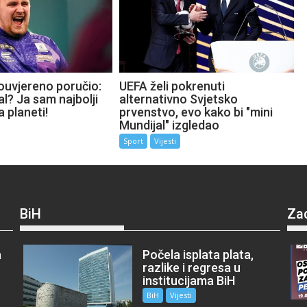
ouvjereno poručio:
UEFA želi pokrenuti
l? Ja sam najbolji
alternativno Svjetsko
a planeti!
prvenstvo, evo kako bi "mini
Mundijal" izgledao
Sport
Vijesti
BiH
Za
a
Počela isplata plata,
razlike i regresa u
institucijama BiH
BiH
Vijesti