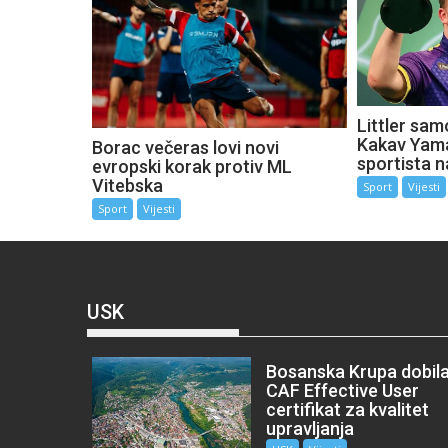
Littler sam
Kakav Yama
Borac večeras lovi novi
sportista n
evropski korak protiv ML
Vitebska
Sport
Vijesti
Sport
Vijesti
USK
Bosanska Krupa dobil
CAF Effective User
certifikat za kvalitet
upravljanja