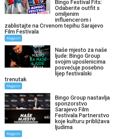
Bingo Festival Fits:
Odaberite outfit s
omiljenim
influencerom i
zablistajte na Crvenom tepihu Sarajevo
Film Festivala
Magazin
Naše mjesto za naše
ljude: Bingo Group
svojim uposlenicima
posvećuje posebno
lijep festivalski
trenutak
Magazin
Bingo Group nastavlja
sponzorstvo
Sarajevo Film
Festivala Partnerstvo
koje kulturu približava
ljudima
Magazin