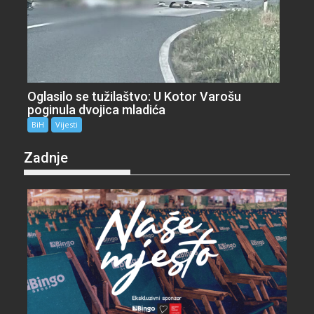
Oglasilo se tužilaštvo: U Kotor Varošu
poginula dvojica mladića
BiH
Vijesti
Zadnje