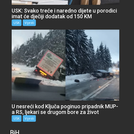
USK: Svako treće i naredno dijete u porodici
imat će dječiji dodatak od 150 KM
USK
Vijesti
U nesreći kod Ključa poginuo pripadnik MUP-
a RS, ljekari se drugom bore za život
USK
Vijesti
BiH