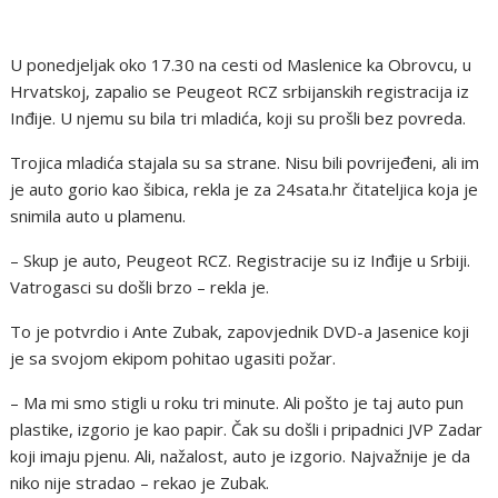
U ponedjeljak oko 17.30 na cesti od Maslenice ka Obrovcu, u
Hrvatskoj, zapalio se Peugeot RCZ srbijanskih registracija iz
Inđije. U njemu su bila tri mladića, koji su prošli bez povreda.
Trojica mladića stajala su sa strane. Nisu bili povrijeđeni, ali im
je auto gorio kao šibica, rekla je za 24sata.hr čitateljica koja je
snimila auto u plamenu.
– Skup je auto, Peugeot RCZ. Registracije su iz Inđije u Srbiji.
Vatrogasci su došli brzo – rekla je.
To je potvrdio i Ante Zubak, zapovjednik DVD-a Jasenice koji
je sa svojom ekipom pohitao ugasiti požar.
– Ma mi smo stigli u roku tri minute. Ali pošto je taj auto pun
plastike, izgorio je kao papir. Čak su došli i pripadnici JVP Zadar
koji imaju pjenu. Ali, nažalost, auto je izgorio. Najvažnije je da
niko nije stradao – rekao je Zubak.