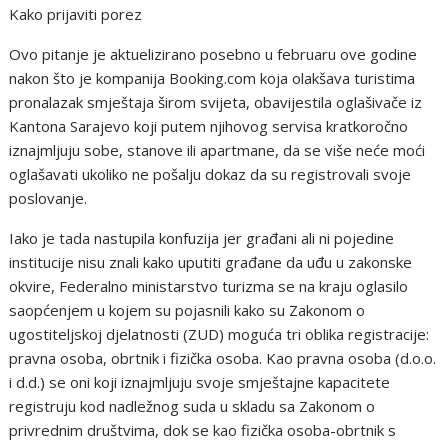
Kako prijaviti porez
Ovo pitanje je aktuelizirano posebno u februaru ove godine
nakon što je kompanija Booking.com koja olakšava turistima
pronalazak smještaja širom svijeta, obavijestila oglašivače iz
Kantona Sarajevo koji putem njihovog servisa kratkoročno
iznajmljuju sobe, stanove ili apartmane, da se više neće moći
oglašavati ukoliko ne pošalju dokaz da su registrovali svoje
poslovanje.
Iako je tada nastupila konfuzija jer građani ali ni pojedine
institucije nisu znali kako uputiti građane da uđu u zakonske
okvire, Federalno ministarstvo turizma se na kraju oglasilo
saopćenjem u kojem su pojasnili kako su Zakonom o
ugostiteljskoj djelatnosti (ZUD) moguća tri oblika registracije:
pravna osoba, obrtnik i fizička osoba. Kao pravna osoba (d.o.o.
i d.d.) se oni koji iznajmljuju svoje smještajne kapacitete
registruju kod nadležnog suda u skladu sa Zakonom o
privrednim društvima, dok se kao fizička osoba-obrtnik s