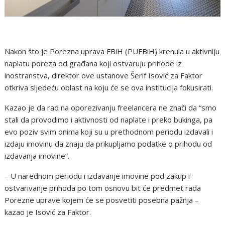
Nakon što je Porezna uprava FBiH (PUFBiH) krenula u aktivniju
naplatu poreza od građana koji ostvaruju prihode iz
inostranstva, direktor ove ustanove Šerif Isović za Faktor
otkriva sljedeću oblast na koju će se ova institucija fokusirati.
Kazao je da rad na oporezivanju freelancera ne znači da “smo
stali da provodimo i aktivnosti od naplate i preko bukinga, pa
evo poziv svim onima koji su u prethodnom periodu izdavali i
izdaju imovinu da znaju da prikupljamo podatke o prihodu od
izdavanja imovine”.
– U narednom periodu i izdavanje imovine pod zakup i
ostvarivanje prihoda po tom osnovu bit će predmet rada
Porezne uprave kojem će se posvetiti posebna pažnja –
kazao je Isović za Faktor.