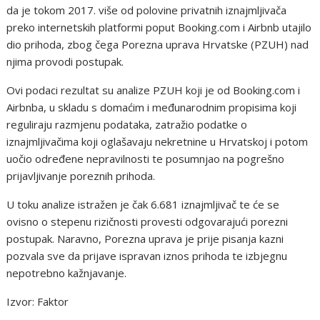
da je tokom 2017. više od polovine privatnih iznajmljivača
preko internetskih platformi poput Booking.com i Airbnb utajilo
dio prihoda, zbog čega Porezna uprava Hrvatske (PZUH) nad
njima provodi postupak.
Ovi podaci rezultat su analize PZUH koji je od Booking.com i
Airbnba, u skladu s domaćim i međunarodnim propisima koji
reguliraju razmjenu podataka, zatražio podatke o
iznajmljivačima koji oglašavaju nekretnine u Hrvatskoj i potom
uočio određene nepravilnosti te posumnjao na pogrešno
prijavljivanje poreznih prihoda.
U toku analize istražen je čak 6.681 iznajmljivač te će se
ovisno o stepenu rizičnosti provesti odgovarajući porezni
postupak. Naravno, Porezna uprava je prije pisanja kazni
pozvala sve da prijave ispravan iznos prihoda te izbjegnu
nepotrebno kažnjavanje.
Izvor: Faktor