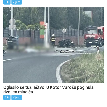
BiH
Vijesti
Oglasilo se tužilaštvo: U Kotor Varošu poginula
dvojica mladića
BiH
Vijesti