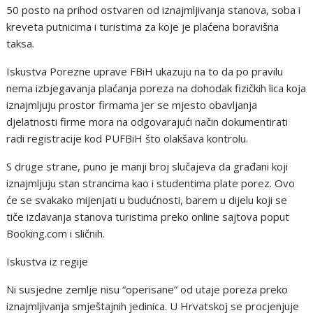
50 posto na prihod ostvaren od iznajmljivanja stanova, soba i
kreveta putnicima i turistima za koje je plaćena boravišna
taksa.
Iskustva Porezne uprave FBiH ukazuju na to da po pravilu
nema izbjegavanja plaćanja poreza na dohodak fizičkih lica koja
iznajmljuju prostor firmama jer se mjesto obavljanja
djelatnosti firme mora na odgovarajući način dokumentirati
radi registracije kod PUFBiH što olakšava kontrolu.
S druge strane, puno je manji broj slučajeva da građani koji
iznajmljuju stan strancima kao i studentima plate porez. Ovo
će se svakako mijenjati u budućnosti, barem u dijelu koji se
tiče izdavanja stanova turistima preko online sajtova poput
Booking.com i sličnih.
Iskustva iz regije
Ni susjedne zemlje nisu “operisane” od utaje poreza preko
iznajmljivanja smještajnih jedinica. U Hrvatskoj se procjenjuje