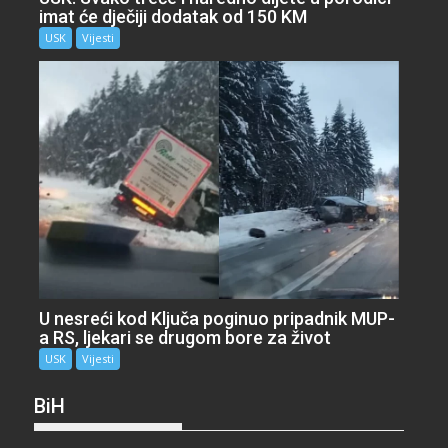
imat će dječiji dodatak od 150 KM
USK
Vijesti
U nesreći kod Ključa poginuo pripadnik MUP-
a RS, ljekari se drugom bore za život
USK
Vijesti
BiH