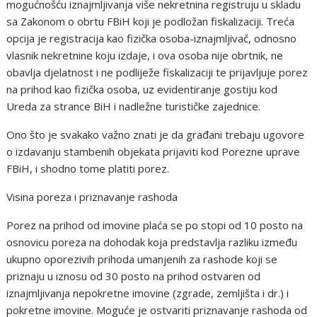
mogućnošću iznajmljivanja više nekretnina registruju u skladu
sa Zakonom o obrtu FBiH koji je podložan fiskalizaciji. Treća
opcija je registracija kao fizička osoba-iznajmljivač, odnosno
vlasnik nekretnine koju izdaje, i ova osoba nije obrtnik, ne
obavlja djelatnost i ne podliježe fiskalizaciji te prijavljuje porez
na prihod kao fizička osoba, uz evidentiranje gostiju kod
Ureda za strance BiH i nadležne turističke zajednice.
Ono što je svakako važno znati je da građani trebaju ugovore
o izdavanju stambenih objekata prijaviti kod Porezne uprave
FBiH, i shodno tome platiti porez.
Visina poreza i priznavanje rashoda
Porez na prihod od imovine plaća se po stopi od 10 posto na
osnovicu poreza na dohodak koja predstavlja razliku između
ukupno oporezivih prihoda umanjenih za rashode koji se
priznaju u iznosu od 30 posto na prihod ostvaren od
iznajmljivanja nepokretne imovine (zgrade, zemljišta i dr.) i
pokretne imovine. Moguće je ostvariti priznavanje rashoda od