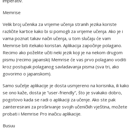
imperativ.
Memrise
Velik broj učenika za vrijeme učenja stranih jezika koriste
različite kartice kako bi si pomogli za vrijeme učenja. Ako je i
vama poznat takav način učenja, u tom slučaju će vam
Memrise biti itekako koristan. Aplikacija započinje polagano.
Recimo ako poželite učiti neki jezik koji je na nekom drugom
pismu (recimo japanski) Memrise će vas prvo polagano voditi
kroz postupak polaganog savladavanja pisma (sva tri, ako
govorimo o japanskom).
Samo sučelje aplikacije je dosta usmjereno na korisnika, ili kako
se ono kaže, dosta je ”user-friendly”, što je svakako dobro,
pogotovo kada se radi o aplikaciji za učenje. Ako ste pak
zainteresirani za proširivanje svojih učeničkih vještina, možete
probati i Memrise Pro inačicu aplikacije.
Busuu