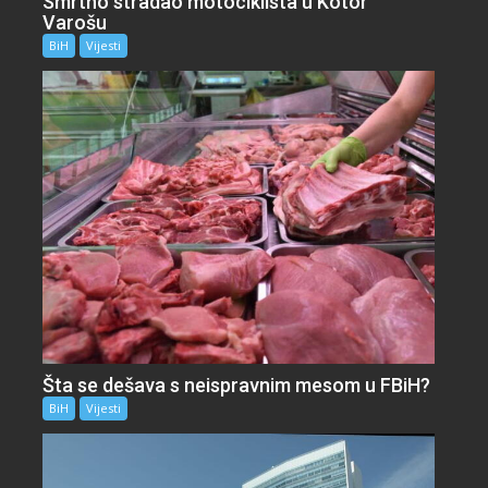
Smrtno stradao motociklista u Kotor
Varošu
BiH
Vijesti
Šta se dešava s neispravnim mesom u FBiH?
BiH
Vijesti