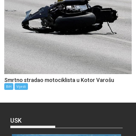
Smrtno stradao motociklista u Kotor Varošu
BiH
Vijesti
USK