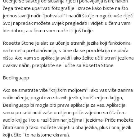
Učenje se sastoji od slušanja riječi i ponavljanja istih, nakon
čega trebate uparivati fotografije i izraze kako biste na što
jednostavniji način ”pohvatali” i naučili što je moguće više riječi.
Svoj napredak možete uvijek pregledati i vidjeti u čemu vam
ide dobro, a u čemu vam može ići još bolje.
Rosetta Stone je alat za učenje stranih jezika koji funkcionira
na temelju pretplaćivanja, s time da se prva lekcija ne plaća
ništa. Ako vam se aplikacija svidi i ako želite učiti strani jezik na
ovakav način, pretplatite se i učite sa Rosetta Stone.
Beelinguapp
Ako se smatrate više ”knjiškim moljcem” i ako vas više zanima
način učenja, pogotovo stranih jezika, korištenjem knjiga,
Beelinguapp bi mogla biti prava aplikacija za vas. Aplikacija
sama po sebi nudi vaše omiljene priče zajedno sa čitačem
audio knjiga i to u različitim narječjima i jezicima. Priče možete
čitati sami (i tako možete vidjeti u oba jezika, plus i onaj jezik
koji učite i to na istome ekranu).