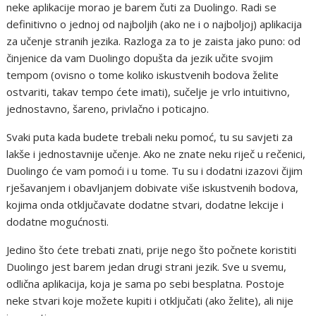
neke aplikacije morao je barem čuti za Duolingo. Radi se
definitivno o jednoj od najboljih (ako ne i o najboljoj) aplikacija
za učenje stranih jezika. Razloga za to je zaista jako puno: od
činjenice da vam Duolingo dopušta da jezik učite svojim
tempom (ovisno o tome koliko iskustvenih bodova želite
ostvariti, takav tempo ćete imati), sučelje je vrlo intuitivno,
jednostavno, šareno, privlačno i poticajno.
Svaki puta kada budete trebali neku pomoć, tu su savjeti za
lakše i jednostavnije učenje. Ako ne znate neku riječ u rečenici,
Duolingo će vam pomoći i u tome. Tu su i dodatni izazovi čijim
rješavanjem i obavljanjem dobivate više iskustvenih bodova,
kojima onda otključavate dodatne stvari, dodatne lekcije i
dodatne mogućnosti.
Jedino što ćete trebati znati, prije nego što počnete koristiti
Duolingo jest barem jedan drugi strani jezik. Sve u svemu,
odlična aplikacija, koja je sama po sebi besplatna. Postoje
neke stvari koje možete kupiti i otključati (ako želite), ali nije