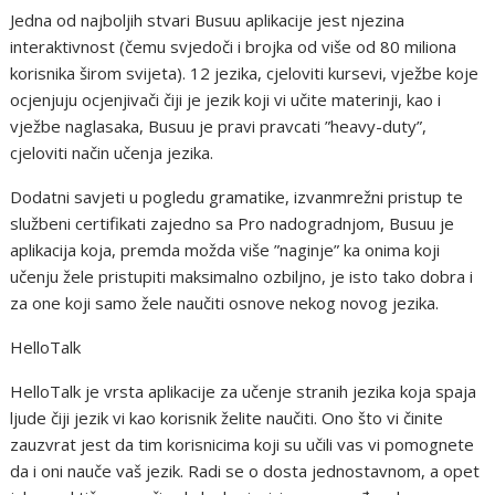
Jedna od najboljih stvari Busuu aplikacije jest njezina
interaktivnost (čemu svjedoči i brojka od više od 80 miliona
korisnika širom svijeta). 12 jezika, cjeloviti kursevi, vježbe koje
ocjenjuju ocjenjivači čiji je jezik koji vi učite materinji, kao i
vježbe naglasaka, Busuu je pravi pravcati ”heavy-duty”,
cjeloviti način učenja jezika.
Dodatni savjeti u pogledu gramatike, izvanmrežni pristup te
službeni certifikati zajedno sa Pro nadogradnjom, Busuu je
aplikacija koja, premda možda više ”naginje” ka onima koji
učenju žele pristupiti maksimalno ozbiljno, je isto tako dobra i
za one koji samo žele naučiti osnove nekog novog jezika.
HelloTalk
HelloTalk je vrsta aplikacije za učenje stranih jezika koja spaja
ljude čiji jezik vi kao korisnik želite naučiti. Ono što vi činite
zauzvrat jest da tim korisnicima koji su učili vas vi pomognete
da i oni nauče vaš jezik. Radi se o dosta jednostavnom, a opet