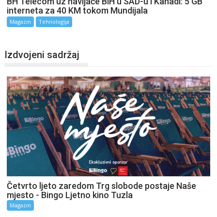
BH Telecom uz navijače BiH u SAD-u i Kanadi: 5 GB
interneta za 40 KM tokom Mundijala
Magazin
Tehnologija
Izdvojeni sadržaj
Četvrto ljeto zaredom Trg slobode postaje Naše
mjesto - Bingo Ljetno kino Tuzla
Magazin