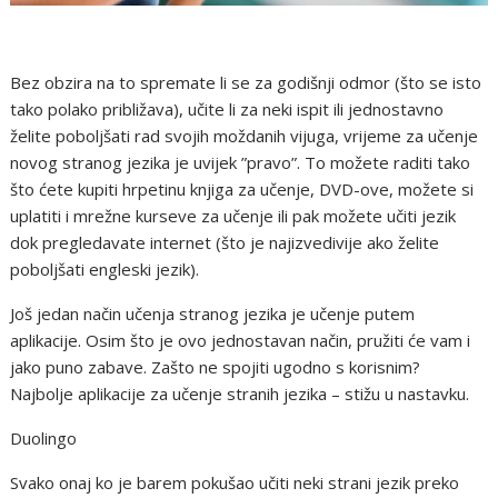
Bez obzira na to spremate li se za godišnji odmor (što se isto
tako polako približava), učite li za neki ispit ili jednostavno
želite poboljšati rad svojih moždanih vijuga, vrijeme za učenje
novog stranog jezika je uvijek ”pravo”. To možete raditi tako
što ćete kupiti hrpetinu knjiga za učenje, DVD-ove, možete si
uplatiti i mrežne kurseve za učenje ili pak možete učiti jezik
dok pregledavate internet (što je najizvedivije ako želite
poboljšati engleski jezik).
Još jedan način učenja stranog jezika je učenje putem
aplikacije. Osim što je ovo jednostavan način, pružiti će vam i
jako puno zabave. Zašto ne spojiti ugodno s korisnim?
Najbolje aplikacije za učenje stranih jezika – stižu u nastavku.
Duolingo
Svako onaj ko je barem pokušao učiti neki strani jezik preko