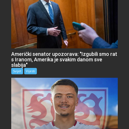
Američki senator upozorava: "Izgubili smo rat
s Iranom, Amerika je svakim danom sve
slabija"
Svijet
Vijesti