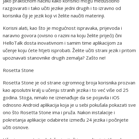
jako praktičnom načinu kako korisnici mogu međusobno
razgovarati i tako učiti jezike jedni drugih i to izravno od
korisnika čiji je jezik koji vi želite naučiti materinji.
Korisni alati, kao što je mogućnost ispravaka, prijevoda i
naravno govora (ovisno o razini na koju želite prijeći) čini
HelloTalk dosta inovativnom i samim time aplikacijom za
učenje koju ćete htjeti isprobati. Želite učiti strani jezik i pritom
upoznavati stanovnike drugih zemalja? Zašto ne!
Rosetta Stone
Rosetta Stone je od strane ogromnog broja korisnika prozvan
kao apsolutni kralj u učenju stranih jezika i to već više od 25
godina. Stoga, nimalo ne iznenađuje da se pojavila i iOS
odnosno Android aplikacija koja je u sebi pokušala pokazati sve
ono što Rosetta Stone ima i pruža. Nakon instalacije i
pokretanja aplikacije odabirete između 24 jezika i počinjete
učiti osnove.