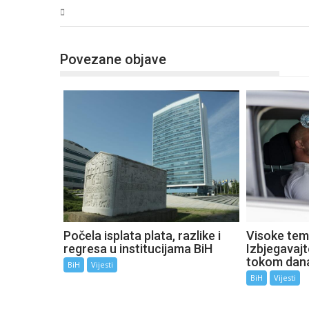
BiH
Povezane objave
Počela isplata plata, razlike i
Visoke tem
regresa u institucijama BiH
Izbjegavaj
tokom dan
BiH
Vijesti
BiH
Vijesti