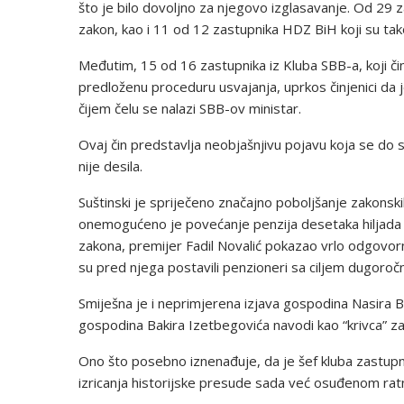
što je bilo dovoljno za njegovo izglasavanje. Od 29 zas
zakon, kao i 11 od 12 zastupnika HDZ BiH koji su tako
Međutim, 15 od 16 zastupnika iz Kluba SBB-a, koji či
predloženu proceduru usvajanja, uprkos činjenici da je
čijem čelu se nalazi SBB-ov ministar.
Ovaj čin predstavlja neobjašnjivu pojavu koja se do
nije desila.
Suštinski je spriječeno značajno poboljšanje zakonski
onemogućeno je povećanje penzija desetaka hiljada p
zakona, premijer Fadil Novalić pokazao vrlo odgovorn
su pred njega postavili penzioneri sa ciljem dugoročn
Smiješna je i neprimjerena izjava gospodina Nasira 
gospodina Bakira Izetbegovića navodi kao “krivca” z
Ono što posebno iznenađuje, da je šef kluba zastupn
izricanja historijske presude sada već osuđenom rat