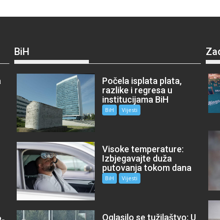
BiH
Za
a
Počela isplata plata,
razlike i regresa u
institucijama BiH
BiH
Vijesti
Visoke temperature:
Izbjegavajte duža
putovanja tokom dana
BiH
Vijesti
Oglasilo se tužilaštvo: U
P-