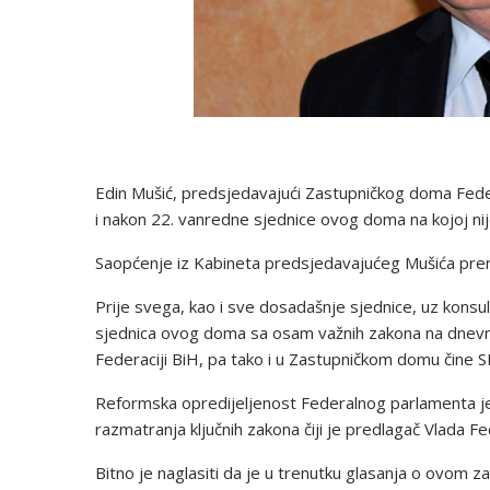
Edin Mušić, predsjedavajući Zastupničkog doma Feder
i nakon 22. vanredne sjednice ovog doma na kojoj ni
Saopćenje iz Kabineta predsjedavajućeg Mušića pren
Prije svega, kao i sve dosadašnje sjednice, uz konsul
sjednica ovog doma sa osam važnih zakona na dnevn
Federaciji BiH, pa tako i u Zastupničkom domu čine S
Reformska opredijeljenost Federalnog parlamenta j
razmatranja ključnih zakona čiji je predlagač Vlada F
Bitno je naglasiti da je u trenutku glasanja o ovom z