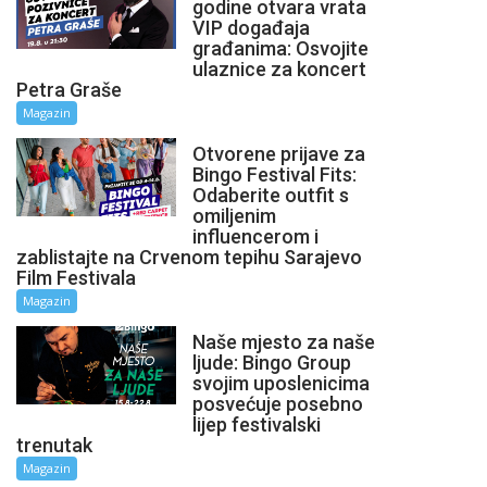
godine otvara vrata
VIP događaja
građanima: Osvojite
ulaznice za koncert
Petra Graše
Magazin
Otvorene prijave za
Bingo Festival Fits:
Odaberite outfit s
omiljenim
influencerom i
zablistajte na Crvenom tepihu Sarajevo
Film Festivala
Magazin
Naše mjesto za naše
ljude: Bingo Group
svojim uposlenicima
posvećuje posebno
lijep festivalski
trenutak
Magazin