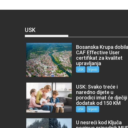
USK
Bosanska Krupa dobil
CAF Effective User
certifikat za kvalitet
upravljanja
USK
Vijesti
USK: Svako treće i
naredno dijete u
porodici imat će dječiji
dodatak od 150 KM
USK
Vijesti
U nesreći kod Ključa
poginuo pripadnik MU