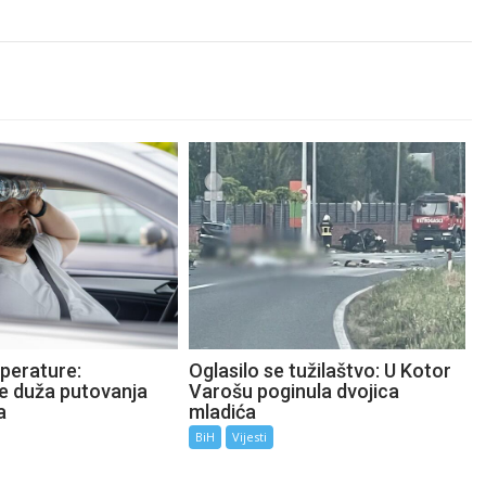
perature:
Oglasilo se tužilaštvo: U Kotor
te duža putovanja
Varošu poginula dvojica
a
mladića
BiH
Vijesti