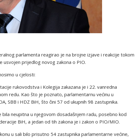
alnog parlamenta reagirao je na brojne izjave i reakcije tokom
je usvojen prijedlog novog zakona o PIO.
osimo u cjelosti:
tacije rukovodstva i Kolegija zakazana je i 22. vanredna
om redu. Kao što je poznato, parlamentarnu većinu u
DA, SBB i HDZ BiH, što čini 57 od ukupnih 98 zastupnika.
e bila neupitna u njegovom dosadašnjem radu, posebno kod
ederacije BiH, a jedan od tih zakona je i zakon o PIO/MIO.
akonu u sali bilo prisutno 54 zastupnika parlamentarne većine,