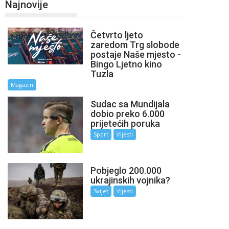
Najnovije
Četvrto ljeto
zaredom Trg slobode
postaje Naše mjesto -
Bingo Ljetno kino
Tuzla
Magazin
Sudac sa Mundijala
dobio preko 6.000
prijetećih poruka
Sport
Vijesti
Pobjeglo 200.000
ukrajinskih vojnika?
Svijet
Vijesti