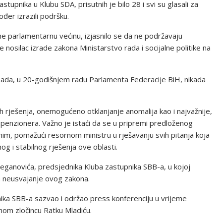
tupnika u Klubu SDA, prisutnih je bilo 28 i svi su glasali za
đer izrazili podršku.
ne parlamentarnu većinu, izjasnilo se da ne podržavaju
 nosilac izrade zakona Ministarstvo rada i socijalne politike na
 sada, u 20-godišnjem radu Parlamenta Federacije BiH, nikada
h rješenja, onemogućeno otklanjanje anomalija kao i najvažnije,
enzionera. Važno je istaći da se u pripremi predloženog
im, pomažući resornom ministru u rješavanju svih pitanja koja
og i stabilnog rješenja ove oblasti.
Beganovića, predsjednika Kluba zastupnika SBB-a, u kojoj
a neusvajanje ovog zakona.
ika SBB-a sazvao i održao press konferenciju u vrijeme
nom zločincu Ratku Mladiću.