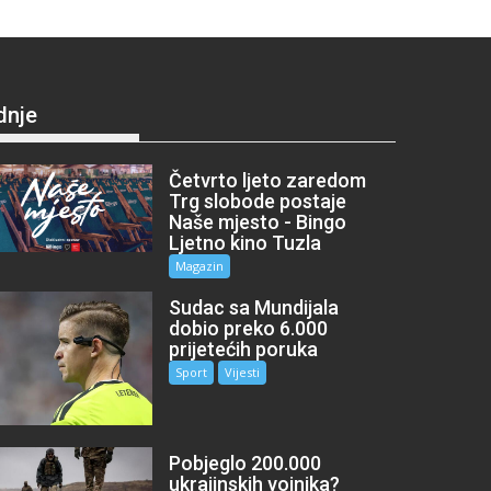
dnje
Četvrto ljeto zaredom
Trg slobode postaje
Naše mjesto - Bingo
Ljetno kino Tuzla
Magazin
Sudac sa Mundijala
dobio preko 6.000
prijetećih poruka
Sport
Vijesti
Pobjeglo 200.000
ukrajinskih vojnika?