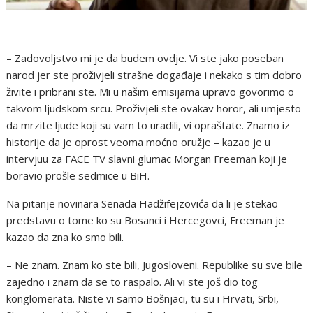
– Zadovoljstvo mi je da budem ovdje. Vi ste jako poseban
narod jer ste proživjeli strašne događaje i nekako s tim dobro
živite i pribrani ste. Mi u našim emisijama upravo govorimo o
takvom ljudskom srcu. Proživjeli ste ovakav horor, ali umjesto
da mrzite ljude koji su vam to uradili, vi opraštate. Znamo iz
historije da je oprost veoma moćno oružje – kazao je u
intervjuu za FACE TV slavni glumac Morgan Freeman koji je
boravio prošle sedmice u BiH.
Na pitanje novinara Senada Hadžifejzovića da li je stekao
predstavu o tome ko su Bosanci i Hercegovci, Freeman je
kazao da zna ko smo bili.
– Ne znam. Znam ko ste bili, Jugosloveni. Republike su sve bile
zajedno i znam da se to raspalo. Ali vi ste još dio tog
konglomerata. Niste vi samo Bošnjaci, tu su i Hrvati, Srbi,