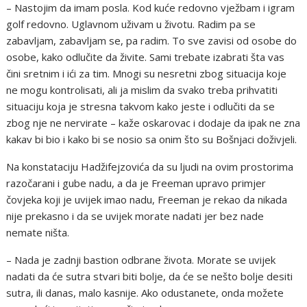
– Nastojim da imam posla. Kod kuće redovno vježbam i igram
golf redovno. Uglavnom uživam u životu. Radim pa se
zabavljam, zabavljam se, pa radim. To sve zavisi od osobe do
osobe, kako odlučite da živite. Sami trebate izabrati šta vas
čini sretnim i ići za tim. Mnogi su nesretni zbog situacija koje
ne mogu kontrolisati, ali ja mislim da svako treba prihvatiti
situaciju koja je stresna takvom kako jeste i odlučiti da se
zbog nje ne nervirate – kaže oskarovac i dodaje da ipak ne zna
kakav bi bio i kako bi se nosio sa onim što su Bošnjaci doživjeli.
Na konstataciju Hadžifejzovića da su ljudi na ovim prostorima
razočarani i gube nadu, a da je Freeman upravo primjer
čovjeka koji je uvijek imao nadu, Freeman je rekao da nikada
nije prekasno i da se uvijek morate nadati jer bez nade
nemate ništa.
– Nada je zadnji bastion odbrane života. Morate se uvijek
nadati da će sutra stvari biti bolje, da će se nešto bolje desiti
sutra, ili danas, malo kasnije. Ako odustanete, onda možete