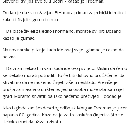
Slovenci, svi još žive tu u Bosni – kazao je Freeman.
Dodao je da svi državljani BiH moraju imati zajednički identitet
kako bi živjeli sigurno i u miru.
– Da biste živjeli zajedno i normalno, morate svi biti Bosanci –
kazao je glumac.
Na novinarsko pitanje kuda ide ovaj svijet glumac je rekao da
ne zna.
– Da znam rekao bih vam kuda ide ovaj svijet… Mislim da ćemo
se itekako morati potruditi, to će biti duhovno pročišćenje, da
shvatimo da ne možemo živjeti više u neskladu. Previše je
oružja za masovno uništenje. Jedna osoba može izbrisati cijeli
grad. Moramo shvatiti da tako nećemo preživjeti – dodao je.
Iako izgleda kao šesdesetogodišnjak Morgan Freeman je jučer
napunio 80. godina. Kaže da je za to zaslužna činjenica što se
itekako trudi da uživa u životu.