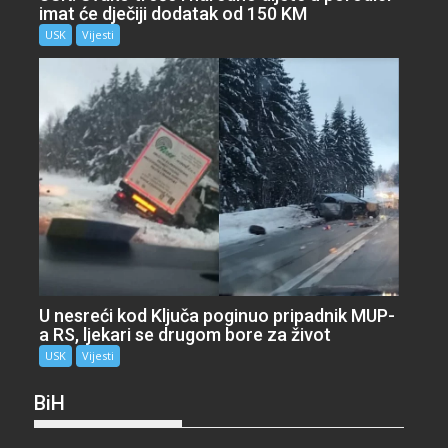
imat će dječiji dodatak od 150 KM
USK
Vijesti
U nesreći kod Ključa poginuo pripadnik MUP-
a RS, ljekari se drugom bore za život
USK
Vijesti
BiH