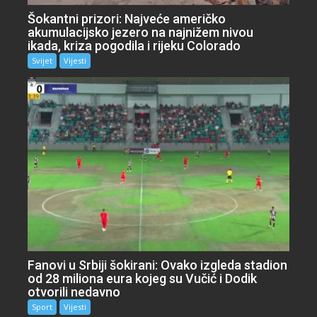
Šokantni prizori: Najveće američko
akumulacijsko jezero na najnižem nivou
ikada, kriza pogodila i rijeku Colorado
Svijet
Vijesti
Fanovi u Srbiji šokirani: Ovako izgleda stadion
od 28 miliona eura kojeg su Vučić i Dodik
otvorili nedavno
Sport
Vijesti