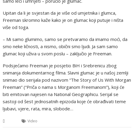
samo leći i umrijeti – poručio je glumac.
Upitan da li je svjestan da je više od umjetnika i glumca,
Freeman skromno kaže kako je on glumac koji putuje i ništa
više od toga.
– Mi samo glumimo, samo se pretvaramo da imamo moći, da
smo neke ličnosti, a nismo, obični smo ljudi. Ja sam samo
glumac koji uživa u svom poslu – zaključio je Freeman.
Podsjećamo Freeman je posjetio BiH i Srebrenicu zbog
snimanja dokumentarnog filma. Slavni glumac je u našoj zemlji
snimao dio serijala pod nazivom “The Story of Us With Morgan
Freeman” (“Priča o nama s Morganom Freemanom”), koji će
biti emitovan najesen na National Geographicu. Serijal se
sastoji od šest jednosatnih epizoda koje će obrađivati teme
ljubavi, vjere, rata, mira, slobode…
BiH
Video