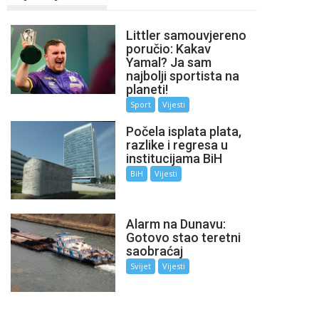
Littler samouvjereno
poručio: Kakav
Yamal? Ja sam
najbolji sportista na
planeti!
Sport
Vijesti
Počela isplata plata,
razlike i regresa u
institucijama BiH
BiH
Vijesti
Alarm na Dunavu:
Gotovo stao teretni
saobraćaj
Svijet
Vijesti