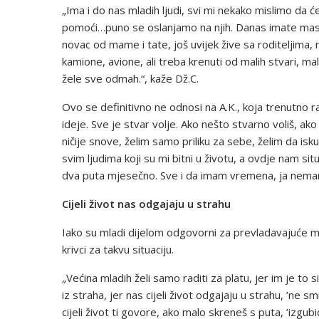
„Ima i do nas mladih ljudi, svi mi nekako mislimo da će
pomoći…puno se oslanjamo na njih. Danas imate masu mla
novac od mame i tate, još uvijek žive sa roditeljima, ni
kamione, avione, ali treba krenuti od malih stvari, ma
žele sve odmah.“, kaže Dž.C.
Ovo se definitivno ne odnosi na A.K., koja trenutno rad
ideje. Sve je stvar volje. Ako nešto stvarno voliš, ako ži
ničije snove, želim samo priliku za sebe, želim da is
svim ljudima koji su mi bitni u životu, a ovdje nam sit
dva puta mjesečno. Sve i da imam vremena, ja nemam s k
Cijeli život nas odgajaju u strahu
Iako su mladi dijelom odgovorni za prevladavajuće miš
krivci za takvu situaciju.
„Većina mladih želi samo raditi za platu, jer im je to
iz straha, jer nas cijeli život odgajaju u strahu, ’ne s
cijeli život ti govore, ako malo skreneš s puta, ’izgub