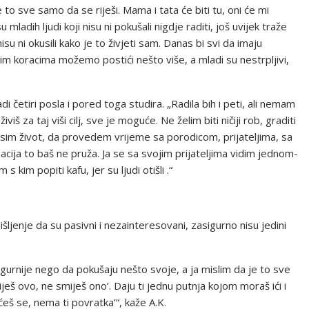
 to sve samo da se riješi. Mama i tata će biti tu, oni će mi
dih ljudi koji nisu ni pokušali nigdje raditi, još uvijek traže
su ni okusili kako je to živjeti sam. Danas bi svi da imaju
lim koracima možemo postići nešto više, a mladi su nestrpljivi,
i četiri posla i pored toga studira. „Radila bih i peti, ali nemam
viš za taj viši cilj, sve je moguće. Ne želim biti ničiji rob, graditi
kusim život, da provedem vrijeme sa porodicom, prijateljima, sa
uacija to baš ne pruža. Ja se sa svojim prijateljima vidim jednom-
im popiti kafu, jer su ljudi otišli .“
ljenje da su pasivni i nezainteresovani, zasigurno nisu jedini
 sigurnije nego da pokušaju nešto svoje, a ja mislim da je to sve
miješ ovo, ne smiješ ono’. Daju ti jednu putnja kojom moraš ići i
ićeš se, nema ti povratka’“, kaže A.K.