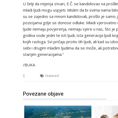
U želji da mijenja stvari, E.Č. se kandidovao na pro
mladi ljudi mogu uspjeti. Mislim da bi svima nama bilo 
su se zajedno sa mnom kandidovali, prošlo je samo 
pozicijama gdje se donose odluke. Mladi vjerovatno 
ljude nemaju povjerenja, nemaju vjere u nas, što je
godina vode jedni te isti ljudi, ista generacija ljudi koji
kojih razloga. Svi pričaju protiv tih ljudi, ali kad su i
sebi i drugim mladim ljudima da se može, ali potreb
starijim generacijama.“
/BUKA
USK
Featured
Povezane objave