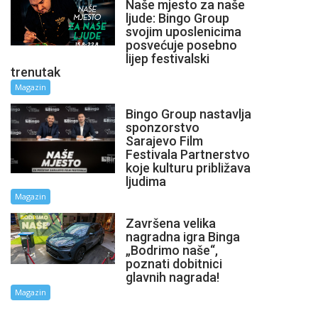
Naše mjesto za naše
ljude: Bingo Group
svojim uposlenicima
posvećuje posebno
lijep festivalski
trenutak
Magazin
Bingo Group nastavlja
sponzorstvo
Sarajevo Film
Festivala Partnerstvo
koje kulturu približava
ljudima
Magazin
Završena velika
nagradna igra Binga
„Bodrimo naše“,
poznati dobitnici
glavnih nagrada!
Magazin