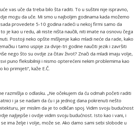
e vas uče da treba bilo šta raditi. To u suštini nije ispravno,
ve gdje mogu da uče. Mi smo u najboljim godinama kada možemo
Ako sada provedete 5-10 godina radeći u nekoj firmi samo da
 je kao u redu, ali niste ništa naučili, niti imate na osnovu čega
uti. Postoji neko opšte mišljenje kako mladi neće da rade, kako
mačku i tamo uspije za dvije-tri godine naučiti jezik i završiti
više nego što su ovdje za čitav život? Znači da mladi imaju volje,
 svi puno fleksibilniji i nismo opterećeni nekim problemima kao
 ko primijeti“, kaže E.Č.
 ne razmišlja o odlasku. „Ne očekujem da ću odmah početi raditi
rivatnici i ja se nadam da ću i ja jednog dana pokrenuti nešto
itekturu, jer mislim da je to odličan spoj. Vidim svoju budućnost
dje najljepše i ovdje vidim svoju budućnost. Isto kao i vani, i
o se ima želje i volje, može se. Ako damo sami sebi slobode u