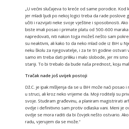
„U većini slučajeva to kreće od same porodice. Kod kuć
jer mladi ljudi po nekoj logici treba da rade poslo
učiti i razvijati neke svoje vještine i sposobnosti. 
biste imali posao i primate platu od 500-600 maraka to
napredovati, niti nakon toga možeš nešto sam pokren
su neaktivni, ali kako to da neko mlad ode iz BiH u Nje
neku školu za njegovatelje, i za te tri godine ostvari 
samo im treba dati priliku i malo slobode, jer mi smo
stariji. To bi trebalo da bude naša prednost, koju malo
Tračak nade još uvijek postoji
Dž.C. je ipak mišljenja da se u BiH može naći posao i
u struci, ali kroz neko vrijeme da. Moji roditelji su p
svoje. Studiram građevinu, a planiram magistrirati arh
ovdje i definitivno sam protiv odlaska vani. Meni je ov
ovdje se mora raditi da bi čovjek nešto ostvario. Ak
radu, vjerujem da se može.“