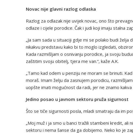
Novac nije glavni razlog odlaska
Razlog za odlazak nije uvijek novac, ono što prevagn
odlaze i cijele porodice. Čak i judi koji imaju stalna zap
„Ja sam sada u situaciji gdje mi se polako budi želj
nikakvu predstavu kako bi to moglo izgledati, obzir
Kada razmišljam o osnivanju porodice, ja svoju budućn
zaštitim svoju obitelj, tjera me van.“, kaže A.K.
„Tamo kad odem u penziju ne moram se brinuti. Kad d
moraš. Imam želju da zasnujem porodicu, razmišljam 
uopšte imati mogućnost da radi, jer ne znamo kakva će
Jedino posao u javnom sektoru pruža sigurnost
Što se tiče sigurnosti posla, mladi smatraju da im p
„Moj muž i ja smo u banci tražili stambeni kredit, al
sektoru i nema šanse da ga dobijemo. Neko ko je za