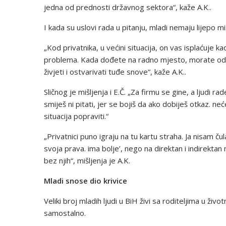
jedna od prednosti državnog sektora“, kaže A.K..
I kada su uslovi rada u pitanju, mladi nemaju lijepo m
„Kod privatnika, u većini situacija, on vas isplaćuje ka
problema. Kada dođete na radno mjesto, morate odba
živjeti i ostvarivati tuđe snove“, kaže A.K..
Sličnog je mišljenja i E.Č. „Za firmu se gine, a ljudi 
smiješ ni pitati, jer se bojiš da ako dobiješ otkaz. 
situacija popraviti.“
„Privatnici puno igraju na tu kartu straha. Ja nisam č
svoja prava. ima bolje’, nego na direktan i indirektan 
bez njih“, mišljenja je A.K.
Mladi snose dio krivice
Veliki broj mladih ljudi u BiH živi sa roditeljima u ži
samostalno.