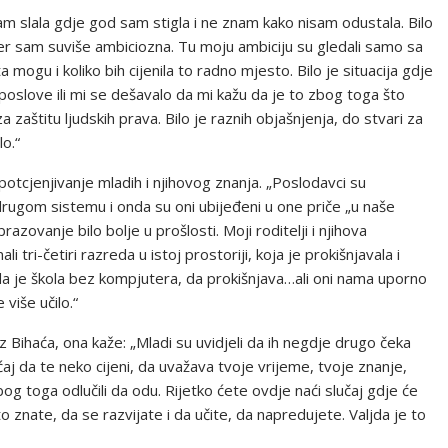
sam slala gdje god sam stigla i ne znam kako nisam odustala. Bilo
jer sam suviše ambiciozna. Tu moju ambiciju su gledali samo sa
a mogu i koliko bih cijenila to radno mjesto. Bilo je situacija gdje
poslove ili mi se dešavalo da mi kažu da je to zbog toga što
zaštitu ljudskih prava. Bilo je raznih objašnjenja, do stvari za
lo.“
potcjenjivanje mladih i njihovog znanja. „Poslodavci su
 drugom sistemu i onda su oni ubijeđeni u one priče „u naše
razovanje bilo bolje u prošlosti. Moji roditelji i njihova
 tri-četiri razreda u istoj prostoriji, koja je prokišnjavala i
 da je škola bez kompjutera, da prokišnjava…ali oni nama uporno
više učilo.“
iz Bihaća, ona kaže: „Mladi su uvidjeli da ih negdje drugo čeka
aj da te neko cijeni, da uvažava tvoje vrijeme, tvoje znanje,
g toga odlučili da odu. Rijetko ćete ovdje naći slučaj gdje će
 znate, da se razvijate i da učite, da napredujete. Valjda je to