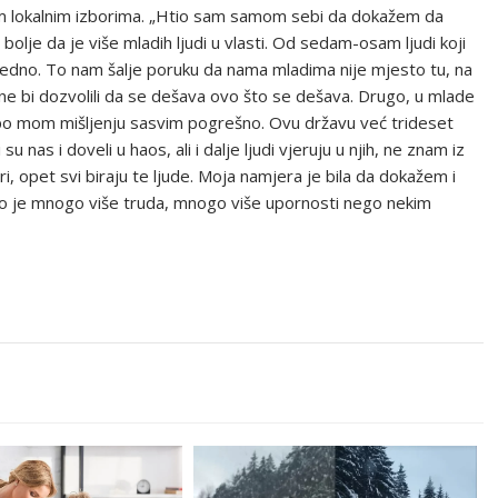
šlim lokalnim izborima. „Htio sam samom sebi da dokažem da
bolje da je više mladih ljudi u vlasti. Od sedam-osam ljudi koji
jedno. To nam šalje poruku da nama mladima nije mjesto tu, na
ne bi dozvolili da se dešava ovo što se dešava. Drugo, u mlade
 po mom mišljenju sasvim pogrešno. Ovu državu već trideset
 su nas i doveli u haos, ali i dalje ljudi vjeruju u njih, ne znam iz
zbori, opet svi biraju te ljude. Moja namjera je bila da dokažem i
no je mnogo više truda, mnogo više upornosti nego nekim