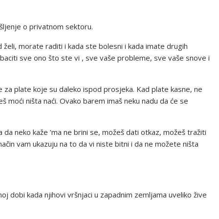
išljenje o privatnom sektoru.
d želi, morate raditi i kada ste bolesni i kada imate drugih
citi sve ono što ste vi , sve vaše probleme, sve vaše snove i
rade za plate koje su daleko ispod prosjeka. Kad plate kasne, ne
nećeš moći ništa naći. Ovako barem imaš neku nadu da će se
ula da neko kaže ’ma ne brini se, možeš dati otkaz, možeš tražiti
način vam ukazuju na to da vi niste bitni i da ne možete ništa
votnoj dobi kada njihovi vršnjaci u zapadnim zemljama uveliko žive