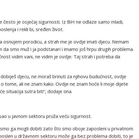
e često je osjećaj sigurnosti. Iz BiH ne odlaze samo mladi,
oslenja i rekli bi, sređen život.
a da osnujem porodicu, a strah me je ovdje imati djecu. Nemam
om da smo muž i ja podstanari i imamo još hrpu drugih problema.
ost vidim vani, ne vidim je ovdje. Taj strah i potreba da
obiješ djecu, ne moraš brinuti za njihovu budućnost, ovdje
o tome, ali ne znam kako. Ovdje ne znam hoće li moje dijete
 situacija sutra biti“, dodaje ona.
osao u javnom sektoru pruža veću sigurnost.
i nismo ga mogli dobiti zato što smo oboje zaposleni u privatnom
poslen u državnom sektoru može ga bez problema dobiti, to je