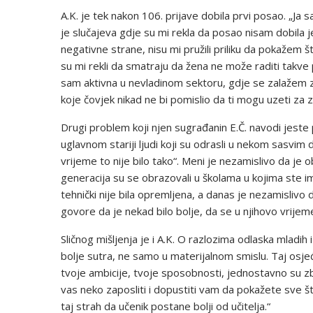
A.K. je tek nakon 106. prijave dobila prvi posao. „Ja 
je slučajeva gdje su mi rekla da posao nisam dobila 
negativne strane, nisu mi pružili priliku da pokažem št
su mi rekli da smatraju da žena ne može raditi takve 
sam aktivna u nevladinom sektoru, gdje se zalažem za 
koje čovjek nikad ne bi pomislio da ti mogu uzeti za z
Drugi problem koji njen sugrađanin E.Č. navodi jeste 
uglavnom stariji ljudi koji su odrasli u nekom sasvim
vrijeme to nije bilo tako“. Meni je nezamislivo da je ob
generacija su se obrazovali u školama u kojima ste imali
tehnički nije bila opremljena, a danas je nezamislivo
govore da je nekad bilo bolje, da se u njihovo vrijeme 
Sličnog mišljenja je i A.K. O razlozima odlaska mladih 
bolje sutra, ne samo u materijalnom smislu. Taj osjeć
tvoje ambicije, tvoje sposobnosti, jednostavno su zbo
vas neko zaposliti i dopustiti vam da pokažete sve što
taj strah da učenik postane bolji od učitelja.“