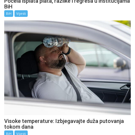
Počela isplata plata, razlike i regresa u institucijama
BiH
BiH
Vijesti
Visoke temperature: Izbjegavajte duža putovanja
tokom dana
BiH
Vijesti