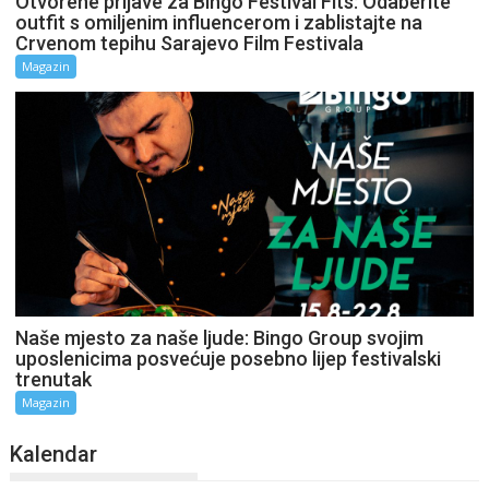
Otvorene prijave za Bingo Festival Fits: Odaberite
outfit s omiljenim influencerom i zablistajte na
Crvenom tepihu Sarajevo Film Festivala
Magazin
Naše mjesto za naše ljude: Bingo Group svojim
uposlenicima posvećuje posebno lijep festivalski
trenutak
Magazin
Kalendar