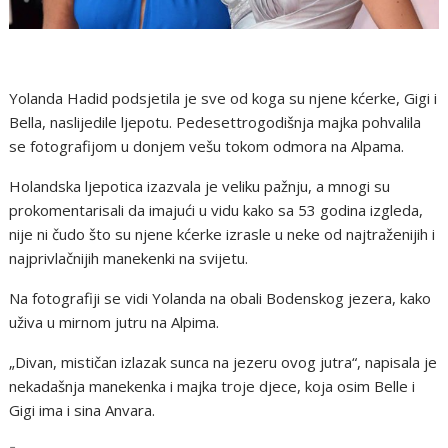
Yolanda Hadid podsjetila je sve od koga su njene kćerke, Gigi i
Bella, naslijedile ljepotu. Pedesettrogodišnja majka pohvalila
se fotografijom u donjem vešu tokom odmora na Alpama.
Holandska ljepotica izazvala je veliku pažnju, a mnogi su
prokomentarisali da imajući u vidu kako sa 53 godina izgleda,
nije ni čudo što su njene kćerke izrasle u neke od najtraženijih i
najprivlačnijih manekenki na svijetu.
Na fotografiji se vidi Yolanda na obali Bodenskog jezera, kako
uživa u mirnom jutru na Alpima.
„Divan, mističan izlazak sunca na jezeru ovog jutra“, napisala je
nekadašnja manekenka i majka troje djece, koja osim Belle i
Gigi ima i sina Anvara.