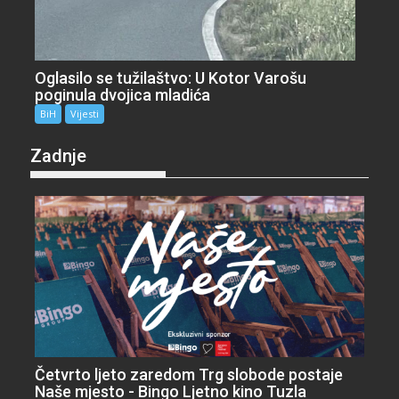
Oglasilo se tužilaštvo: U Kotor Varošu
poginula dvojica mladića
BiH
Vijesti
Zadnje
Četvrto ljeto zaredom Trg slobode postaje
Naše mjesto - Bingo Ljetno kino Tuzla