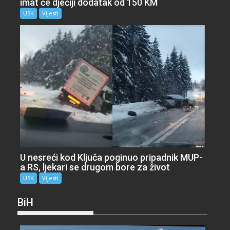
imat će dječiji dodatak od 150 KM
USK
Vijesti
U nesreći kod Ključa poginuo pripadnik MUP-
a RS, ljekari se drugom bore za život
USK
Vijesti
BiH