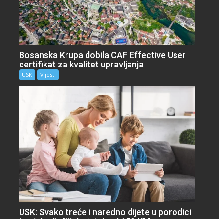
Bosanska Krupa dobila CAF Effective User
certifikat za kvalitet upravljanja
USK
Vijesti
USK: Svako treće i naredno dijete u porodici