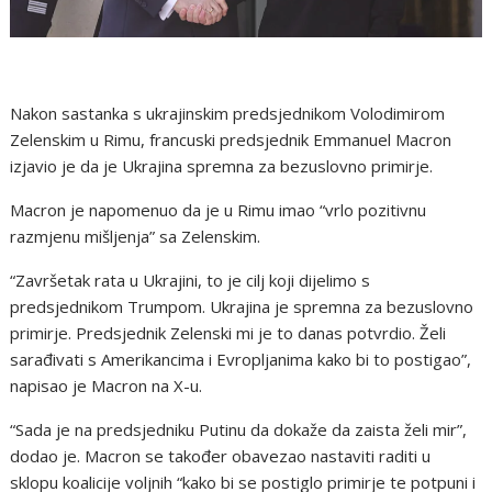
Nakon sastanka s ukrajinskim predsjednikom Volodimirom
Zelenskim u Rimu, francuski predsjednik Emmanuel Macron
izjavio je da je Ukrajina spremna za bezuslovno primirje.
Macron je napomenuo da je u Rimu imao “vrlo pozitivnu
razmjenu mišljenja” sa Zelenskim.
“Završetak rata u Ukrajini, to je cilj koji dijelimo s
predsjednikom Trumpom. Ukrajina je spremna za bezuslovno
primirje. Predsjednik Zelenski mi je to danas potvrdio. Želi
sarađivati ​​s Amerikancima i Evropljanima kako bi to postigao”,
napisao je Macron na X-u.
“Sada je na predsjedniku Putinu da dokaže da zaista želi mir”,
dodao je. Macron se također obavezao nastaviti raditi u
sklopu koalicije voljnih “kako bi se postiglo primirje te potpuni i