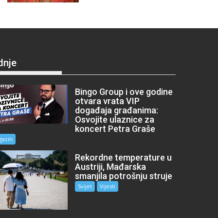
dnje
Bingo Group i ove godine
otvara vrata VIP
događaja građanima:
Osvojite ulaznice za
koncert Petra Graše
gazin
Rekordne temperature u
Austriji, Mađarska
smanjila potrošnju struje
Svijet
Vijesti