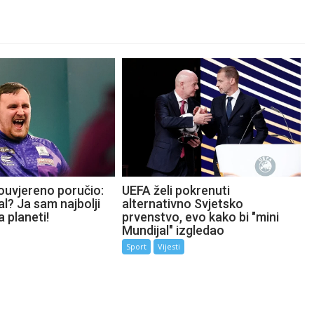
ouvjereno poručio:
UEFA želi pokrenuti
l? Ja sam najbolji
alternativno Svjetsko
a planeti!
prvenstvo, evo kako bi "mini
Mundijal" izgledao
Sport
Vijesti