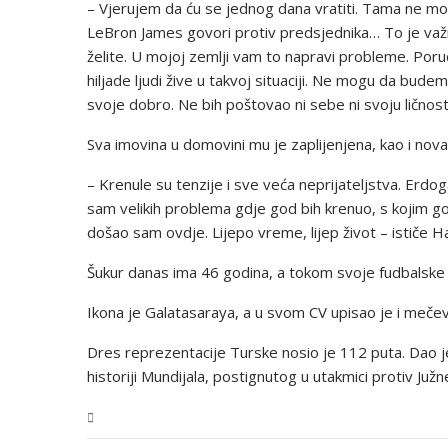
– Vjerujem da ću se jednog dana vratiti. Tama ne može
LeBron James govori protiv predsjednika… To je važn
želite. U mojoj zemlji vam to napravi probleme. Por
hiljade ljudi žive u takvoj situaciji. Ne mogu da bu
svoje dobro. Ne bih poštovao ni sebe ni svoju ličnos
Sva imovina u domovini mu je zaplijenjena, kao i nova
– Krenule su tenzije i sve veća neprijateljstva. Erdo
sam velikih problema gdje god bih krenuo, s kojim god
došao sam ovdje. Lijepo vreme, lijep život – ističe H
Šukur danas ima 46 godina, a tokom svoje fudbalske 
Ikona je Galatasaraya, a u svom CV upisao je i mečev
Dres reprezentacije Turske nosio je 112 puta. Dao je
historiji Mundijala, postignutog u utakmici protiv Južn
Sport