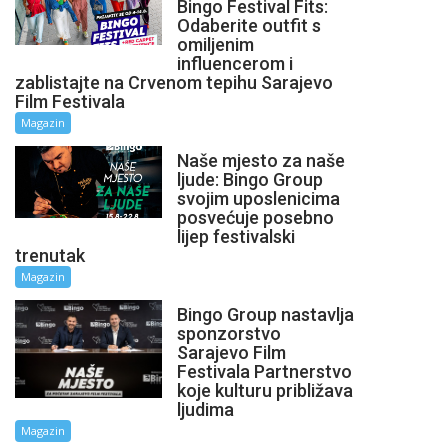
Bingo Festival Fits:
Odaberite outfit s
omiljenim
influencerom i
zablistajte na Crvenom tepihu Sarajevo
Film Festivala
Magazin
Naše mjesto za naše
ljude: Bingo Group
svojim uposlenicima
posvećuje posebno
lijep festivalski
trenutak
Magazin
Bingo Group nastavlja
sponzorstvo
Sarajevo Film
Festivala Partnerstvo
koje kulturu približava
ljudima
Magazin