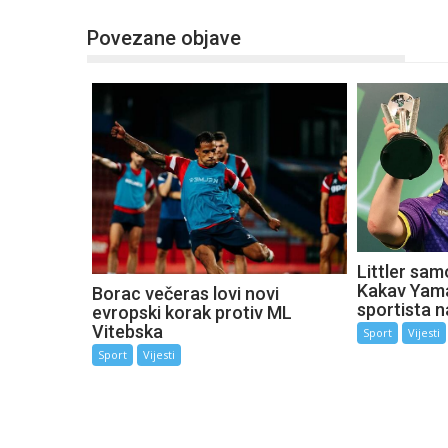
Povezane objave
Littler sam
Kakav Yama
Borac večeras lovi novi
sportista n
evropski korak protiv ML
Vitebska
Sport
Vijesti
Sport
Vijesti