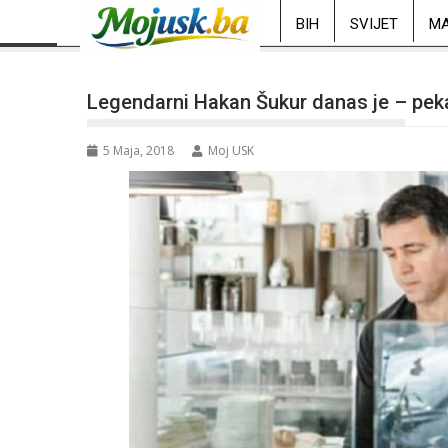
BIH
SVIJET
MA
Legendarni Hakan Šukur danas je – pek
5 Maja, 2018
Moj USK