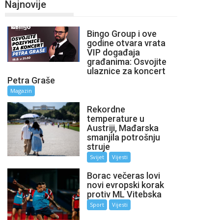
Najnovije
Bingo Group i ove
godine otvara vrata
VIP događaja
građanima: Osvojite
ulaznice za koncert
Petra Graše
Magazin
Rekordne
temperature u
Austriji, Mađarska
smanjila potrošnju
struje
Svijet
Vijesti
Borac večeras lovi
novi evropski korak
protiv ML Vitebska
Sport
Vijesti