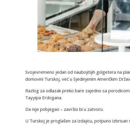
Svojevremeno jedan od naubojitijih golgetera na plan
domovini Turskoj, već u Sjedinjenim Američkim Drža
Razlog za odlazak preko bare zajedno sa porodicom d
Tayyipa Erdogana.
Da nije pobjegao – završio bi u zatvoru.
U Turskoj je proglašen za izdajicu, potpuno izbrisan 