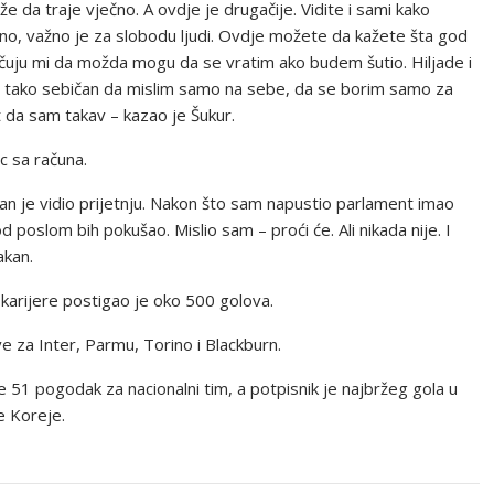
 da traje vječno. A ovdje je drugačije. Vidite i sami kako
o, važno je za slobodu ljudi. Ovdje možete da kažete šta god
učuju mi da možda mogu da se vratim ako budem šutio. Hiljade i
dem tako sebičan da mislim samo na sebe, da se borim samo za
t da sam takav – kazao je Šukur.
c sa računa.
gan je vidio prijetnju. Nakon što sam napustio parlament imao
 poslom bih pokušao. Mislio sam – proći će. Ali nikada nije. I
akan.
karijere postigao je oko 500 golova.
e za Inter, Parmu, Torino i Blackburn.
 51 pogodak za nacionalni tim, a potpisnik je najbržeg gola u
e Koreje.