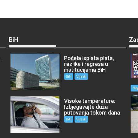
BiH
Za
a
Počela isplata plata,
razlike i regresa u
institucijama BiH
BiH
Vijesti
Ma
Visoke temperature:
Izbjegavajte duža
putovanja tokom dana
BiH
Vijesti