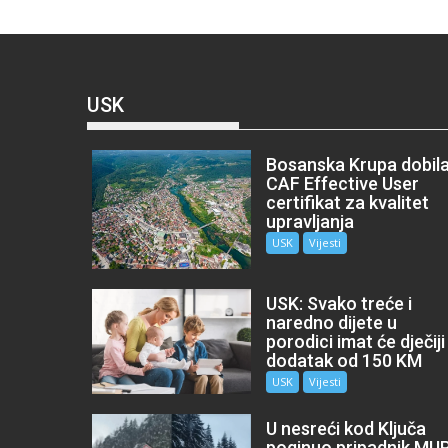
USK
Bosanska Krupa dobil
CAF Effective User
certifikat za kvalitet
upravljanja
USK
Vijesti
USK: Svako treće i
naredno dijete u
porodici imat će dječiji
dodatak od 150 KM
USK
Vijesti
U nesreći kod Ključa
poginuo pripadnik MU