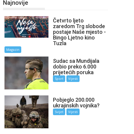
Najnovije
Četvrto ljeto
zaredom Trg slobode
postaje Naše mjesto -
Bingo Ljetno kino
Tuzla
Magazin
Sudac sa Mundijala
dobio preko 6.000
prijetećih poruka
Sport
Vijesti
Pobjeglo 200.000
ukrajinskih vojnika?
Svijet
Vijesti