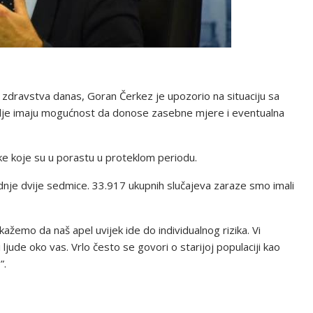
zdravstva danas, Goran Čerkez je upozorio na situaciju sa
dalje imaju mogućnost da donose zasebne mjere i eventualna
ke koje su u porastu u proteklom periodu.
ednje dvije sedmice. 33.917 ukupnih slučajeva zaraze smo imali
a kažemo da naš apel uvijek ide do individualnog rizika. Vi
ude oko vas. Vrlo često se govori o starijoj populaciji kao
”.