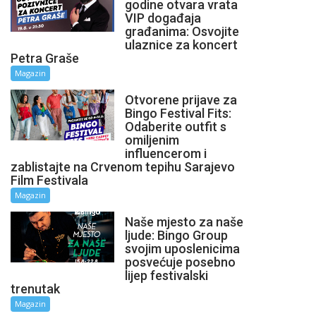
godine otvara vrata
VIP događaja
građanima: Osvojite
ulaznice za koncert
Petra Graše
Magazin
Otvorene prijave za
Bingo Festival Fits:
Odaberite outfit s
omiljenim
influencerom i
zablistajte na Crvenom tepihu Sarajevo
Film Festivala
Magazin
Naše mjesto za naše
ljude: Bingo Group
svojim uposlenicima
posvećuje posebno
lijep festivalski
trenutak
Magazin