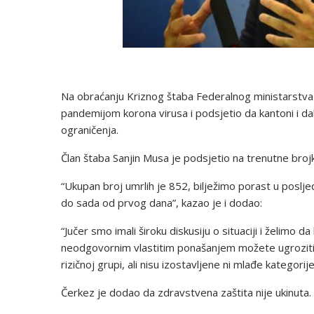
Na obraćanju Kriznog štaba Federalnog ministarstva 
pandemijom korona virusa i podsjetio da kantoni i 
ograničenja.
Član štaba Sanjin Musa je podsjetio na trenutne broj
“Ukupan broj umrlih je 852, bilježimo porast u poslj
do sada od prvog dana”, kazao je i dodao:
“Jučer smo imali široku diskusiju o situaciji i želimo d
neodgovornim vlastitim ponašanjem možete ugroziti lj
rizičnoj grupi, ali nisu izostavljene ni mlađe kategorije
Čerkez je dodao da zdravstvena zaštita nije ukinuta.