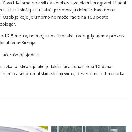
 na Covid. Mi smo pozvali da se obustave hladni programi. Hladni
iti hitni slučaj. Hitni slučajevi moraju dobiti zdravstvenu
mi. Osoblje koje je umorno ne može raditi na 100 posto
ktologa”.
ak od 2,5 metra, ne mogu nositi maske, rade gdje nema prozora,
uli lanac širenja.
jučerašnjoj sjednici.
oravka se skraćuje ako je lakši slučaj, ona iznosi 10 dana.
e riječ o asimptomatskim slučajevima, deset dana od trenutka