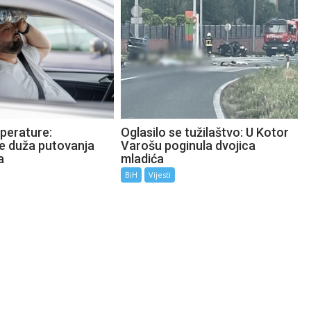
perature:
Oglasilo se tužilaštvo: U Kotor
te duža putovanja
Varošu poginula dvojica
a
mladića
BiH
Vijesti