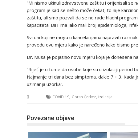
“Mi nismo ukinuli zdravstvenu zaštitu i orijenisali se
program je kad se nešto može čekat, to nije karcinom n
zaštitu, ali smo pozvali da se ne rade hladni progra
kapaciteta. BiH ima jako mali broj epidemiologa, infe
Svi oni koji ne mogu u kancelarijama napraviti razm
provedu ovu mjeru kako je naređeno kako bismo prekin
Dr. Musa je pojasnio novu mjeru koja je donesena na 
“Riječ je o tome da osobe koje su u izolaciji period b
Najmanje tri dana bez simptoma, dakle 7 + 3. Kada j
uzimanja uzorka”.
,
,
BiH
COVID-19
Goran Čerkez
izolacija
Povezane objave