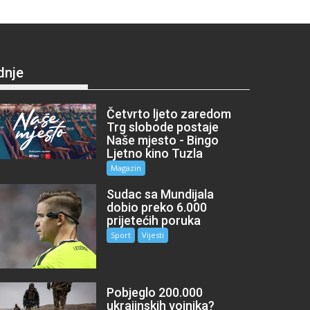
dnje
Četvrto ljeto zaredom
Trg slobode postaje
Naše mjesto - Bingo
Ljetno kino Tuzla
Magazin
Sudac sa Mundijala
dobio preko 6.000
prijetećih poruka
Sport
Vijesti
Pobjeglo 200.000
ukrajinskih vojnika?