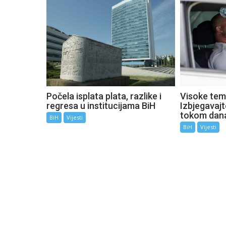
Počela isplata plata, razlike i
Visoke tem
regresa u institucijama BiH
Izbjegavaj
tokom dan
BiH
Vijesti
BiH
Vijesti