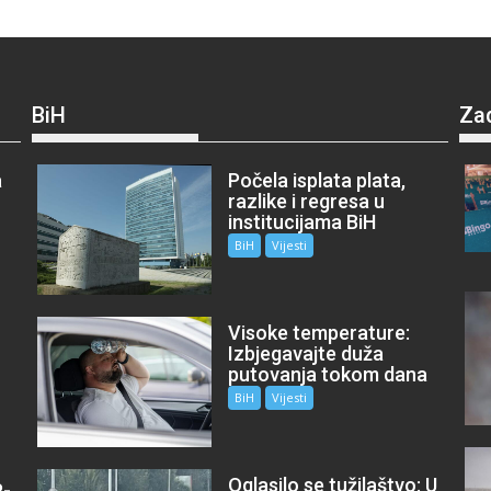
BiH
Za
a
Počela isplata plata,
razlike i regresa u
institucijama BiH
BiH
Vijesti
Visoke temperature:
Izbjegavajte duža
putovanja tokom dana
BiH
Vijesti
Oglasilo se tužilaštvo: U
P-