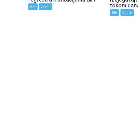
tokom dan
BiH
Vijesti
BiH
Vijesti