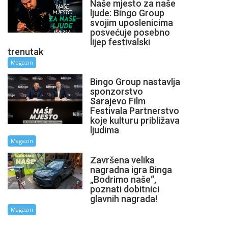
Naše mjesto za naše
ljude: Bingo Group
svojim uposlenicima
posvećuje posebno
lijep festivalski
trenutak
Magazin
Bingo Group nastavlja
sponzorstvo
Sarajevo Film
Festivala Partnerstvo
koje kulturu približava
ljudima
Magazin
Završena velika
nagradna igra Binga
„Bodrimo naše“,
poznati dobitnici
glavnih nagrada!
Magazin