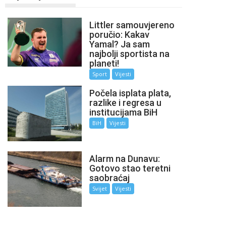
Littler samouvjereno
poručio: Kakav
Yamal? Ja sam
najbolji sportista na
planeti!
Sport
Vijesti
Počela isplata plata,
razlike i regresa u
institucijama BiH
BiH
Vijesti
Alarm na Dunavu:
Gotovo stao teretni
saobraćaj
Svijet
Vijesti