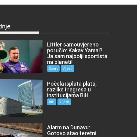
dnje
Littler samouvjereno
poručio: Kakav Yamal?
Ja sam najbolji sportista
na planeti!
Sport
Vijesti
Počela isplata plata,
razlike i regresa u
institucijama BiH
BiH
Vijesti
Alarm na Dunavu:
Gotovo stao teretni