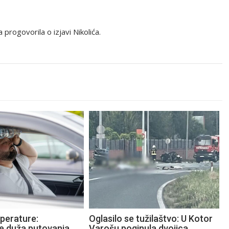
progovorila o izjavi Nikolića.
perature:
Oglasilo se tužilaštvo: U Kotor
te duža putovanja
Varošu poginula dvojica