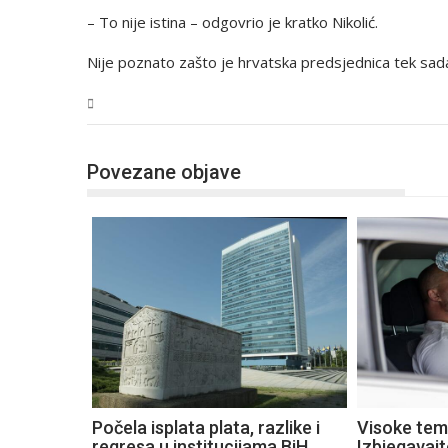
– To nije istina – odgovrio je kratko Nikolić.
Nije poznato zašto je hrvatska predsjednica tek sada 
BiH
Povezane objave
Počela isplata plata, razlike i
Visoke tem
regresa u institucijama BiH
Izbjegavaj