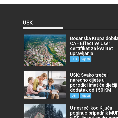
USK
Bosanska Krupa dobil
CAF Effective User
certifikat za kvalitet
upravljanja
USK
Vijesti
USK: Svako treće i
naredno dijete u
porodici imat će dječiji
dodatak od 150 KM
USK
Vijesti
U nesreći kod Ključa
poginuo pripadnik MU
a RS, ljekari se drugo