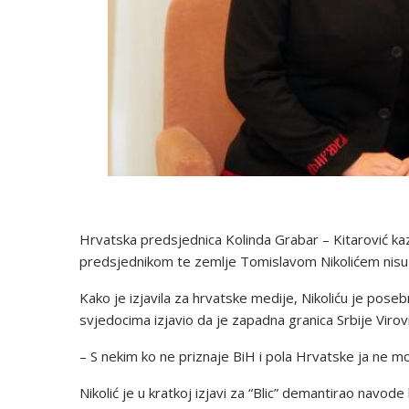
Hrvatska predsjednica Kolinda Grabar – Kitarović kaz
predsjednikom te zemlje Tomislavom Nikolićem nisu b
Kako je izjavila za hrvatske medije, Nikoliću je pose
svjedocima izjavio da je zapadna granica Srbije Virov
– S nekim ko ne priznaje BiH i pola Hrvatske ja ne mo
Nikolić je u kratkoj izjavi za “Blic” demantirao navod