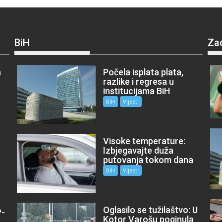
BiH
Za
a
Počela isplata plata,
razlike i regresa u
institucijama BiH
BiH
Vijesti
Visoke temperature:
Izbjegavajte duža
putovanja tokom dana
BiH
Vijesti
Oglasilo se tužilaštvo: U
P-
Kotor Varošu poginula
m