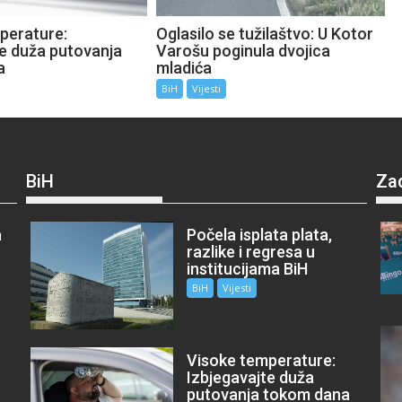
perature:
Oglasilo se tužilaštvo: U Kotor
te duža putovanja
Varošu poginula dvojica
a
mladića
BiH
Vijesti
BiH
Za
a
Počela isplata plata,
razlike i regresa u
institucijama BiH
BiH
Vijesti
Visoke temperature:
Izbjegavajte duža
putovanja tokom dana