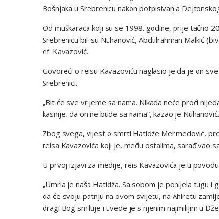
Bošnjaka u Srebrenicu nakon potpisivanja Dejtonsk
Od muškaraca koji su se 1998. godine, prije tačno 20
Srebrenicu bili su Nuhanović, Abdulrahman Malkić (bivš
ef. Kavazović.
Govoreći o reisu Kavazoviću naglasio je da je on sve
Srebrenici.
„Bit će sve vrijeme sa nama. Nikada neće proći nijed
kasnije, da on ne bude sa nama“, kazao je Nuhanović.
Zbog svega, vijest o smrti Hatidže Mehmedović, pre
reisa Kavazovića koji je, među ostalima, sarađivao
U prvoj izjavi za medije, reis Kavazovića je u povodu
„Umrla je naša Hatidža. Sa sobom je ponijela tugu i gor
da će svoju patnju na ovom svijetu, na Ahiretu zamij
dragi Bog smiluje i uvede je s njenim najmilijim u Dž