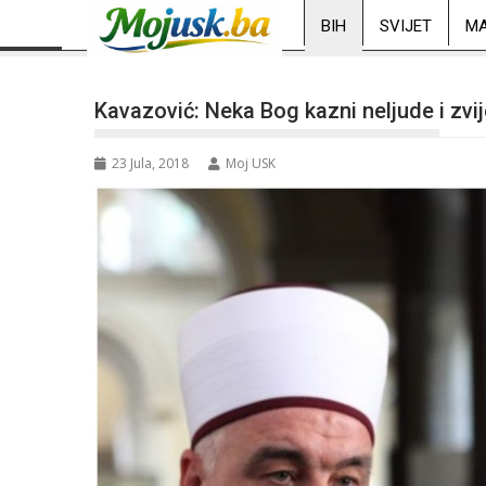
BIH
SVIJET
MA
Kavazović: Neka Bog kazni neljude i zvije
23 Jula, 2018
Moj USK