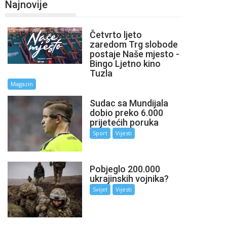
Najnovije
Četvrto ljeto
zaredom Trg slobode
postaje Naše mjesto -
Bingo Ljetno kino
Tuzla
Magazin
Sudac sa Mundijala
dobio preko 6.000
prijetećih poruka
Sport
Vijesti
Pobjeglo 200.000
ukrajinskih vojnika?
Svijet
Vijesti