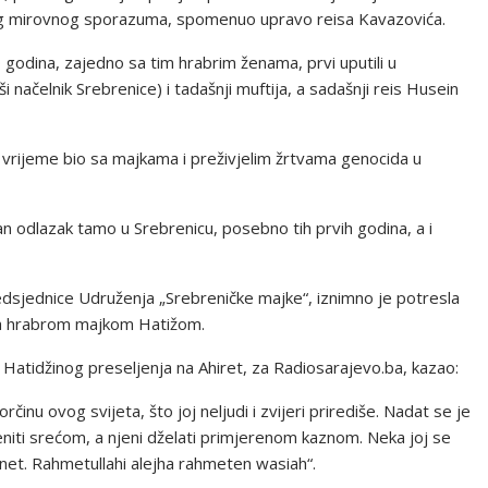
og mirovnog sporazuma, spomenuo upravo reisa Kavazovića.
 godina, zajedno sa tim hrabrim ženama, prvi uputili u
i načelnik Srebrenice) i tadašnji muftija, a sadašnji reis Husein
 vrijeme bio sa majkama i preživjelim žrtvama genocida u
an odlazak tamo u Srebrenicu, posebno tih prvih godina, a i
dsjednice Udruženja „Srebreničke majke“, iznimno je potresla
 sa hrabrom majkom Hatižom.
 Hatidžinog preseljenja na Ahiret, za Radiosarajevo.ba, kazao:
činu ovog svijeta, što joj neljudi i zvijeri prirediše. Nadat se je
eniti srećom, a njeni dželati primjerenom kaznom. Neka joj se
enet. Rahmetullahi alejha rahmeten wasiah“.