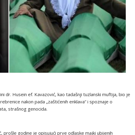
 dr. Husein ef. Kavazović, kao tadašnji tuzlanski muftija, bio je
rebrenice nakon pada „zaštićenih enklava“ i spoznaje o
ata, strašnog genocida.
, prošle godine je opisujući prve odlaske majki ubijenih