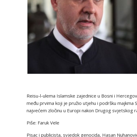
Reisu-l-ulema Islamske zajednice u Bosni i Hercegovini
među prvima koji je pružio utjehu i podršku majkma S
najvećem zločinu u Europi nakon Drugog svjetskog r
Piše: Faruk Vele
Pisac i publicista, svjedok genocida, Hasan Nuhanović