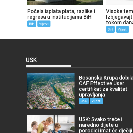
Počela isplata plata, razlike i
Visoke tem
regresa u institucijama BiH
Izbjegavaj
tokom dan
BiH
Vijesti
BiH
Vijesti
USK
Bosanska Krupa dobil
CAF Effective User
certifikat za kvalitet
upravljanja
USK
Vijesti
USK: Svako treće i
naredno dijete u
porodici imat će dječiji