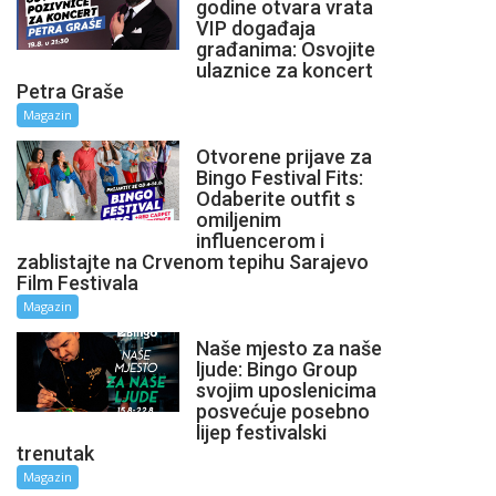
godine otvara vrata
VIP događaja
građanima: Osvojite
ulaznice za koncert
Petra Graše
Magazin
Otvorene prijave za
Bingo Festival Fits:
Odaberite outfit s
omiljenim
influencerom i
zablistajte na Crvenom tepihu Sarajevo
Film Festivala
Magazin
Naše mjesto za naše
ljude: Bingo Group
svojim uposlenicima
posvećuje posebno
lijep festivalski
trenutak
Magazin