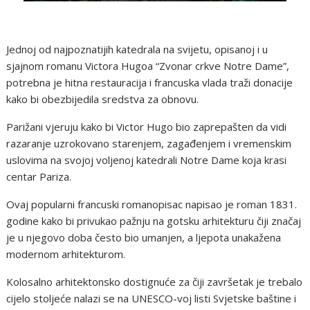
Jednoj od najpoznatijih katedrala na svijetu, opisanoj i u
sjajnom romanu Victora Hugoa “Zvonar crkve Notre Dame”,
potrebna je hitna restauracija i francuska vlada traži donacije
kako bi obezbijedila sredstva za obnovu.
Parižani vjeruju kako bi Victor Hugo bio zaprepašten da vidi
razaranje uzrokovano starenjem, zagađenjem i vremenskim
uslovima na svojoj voljenoj katedrali Notre Dame koja krasi
centar Pariza.
Ovaj popularni francuski romanopisac napisao je roman 1831.
godine kako bi privukao pažnju na gotsku arhitekturu čiji značaj
je u njegovo doba često bio umanjen, a ljepota unakažena
modernom arhitekturom.
Kolosalno arhitektonsko dostignuće za čiji završetak je trebalo
cijelo stoljeće nalazi se na UNESCO-voj listi Svjetske baštine i