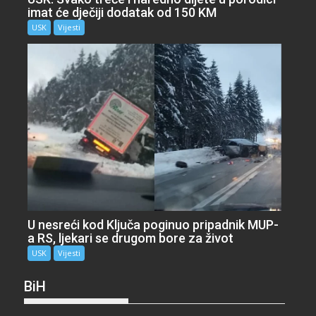
imat će dječiji dodatak od 150 KM
USK
Vijesti
U nesreći kod Ključa poginuo pripadnik MUP-
a RS, ljekari se drugom bore za život
USK
Vijesti
BiH