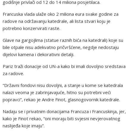
godišnje privlači od 12 do 14 miliona posjetilaca.
Francuska vlada ulaže oko 2 miliona eura svake godine za
radove na održavanju katedrale, ali lista stvari koju je
potrebno konzervirati raste.
Glave na gargojlima (statue raznih bića na katedrali) koje su
bile otpale nisu adekvatno pričvršćene, negdje nedostaju
dijelovi kamena i dekorativni detalji.
Pariz traži donacije od UN-a kako bi imali dovoljno sredstava
za radove.
“Državni fondovi nisu dovoljni, a stanje u kome se katedrala
nalazi veoma je zabrinjavajuće, hitno su potrebni veći
popravci”, rekao je Andre Finot, glasnogovornik katedrale.
Nadaju se i privatnim donacijama Francuza i Francuskinja, jer,
kako je Finot rekao, “oni moraju biti svjesni nevjerovatnog
naslijeđa koje imaju”.