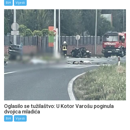
BiH
Vijesti
Oglasilo se tužilaštvo: U Kotor Varošu poginula
dvojica mladića
BiH
Vijesti