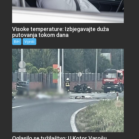
Visoke temperature: Izbjegavajte duža
putovanja tokom dana
BiH
Vijesti
Oglasilo se tužilaštvo: U Kotor Varošu