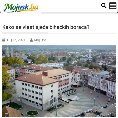
Kako se vlast sjeća bihaćkih boraca?
19 Jula, 2021
Moj USK