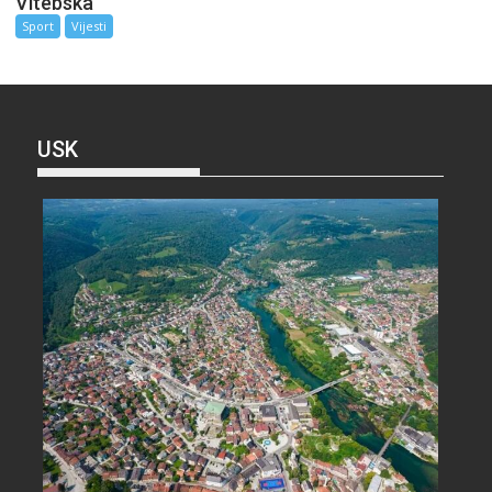
Vitebska
Sport
Vijesti
USK