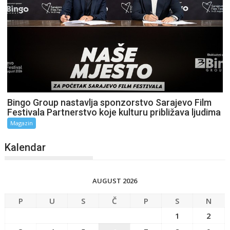
Bingo Group nastavlja sponzorstvo Sarajevo Film
Festivala Partnerstvo koje kulturu približava ljudima
Magazin
Kalendar
AUGUST 2026
P
U
S
Č
P
S
N
1
2