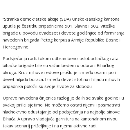
“Stranka demokratske akcije (SDA) Unsko-sanskog kantona
uputila je čestitku pripadnicima 501. Slavne i 502. Viteške
brigade u povodu dvadeset i devete godišnjice od formiranja
navedenih brigada Petog korpusa Armije Republike Bosne i
Hercegovine.
Podsjećanja radi, tokom odbrambeno-oslobodilačkog rata
bihaćke brigade bile su važan bedem u odbrani Bihaćkog
okruga. Kroz njihove redove prošlo je između osam i po i
devet hiljada boraca. Između devet stotina i hiljadu njihovih
pripadnika položili su svoje živote za slobodu.
Upravo navedena činjenica razlog je da ih se svake godine i u
svakoj prilici sjetimo. Ne možemo ostati nijemi i posmatrati
hladnokrvno odustajanje od podsjećanja na najbolje sinove
Bihaća. A upravo vladajuća garnitura na kantonalnom nivou
takav scenarij priželjkuje i na njemu aktivno radi.